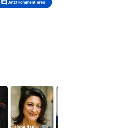
comment
Jetzt kommentieren
„Habe das
Lottogewin