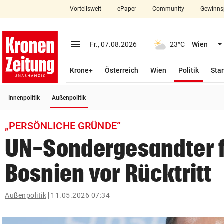
Vorteilswelt
ePaper
Community
Gewinns
close
Schließen
menu
Menü aufklappen
Fr., 07.08.2026
23°C
Wien
Abonnieren
(ausge
Krone+
Österreich
Wien
Politik
Star
account_circle
arrow_right
Anmelden
(ausgewählt)
Innenpolitik
Außenpolitik
pin_drop
arrow_right
Bundesland auswäh
Wien
„PERSÖNLICHE GRÜNDE“
bookmark
Merkliste
UN-Sondergesandter 
Bosnien vor Rücktritt
Suchbegriff
search
eingeben
Außenpolitik
11.05.2026 07:34