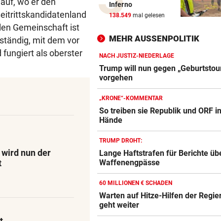
 auf, wo er den
Inferno
Verheerende Unwetter richt
eitrittskandidatenland
138.549
mal gelesen
massive Schäden an
len Gemeinschaft ist
MEHR AUSSENPOLITIK
tändig, mit dem vor
AB NACH ITALIEN!
vor 4
fungiert als oberster
Leihe perfekt: Borussia Dor
NACH JUSTIZ-NIEDERLAGE
vermeldet Abgang
Trump will nun gegen „Geburtsto
vorgehen
TRENNUNG VON REGISSEUR
vor 4
„KRONE“-KOMMENTAR
Sängerin Vanessa Paradis gib
So treiben sie Republik und ORF i
Ehe-Aus bekannt
Hände
FORSCHER RÄTSELN
vor 5
TRUMP DROHT:
Ungewöhnliche Todesfälle v
 wird nun der
Lange Haftstrafen für Berichte üb
Rentieren in Norwegen
t
Waffenengpässe
NACH ZUSAMMENSTOSS
60 MILLIONEN € SCHADEN
D: Dutzende Verletzte bei
Warten auf Hitze-Hilfen der Regie
Straßenbahnunfall
geht weiter
t