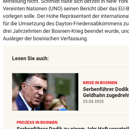
Mitteilung nicht. Schmidt halte sich derzeit in New York
Vereinten Nationen (UNO) seinen Bericht über das EU-B
vorlegen solle. Der Hohe Repräsentant der internationa
für die Umsetzung des Dayton-Friedensabkommens zus
drei Jahrzehnten der Bosnien-Krieg beendet wurde, und 
Ausleger der bosnischen Verfassung.
Lesen Sie auch:
KRISE IN BOSNIEN
Serbenführer Dodik
Geldhahn zugedreh
25.04.2025
PROZESS IN BOSNIEN
Serbenführer Dodik zu einem Jahr Haft verurteil