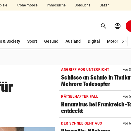
piele
Krone mobile
Immosuche
Jobsuche
Bazar
search
account_circle
Menü aufklappen
Suchen
wählt)
s & Society
Sport
Gesund
Ausland
Digital
Motor
Wir
len
ANGRIFF VOR UNTERRICHT
vor 
Schüsse an Schule in Thaila
für
Mehrere Todesopfer
RÄTSELHAFTER FALL
vor 
Hantavirus bei Frankreich-T
entdeckt
DER SCHNEE GEHT AUS
vor 