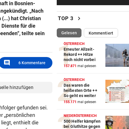
aft in Bosnien-
Tiroler WK-Chefin wegen
Kündigung vor Gericht
 angekündigt. „Nach
chevron_right
...) hat Christian
TOP 3
„BESTES GESCHENK“
vor 
 Dienste für die
Meryl Streep singt Geri Halli
enden“, teilte sein
(ausgewählt)
Gelesen
Kommentiert
süßes Ständchen
ÖSTERREICH
NACH HARTEM KAMPF
vor 1
Erneuter Allzeit-
Rekord ++ Hitze
Erstmals seit April: Schwärzl
noch nicht vorbei
comment
Viertelfinale
6
Kommentare
157.871
mal gelesen
NACH RIESENSKANDAL
vor 2
ÖSTERREICH
Gift in Babymilch: Ermittlun
Das waren die
uelle hinzufügen
auch in Österreich
heißesten Orte ++
So geht es weiter
VEREHRUNG STATT KRITIK
vor 2
155.171
mal gelesen
hfolger gefunden sei.
Großer Verband stärkt weite
r „persönlichen
FIFA-Boss Infantino
NIEDERÖSTERREICH
500 Helfer kämpfen
iegt, enthielt die
bei Gluthitze gegen
DER MORGEN DANACH
vor 3