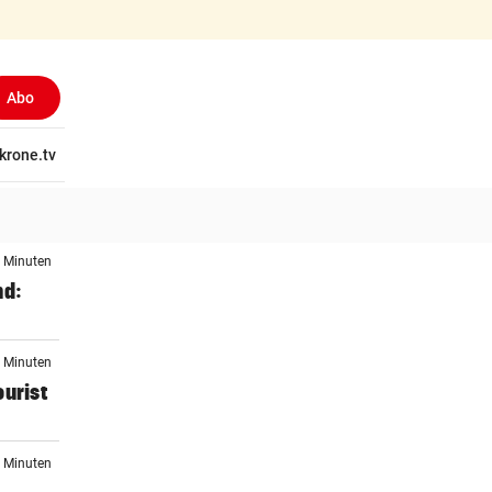
Abo
tschaft
krone.tv
Wissen
Gericht
Kolumnen
Freizeit
Reise
Ti
3 Minuten
nd:
5 Minuten
ourist
6 Minuten