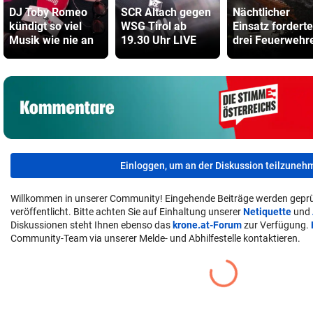
DJ Toby Romeo
SCR Altach gegen
Nächtlicher
kündigt so viel
WSG Tirol ab
Einsatz forderte
Musik wie nie an
19.30 Uhr LIVE
drei Feuerwehr
Einloggen, um an der Diskussion teilzuneh
Willkommen in unserer Community! Eingehende Beiträge werden geprü
veröffentlicht. Bitte achten Sie auf Einhaltung unserer
Netiquette
und
Diskussionen steht Ihnen ebenso das
krone.at-Forum
zur Verfügung.
Community-Team via unserer Melde- und Abhilfestelle kontaktieren.