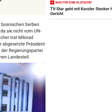
WAS FÜR EINE KLATSCHE!
LANGER EUROPACUPABEND
Salzburg: Lob von Brasilien-
TV-Star geht mit Kanzler Stocker h
Gericht
und große Sorgen
n bosnischen Serben
SEIN GRÖSSTES JAHR
 da sie nicht vom UN-
DJ Toby Romeo kündigt so vi
acher trat Milorad
Musik wie nie an
hr abgesetzte Präsident
„KEINE FRAGE!“
r der Regierungspartei
Was tun gegen die schlechte
hen Landesteil.
Stimmung im Land?