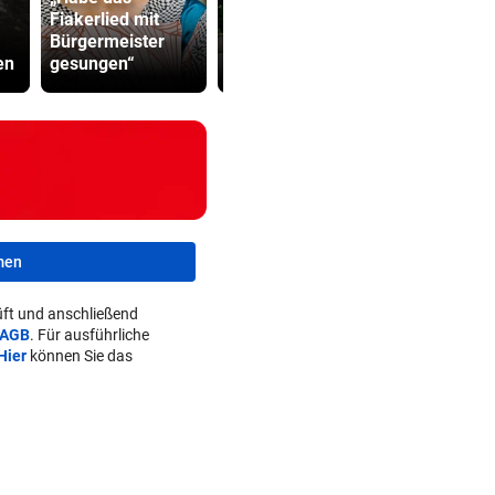
Fiakerlied mit
Starkoch Lafer
schickte o
Bürgermeister
kann’s nicht
Bilder an
en
gesungen“
lassen
Teenager
men
ft und anschließend
AGB
. Für ausführliche
Hier
können Sie das