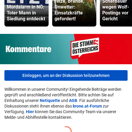
Hitze, Brände,
Schafbauer
Mordalarm in NÖ:
Unwetter:
wegen Wolf-
Toter Mann in
Einsatzkräfte
Postings vor
Siedlung entdeckt
gefordert!
Gericht
Einloggen, um an der Diskussion teilzunehmen
Willkommen in unserer Community! Eingehende Beiträge werden
geprüft und anschließend veröffentlicht. Bitte achten Sie auf
Einhaltung unserer
Netiquette
und
AGB
. Für ausführliche
Diskussionen steht Ihnen ebenso das
krone.at-Forum
zur
Verfügung.
Hier
können Sie das Community-Team via unserer
Melde- und Abhilfestelle kontaktieren.