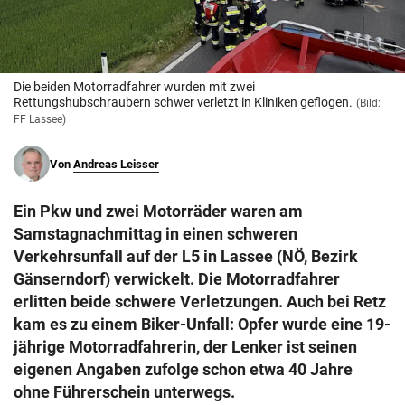
© Krone Multimedia GmbH & Co KG 2026
Muthgasse 2, 1190 Wien
Die beiden Motorradfahrer wurden mit zwei
Rettungshubschraubern schwer verletzt in Kliniken geflogen.
(Bild:
FF Lassee)
Von
Andreas Leisser
Ein Pkw und zwei Motorräder waren am
Samstagnachmittag in einen schweren
Verkehrsunfall auf der L5 in Lassee (NÖ, Bezirk
Gänserndorf) verwickelt. Die Motorradfahrer
erlitten beide schwere Verletzungen. Auch bei Retz
kam es zu einem Biker-Unfall: Opfer wurde eine 19-
jährige Motorradfahrerin, der Lenker ist seinen
eigenen Angaben zufolge schon etwa 40 Jahre
ohne Führerschein unterwegs.