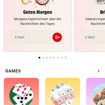
Guten Morgen
Br
Morgens topinformiert über die
Abends topin
Nachrichten des Tages
Nachrich
send
E-Mail
E-Mail
Abschicken
chevron_right
GAMES