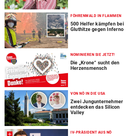
FÖHRENWALD IN FLAMMEN
500 Helfer kämpfen bei
Gluthitze gegen Inferno
NOMINIEREN SIE JETZT!
Die „Krone“ sucht den
Herzensmensch
VON NÖ IN DIE USA
Zwei Jungunternehmer
entdecken das Silicon
Valley
IV-PRÄSIDENT AUS NÖ