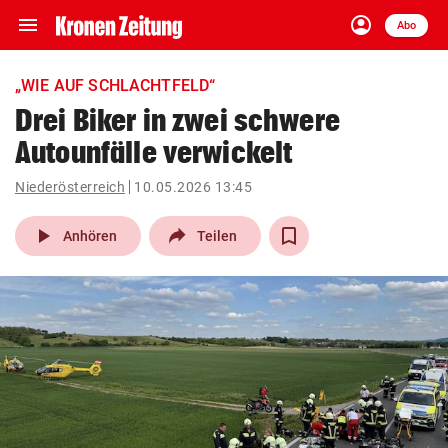
menu
account_circle
Navigation
Anmelden
Abo
close
Schließen
ein-/ausklappen
„WIE AUF SCHLACHTFELD“
Abonnieren
Drei Biker in zwei schwere
Autounfälle verwickelt
account_circle
arrow_right
Anmelden
Niederösterreich
10.05.2026 13:45
pin_drop
arrow_right
Bundesland auswäh
Wien
play_arrow
Anhören
Teilen
bookmark
Merkliste
Suchbegriff
search
eingeben