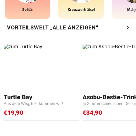
Solitär
Kreuzworträtsel
Mahj
chevron_right
VORTEILSWELT „ALLE ANZEIGEN“
Turtle Bay
Asobu-Bestie-Trin
Aus dem Weg, hier kommen wir!
In 3 unterschiedlichen Desig
€19,90
€34,90