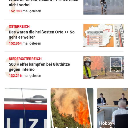
nicht vorbei
152.983
mal gelesen
ÖSTERREICH
Das waren die heißesten Orte ++ So
geht es weiter
152.964
mal gelesen
NIEDERÖSTERREICH
500 Helfer kämpfen bei Gluthitze
gegen Inferno
132.216
mal gelesen
Hobby-