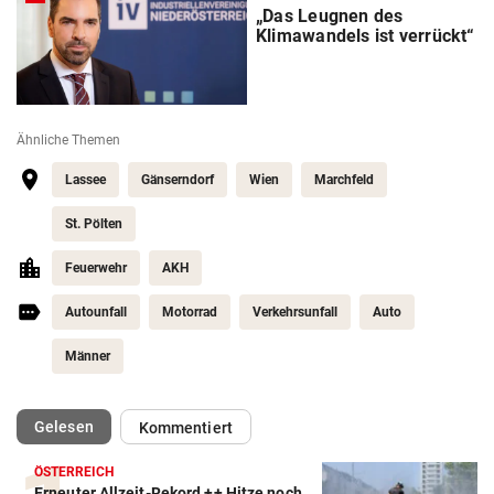
„Das Leugnen des
Klimawandels ist verrückt“
Ähnliche Themen
Lassee
Gänserndorf
Wien
Marchfeld
St. Pölten
Feuerwehr
AKH
Autounfall
Motorrad
Verkehrsunfall
Auto
Männer
(ausgewählt)
Gelesen
Kommentiert
ÖSTERREICH
Erneuter Allzeit-Rekord ++ Hitze noch