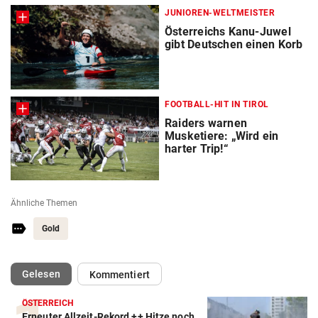
JUNIOREN-WELTMEISTER
Österreichs Kanu-Juwel
gibt Deutschen einen Korb
FOOTBALL-HIT IN TIROL
Raiders warnen
Musketiere: „Wird ein
harter Trip!“
Ähnliche Themen
Gold
(ausgewählt)
Gelesen
Kommentiert
ÖSTERREICH
Erneuter Allzeit-Rekord ++ Hitze noch