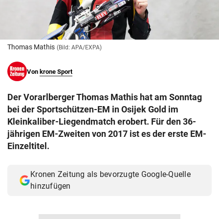
© Krone Multimedia GmbH & Co KG 2026
Muthgasse 2, 1190 Wien
Thomas Mathis
(Bild: APA/EXPA)
Von
krone Sport
Der Vorarlberger Thomas Mathis hat am Sonntag
bei der Sportschützen-EM in Osijek Gold im
Kleinkaliber-Liegendmatch erobert. Für den 36-
jährigen EM-Zweiten von 2017 ist es der erste EM-
Einzeltitel.
Kronen Zeitung als bevorzugte Google-Quelle
hinzufügen