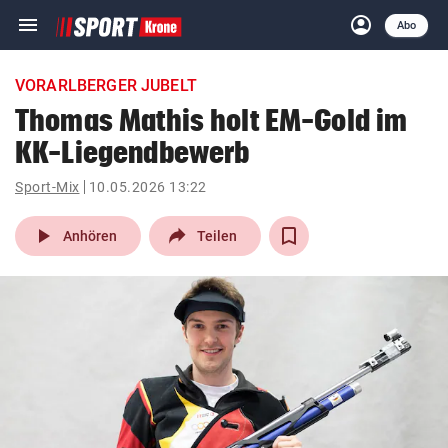
menu
account_circle
Navigation
Anmelden
Abo
close
Schließen
ein-/ausklappen
VORARLBERGER JUBELT
Abonnieren
Thomas Mathis holt EM-Gold im
KK-Liegendbewerb
account_circle
arrow_right
Anmelden
Sport-Mix
10.05.2026 13:22
pin_drop
arrow_right
Bundesland auswäh
Wien
play_arrow
Anhören
Teilen
bookmark
Merkliste
Suchbegriff
search
eingeben