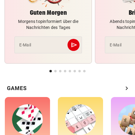
Guten Morgen
Br
Morgens topinformiert über die
Abends topin
Nachrichten des Tages
Nachrich
send
E-Mail
E-Mail
Abschicken
chevron_right
GAMES