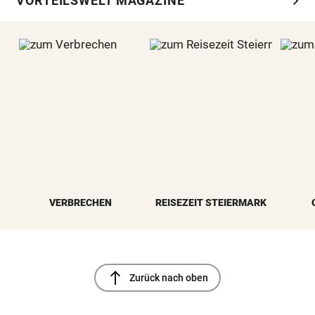
chevron_right
VORTEILSWELT MAGAZINE
VERBRECHEN
REISEZEIT STEIERMARK
north
Zurück nach oben