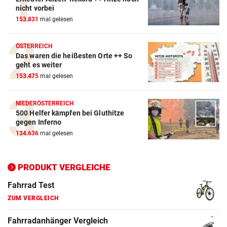
Action-Cam Vergleich
nicht vorbei
153.831
mal gelesen
ZUM VERGLEICH
Crosstrainer Vergleich
ÖSTERREICH
Das waren die heißesten Orte ++ So
ZUM VERGLEICH
geht es weiter
153.475
mal gelesen
E-Bike Vergleich
ZUM VERGLEICH
NIEDERÖSTERREICH
500 Helfer kämpfen bei Gluthitze
Elektro-Scooter Vergleich
gegen Inferno
ZUM VERGLEICH
134.636
mal gelesen
Ergometer Vergleich
ZUM VERGLEICH
PRODUKT VERGLEICHE
Fahrrad Test
ZUM VERGLEICH
Fahrradanhänger Vergleich