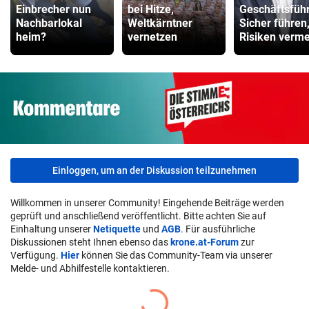
Einbrecher nun
bei Hitze,
Geschäftsführ
Nachbarlokal
Weltkärntner
Sicher führen
heim?
vernetzen
Risiken verm
Einloggen, um an der Diskussion teilzunehmen
Willkommen in unserer Community! Eingehende Beiträge werden
geprüft und anschließend veröffentlicht. Bitte achten Sie auf
Einhaltung unserer
Netiquette
und
AGB
. Für ausführliche
Diskussionen steht Ihnen ebenso das
krone.at-Forum
zur
Verfügung.
Hier
können Sie das Community-Team via unserer
Melde- und Abhilfestelle kontaktieren.