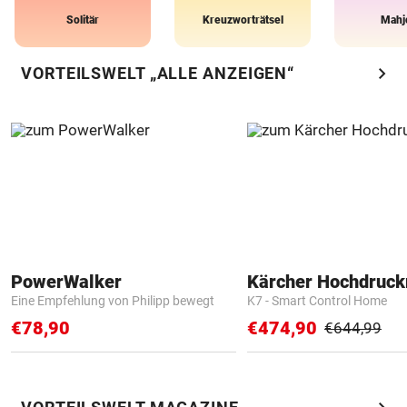
Solitär
Kreuzworträtsel
Mahj
chevron_right
VORTEILSWELT „ALLE ANZEIGEN“
PowerWalker
Kärcher Hochdruck
Eine Empfehlung von Philipp bewegt
K7 - Smart Control Home
€78,90
€474,90
€644,99