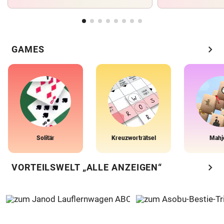
chevron_right
GAMES
Solitär
Kreuzworträtsel
Mahj
chevron_right
VORTEILSWELT „ALLE ANZEIGEN“