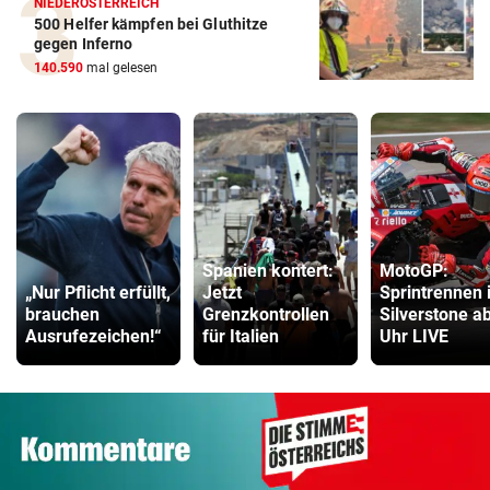
NIEDERÖSTERREICH
500 Helfer kämpfen bei Gluthitze
gegen Inferno
140.590
mal gelesen
Spanien kontert:
MotoGP:
„Nur Pflicht erfüllt,
Jetzt
Sprintrennen 
brauchen
Grenzkontrollen
Silverstone a
Ausrufezeichen!“
für Italien
Uhr LIVE