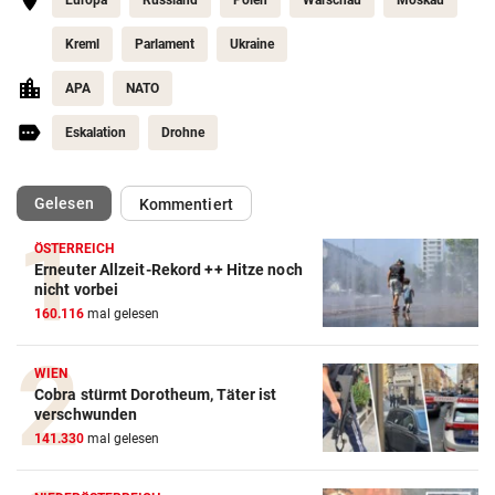
Kreml
Parlament
Ukraine
APA
NATO
Eskalation
Drohne
(ausgewählt)
Gelesen
Kommentiert
ÖSTERREICH
Erneuter Allzeit-Rekord ++ Hitze noch
nicht vorbei
160.116
mal gelesen
WIEN
Cobra stürmt Dorotheum, Täter ist
verschwunden
141.330
mal gelesen