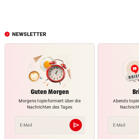
NEWSLETTER
Guten Morgen
Br
Morgens topinformiert über die
Abends topin
Nachrichten des Tages
Nachrich
send
E-Mail
E-Mail
Abschicken