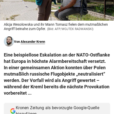
© Krone Multimedia GmbH & Co KG 2026
Muthgasse 2, 1190 Wien
Alicja Wesolowska und ihr Mann Tomasz fielen dem mutmaßlichen
Angriff beinahe zum Opfer.
(Bild: AFP/WOJTEK RADWANSKI)
Von
Alexander Krenn
Eine beispiellose Eskalation an der NATO-Ostflanke
hat Europa in höchste Alarmbereitschaft versetzt.
In einer gemeinsamen Aktion konnten über Polen
mutmaßlich russische Flugobjekte „neutralisiert“
werden. Der Vorfall wird als Angriff gewertet –
während der Kreml bereits die nächste Provokation
vorbereitet ...
Kronen Zeitung als bevorzugte Google-Quelle
hinzufügen