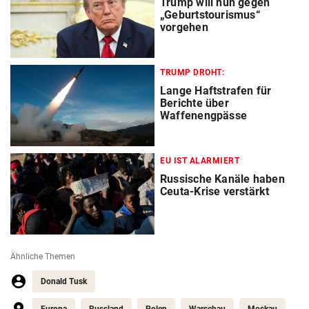
Trump will nun gegen
„Geburtstourismus“
vorgehen
TRUMP DROHT:
Lange Haftstrafen für
Berichte über
Waffenengpässe
EU IST ALARMIERT
Russische Kanäle haben
Ceuta-Krise verstärkt
Ähnliche Themen
Donald Tusk
Europa
Russland
Polen
Warschau
Moskau