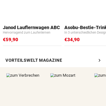
Janod Lauflernwagen ABC
Asobu-Bestie-Trin
Hervorragend zum Laufenlernen
In 3 unterschiedlichen Desig
€59,90
€34,90
chevron_right
VORTEILSWELT MAGAZINE