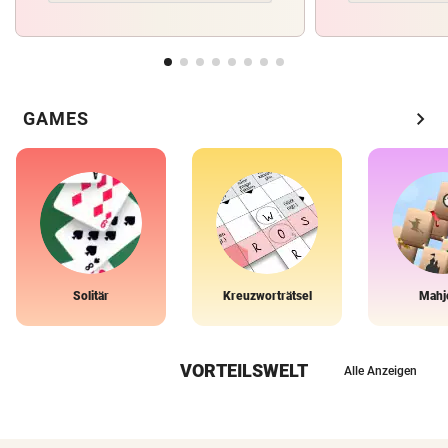
chevron_right
GAMES
Solitär
Kreuzworträtsel
Mahj
VORTEILSWELT
Alle Anzeigen