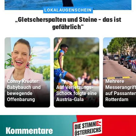
LOKALAUGENSCHEIN
„Gletscherspalten und Steine – das ist
gefährlich“
Conny Kreuter:
Mehrere
Babybauch und
Auf Verletzungs-
Messerangrif
bewegende
Schock folgte eine
auf Passanten
Offenbarung
Austria-Gala
Rotterdam