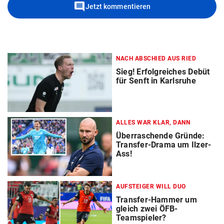
comment
Jetzt kommentieren
NACH ABSCHIED AUS RIED
Sieg! Erfolgreiches Debüt
für Senft in Karlsruhe
ALLES WAR KLAR, DANN
Überraschende Gründe:
Transfer-Drama um Ilzer-
Ass!
AUFSTEIGER WILL DUO
Transfer-Hammer um
gleich zwei ÖFB-
Teamspieler?