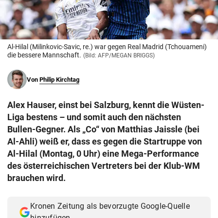
© Krone Multimedia GmbH & Co KG 2026
Muthgasse 2, 1190 Wien
Al-Hilal (Milinkovic-Savic, re.) war gegen Real Madrid (Tchouameni)
die bessere Mannschaft.
(Bild: AFP/MEGAN BRIGGS)
Von
Philip Kirchtag
Alex Hauser, einst bei Salzburg, kennt die Wüsten-
Liga bestens – und somit auch den nächsten
Bullen-Gegner. Als „Co“ von Matthias Jaissle (bei
Al-Ahli) weiß er, dass es gegen die Startruppe von
Al-Hilal (Montag, 0 Uhr) eine Mega-Performance
des österreichischen Vertreters bei der Klub-WM
brauchen wird.
Kronen Zeitung als bevorzugte Google-Quelle
hinzufügen