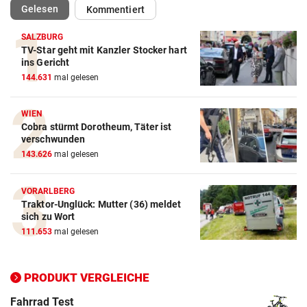
(ausgewählt)
Gelesen
Kommentiert
SALZBURG
TV-Star geht mit Kanzler Stocker hart
Action-Cam Vergleich
ins Gericht
144.631
mal gelesen
ZUM VERGLEICH
Crosstrainer Vergleich
WIEN
Cobra stürmt Dorotheum, Täter ist
ZUM VERGLEICH
verschwunden
143.626
mal gelesen
E-Bike Vergleich
ZUM VERGLEICH
VORARLBERG
Traktor-Unglück: Mutter (36) meldet
Elektro-Scooter Vergleich
sich zu Wort
ZUM VERGLEICH
111.653
mal gelesen
Ergometer Vergleich
ZUM VERGLEICH
PRODUKT VERGLEICHE
Fahrrad Test