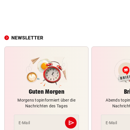
NEWSLETTER
Guten Morgen
Br
Morgens topinformiert über die
Abends topin
Nachrichten des Tages
Nachrich
send
E-Mail
E-Mail
Abschicken