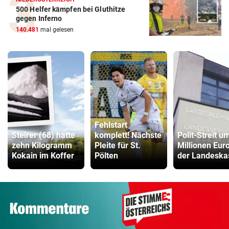
500 Helfer kämpfen bei Gluthitze
gegen Inferno
140.481
mal gelesen
Fehlstart
Steirer (68) hatte
komplett! Nächste
Polit-Streit u
zehn Kilogramm
Pleite für St.
Millionen Euro
Kokain im Koffer
Pölten
der Landeska