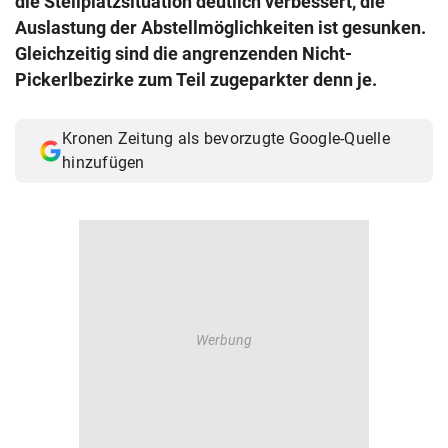
die Stellplatzsituation deutlich verbessert, die
© Krone Multimedia GmbH & Co KG 2026
Auslastung der Abstellmöglichkeiten ist gesunken.
Muthgasse 2, 1190 Wien
Gleichzeitig sind die angrenzenden Nicht-
Pickerlbezirke zum Teil zugeparkter denn je.
Kronen Zeitung als bevorzugte Google-Quelle
hinzufügen