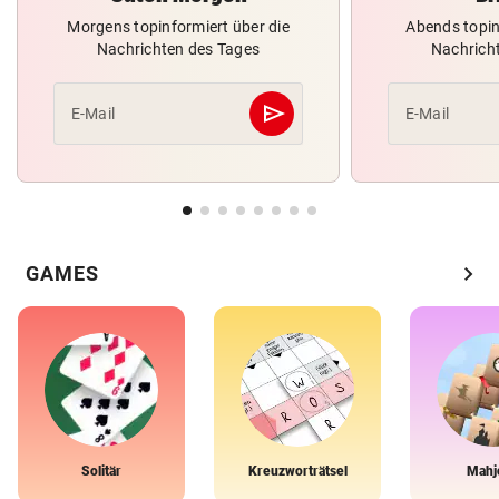
Morgens topinformiert über die
Abends topin
Nachrichten des Tages
Nachrich
send
E-Mail
E-Mail
Abschicken
chevron_right
GAMES
Solitär
Kreuzworträtsel
Mahj