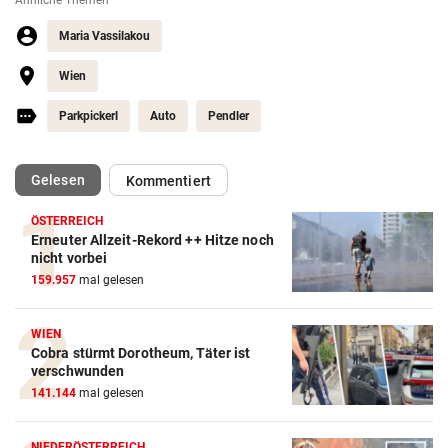
Ähnliche Themen
Maria Vassilakou
Wien
Parkpickerl
Auto
Pendler
(ausgewählt)
Gelesen
Kommentiert
ÖSTERREICH
Erneuter Allzeit-Rekord ++ Hitze noch
nicht vorbei
159.957
mal gelesen
WIEN
Cobra stürmt Dorotheum, Täter ist
verschwunden
141.144
mal gelesen
NIEDERÖSTERREICH