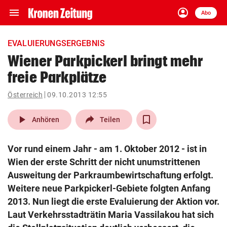
menu
account_circle
Navigation
Anmelden
Abo
close
Schließen
ein-/ausklappen
EVALUIERUNGSERGEBNIS
Abonnieren
Wiener Parkpickerl bringt mehr
freie Parkplätze
account_circle
arrow_right
Anmelden
Österreich
09.10.2013 12:55
pin_drop
arrow_right
Bundesland auswäh
Wien
play_arrow
Anhören
Teilen
bookmark
Merkliste
Vor rund einem Jahr - am 1. Oktober 2012 - ist in
Wien der erste Schritt der nicht unumstrittenen
Suchbegriff
Ausweitung der Parkraumbewirtschaftung erfolgt.
search
eingeben
Weitere neue Parkpickerl-Gebiete folgten Anfang
2013. Nun liegt die erste Evaluierung der Aktion vor.
Laut Verkehrsstadträtin Maria Vassilakou hat sich