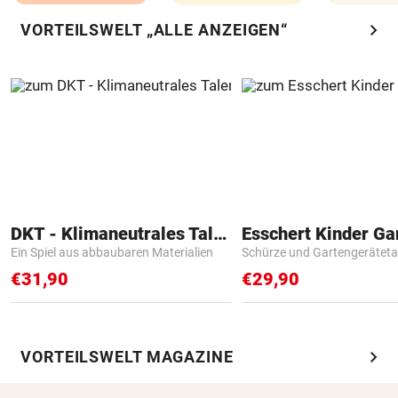
chevron_right
VORTEILSWELT „ALLE ANZEIGEN“
DKT - Klimaneutrales Talent
Ein Spiel aus abbaubaren Materialien
Schürze und Gartengerätet
€31,90
€29,90
chevron_right
VORTEILSWELT MAGAZINE