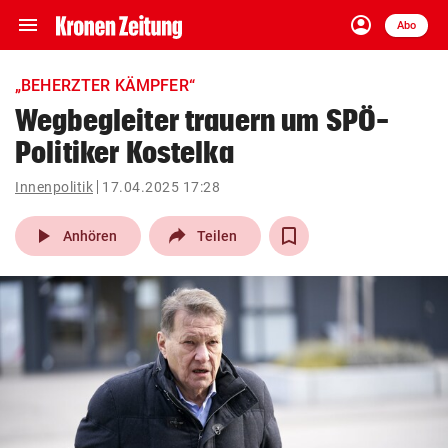
menu
account_circle
Navigation
Anmelden
Abo
close
Schließen
ein-/ausklappen
„BEHERZTER KÄMPFER“
Abonnieren
Wegbegleiter trauern um SPÖ-
Politiker Kostelka
account_circle
arrow_right
Anmelden
Innenpolitik
17.04.2025 17:28
pin_drop
arrow_right
Bundesland auswäh
Wien
play_arrow
Anhören
Teilen
bookmark
Merkliste
Suchbegriff
search
eingeben