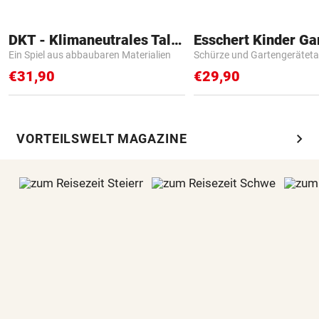
DKT - Klimaneutrales Talent
Ein Spiel aus abbaubaren Materialien
Schürze und Gartengerätet
€31,90
€29,90
chevron_right
VORTEILSWELT MAGAZINE