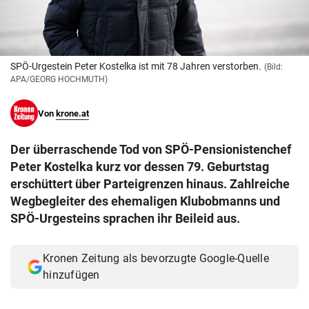
© Krone Multimedia GmbH & Co KG 2026
Muthgasse 2, 1190 Wien
SPÖ-Urgestein Peter Kostelka ist mit 78 Jahren verstorben.
(Bild:
APA/GEORG HOCHMUTH)
Von
krone.at
Der überraschende Tod von SPÖ-Pensionistenchef
Peter Kostelka kurz vor dessen 79. Geburtstag
erschüttert über Parteigrenzen hinaus. Zahlreiche
Wegbegleiter des ehemaligen Klubobmanns und
SPÖ-Urgesteins sprachen ihr Beileid aus.
Kronen Zeitung als bevorzugte Google-Quelle
hinzufügen