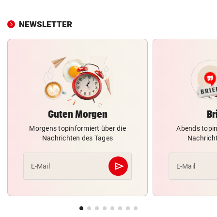
NEWSLETTER
Guten Morgen
Br
Morgens topinformiert über die
Abends topin
Nachrichten des Tages
Nachrich
send
E-Mail
E-Mail
Abschicken