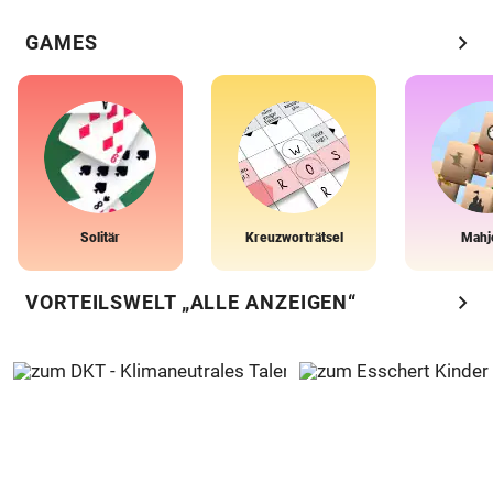
chevron_right
GAMES
Solitär
Kreuzworträtsel
Mahj
chevron_right
VORTEILSWELT „ALLE ANZEIGEN“