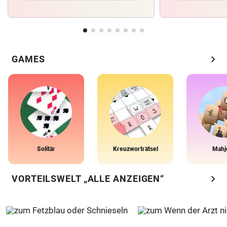
chevron_right
GAMES
Solitär
Kreuzworträtsel
Mahj
chevron_right
VORTEILSWELT „ALLE ANZEIGEN“