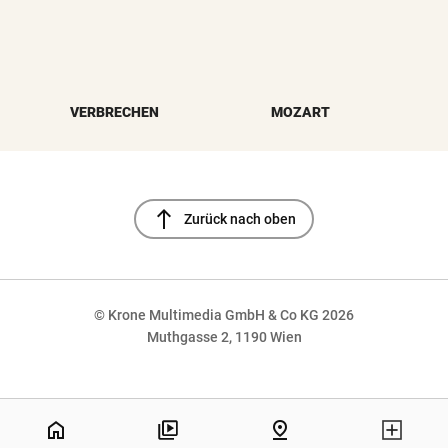
VERBRECHEN
MOZART
north
Zurück nach oben
© Krone Multimedia GmbH & Co KG 2026
Muthgasse 2, 1190 Wien
NaN%
home
pin_drop