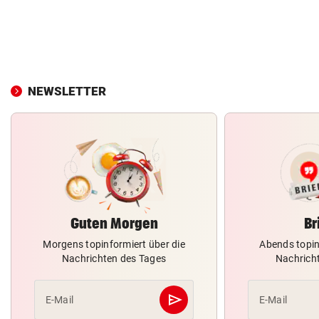
NEWSLETTER
Guten Morgen
Br
Morgens topinformiert über die
Abends topin
Nachrichten des Tages
Nachrich
send
E-Mail
E-Mail
Abschicken