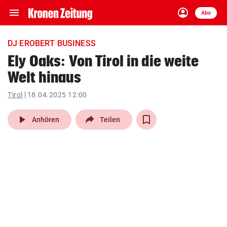
menu
account_circle
Navigation
Anmelden
Abo
close
Schließen
ein-/ausklappen
DJ EROBERT BUSINESS
Abonnieren
Ely Oaks: Von Tirol in die weite
Welt hinaus
account_circle
arrow_right
Anmelden
Tirol
18.04.2025 12:00
pin_drop
arrow_right
Bundesland auswäh
Wien
play_arrow
Anhören
Teilen
bookmark
Merkliste
Suchbegriff
search
eingeben