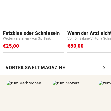
Fetzblau oder Schnieseln
Wetter verstehen - von Sigi Fink
Von Dr. Sabine Viktoria Schn
€25,00
€30,00
chevron_right
VORTEILSWELT MAGAZINE