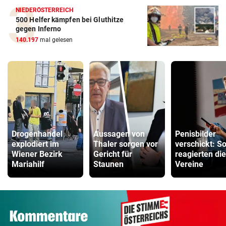
NIEDERÖSTERREICH
500 Helfer kämpfen bei Gluthitze
gegen Inferno
140.197
mal gelesen
Drogenhandel
Aussagen von
Penisbilder
explodiert im
Thaler sorgen vor
verschickt: S
Wiener Bezirk
Gericht für
reagierten die
Mariahilf
Staunen
Vereine