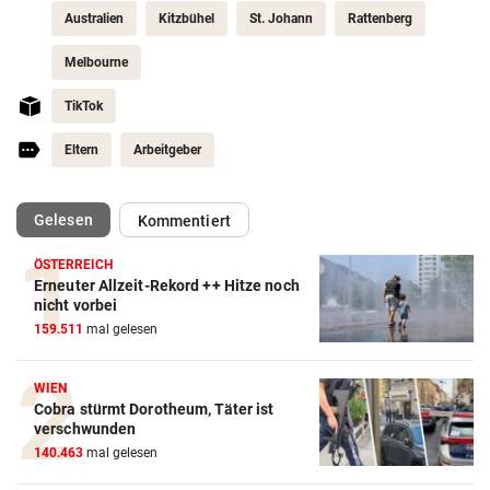
Australien
Kitzbühel
St. Johann
Rattenberg
Melbourne
TikTok
Eltern
Arbeitgeber
(ausgewählt)
Gelesen
Kommentiert
ÖSTERREICH
Erneuter Allzeit-Rekord ++ Hitze noch
nicht vorbei
159.511
mal gelesen
WIEN
Cobra stürmt Dorotheum, Täter ist
verschwunden
140.463
mal gelesen