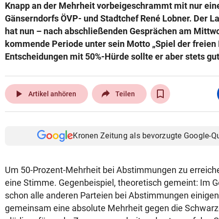
Knapp an der Mehrheit vorbeigeschrammt mit nur ein
Gänserndorfs ÖVP- und Stadtchef René Lobner. Der 
hat nun – nach abschließenden Gesprächen am Mittw
kommende Periode unter sein Motto „Spiel der freien K
Entscheidungen mit 50%-Hürde sollte er aber stets gu
play_arrow
Artikel anhören
Teilen
Kronen Zeitung als bevorzugte Google-Q
Um 50-Prozent-Mehrheit bei Abstimmungen zu erreichen
eine Stimme. Gegenbeispiel, theoretisch gemeint: Im
schon alle anderen Parteien bei Abstimmungen einigen
gemeinsam eine absolute Mehrheit gegen die Schwarzen