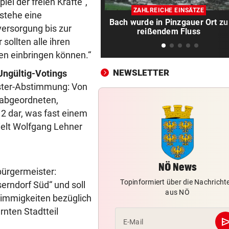
LIVE: Vienna Vikings treffen 
el der freien Kräfte“,
ZAHLREICHE EINSÄTZE
Wroclav Panthers
 stehe eine
Bach wurde in Pinzgauer Ort zu
ersorgung bis zur
reißendem Fluss
NACH ABSCHIED AUS RIED
vor ein
sollten alle ihren
Sieg! Erfolgreiches Debüt fü
en einbringen können.“
Senft in Karlsruhe
NEWSLETTER
 Ungültig-Votings
BUNDESLIGA IM TICKER
vor ein
ister-Abstimmung: Von
LIVE ab 17 Uhr: GAK gegen Au
sabgeordneten,
Lustenau
 2 dar, was fast einem
hielt Wolfgang Lehner
ALLES WAR KLAR, DANN
vor 
Überraschende Gründe: Tran
Drama um Ilzer-Ass!
NÖ News
bürgermeister:
GERICHTSENTSCHEIDUNG
vor 
Topinformiert über die Nachricht
rndorf Süd“ und soll
ÖAMTC nicht gerufen: 130 Eu
aus NÖ
stimmigkeiten bezüglich
Strafe für Lenker
rnten Stadtteil
se
E-Mail
NACH ARBEIT IM EINSATZ
vor 