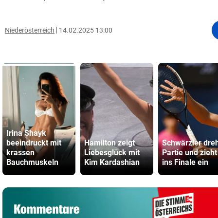
Niederösterreich
14.02.2025 13:00
Irina Shayk
beeindruckt mit
Hamilton zeigt
Schwärzler dre
krassen
Liebesglück mit
Partie und zieht
Bauchmuskeln
Kim Kardashian
ins Finale ein