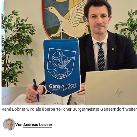
© Krone Multimedia GmbH & Co KG 2026
Muthgasse 2, 1190 Wien
René Lobner wird als überparteilicher Bürgermeister Gänserndorf weiter
Von
Andreas Leisser