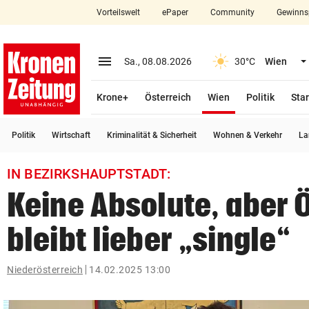
Vorteilswelt
ePaper
Community
Gewinns
close
Schließen
menu
Menü aufklappen
Sa., 08.08.2026
30°C
Wien
Abonnieren
(ausgewählt)
Krone+
Österreich
Wien
Politik
Star
account_circle
arrow_right
Anmelden
Politik
Wirtschaft
Kriminalität & Sicherheit
Wohnen & Verkehr
La
pin_drop
arrow_right
Bundesland auswäh
Wien
IN BEZIRKSHAUPTSTADT:
bookmark
Merkliste
Keine Absolute, aber 
bleibt lieber „single“
Suchbegriff
search
eingeben
Niederösterreich
14.02.2025 13:00