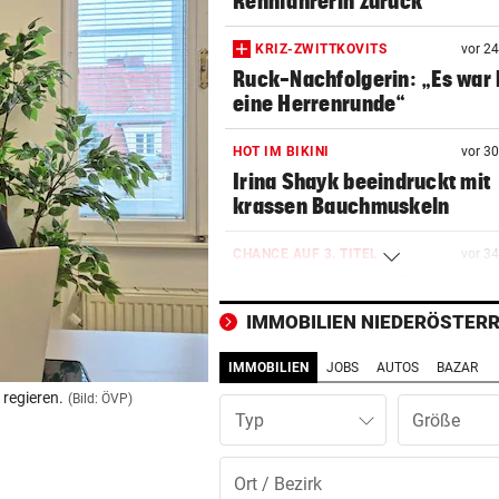
Rennfahrerin zurück
KRIZ-ZWITTKOVITS
vor 2
Ruck-Nachfolgerin: „Es war 
eine Herrenrunde“
HOT IM BIKINI
vor 3
Irina Shayk beeindruckt mit
krassen Bauchmuskeln
CHANCE AUF 3. TITEL
vor 3
Schwärzler dreht Partie und 
ins Finale ein
IMMOBILIEN NIEDERÖSTERR
MANDATAR ALARMIERT
vor 3
IMMOBILIEN
JOBS
AUTOS
BAZAR
Polizisten-Mangel: „Es droht
 regieren.
(Bild: ÖVP)
Kahlschlag!“
Typ
HIER IM TICKER
vor 3
MotoGP: Sprintrennen in