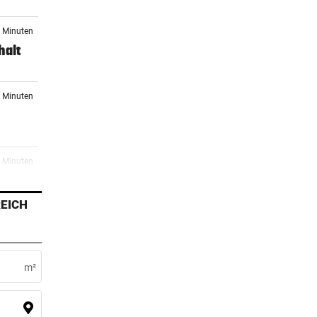
4 Minuten
halt
0 Minuten
4 Minuten
zieht
EICH
4 Minuten
 ein
m²
6 Minuten