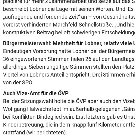
plädiere für mehr Zusammenarbeit und setze auf das Spi
beschreibt Lobner die Lage mit seinen Worten. Und: Es
„aufregende und fordernde Zeit“ an – von Gesundheitsv
vorerst verhinderten Marchfeld-Schnellstraße. „Und hier 
konstruktiven Beitrag bei oft schwierigen Entscheidung
Bürgermeisterwahl: Mehrheit für Lobner, relativ viele
Eindeutigen Vorsprung hatte Lobner bei der Bürgerme
36 eingeworfenen Stimmen fielen 26 auf den Landtag
allerdings: Sieben ungültige Stimmen stellten den Platz
Viertel von Lobners Anteil entspricht. Drei Stimmen er
von der SPÖ.
Auch Vize-Amt für die ÖVP
Bei der Sitzungswahl holte die ÖVP aber auch den Vize
Wolfgang Halwachs lebt im außerhalb gelegenen „Gänse
bei Konflikten Bindeglied sein. Erst letztens gab es Un
Kinderbetreuung, die in dem knapp fünf Kilometer entfe
stattfand (wir berichteten).