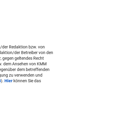
s/der Redaktion bzw. von
daktion/der Betreiber von den
r, gegen geltendes Recht
w. dem Ansehen von KMM
gegenüber dem betreffenden
lgung zu verwenden und
B
).
Hier
können Sie das