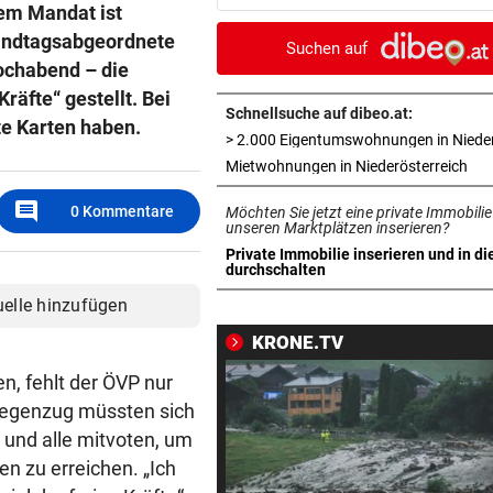
em Mandat ist
Silverstone ab 17 Uhr LIVE
Landtagsabgeordnete
Suchen auf
INFERNO AM GARDASEE
vor 3
ochabend – die
Entwarnung nach Brand:
räfte“ gestellt. Bei
Evakuierte dürfen zurück
Schnellsuche auf dibeo.at:
te Karten haben.
SOMMERCUP 2026 LIVE:
vor 3
in 
Mietwohnungen in Niederösterreich
Hard um Platz drei – Kiel ge
comment
0
Kommentare
Möchten Sie jetzt eine private Immobilie
Luzern im Finale!
unseren Marktplätzen inserieren?
Private Immobilie inserieren und in di
HERZOG & CO. IN AKTION
vor ein
in neuem Tab öffnen
durchschalten
LIVE: Legendentreffen! Rapi
uelle hinzufügen
gegen Werder Bremen
KRONE.TV
NACH WANDERUNG
vor ein
, fehlt der ÖVP nur
22-Jährige erlitt auf Hochst
 Gegenzug müssten sich
Schwächeanfall
 und alle mitvoten, um
 zu erreichen. „Ich
AFLE TOP-SPIEL:
vor ein