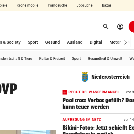
piele
Krone mobile
Immosuche
Jobsuche
Bazar
search
account_circle
Menü aufklappen
Suchen
s & Society
Sport
Gesund
Ausland
Digital
Motor
Wir
ndwirtschaft & Tiere
Kultur & Freizeit
Sport
Gesundheit & Umwelt
We
len
Niederösterreich
ÖVP
RECHT BEI WASSERMANGEL
vor 
Pool trotz Verbot gefüllt? Da
kann teuer werden
AUFREGUNG IM NETZ
vor 1
Bikini-Fotos: Jetzt schießt E