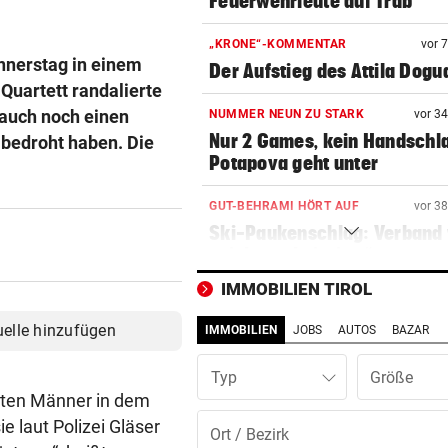
Feuerwehrleute auf Trab
„KRONE“-KOMMENTAR
vor 
nnerstag in einem
Der Aufstieg des Attila Dogu
 Quartett randalierte
 auch noch einen
NUMMER NEUN ZU STARK
vor 3
Nur 2 Games, kein Handschl
 bedroht haben. Die
Potapova geht unter
GUT-BEHRAMI HÖRT AUF
vor 3
Ski-Paukenschlag: Verband
„nicht vorbeireitet“
IMMOBILIEN TIROL
DANK ENERGIE VON BANK
vor ein
Rapid: „Plan“ ging auf – letz
uelle hinzufügen
IMMOBILIEN
JOBS
AUTOS
BAZAR
Gegner wohl fix!
Typ
STRENGES KONZEPT
vor ein
nnten Männer in dem
Neustifter Kirtag: So soll We
e laut Polizei Gläser
sicher bleiben