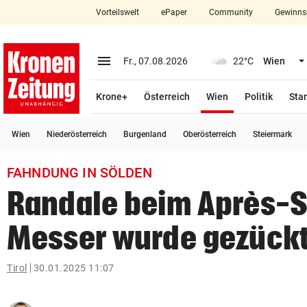
Vorteilswelt
ePaper
Community
Gewinns
close
Schließen
menu
Menü aufklappen
Fr., 07.08.2026
22°C
Wien
Abonnieren
(ausgewählt)
Krone+
Österreich
Wien
Politik
Star
account_circle
arrow_right
Anmelden
Wien
Niederösterreich
Burgenland
Oberösterreich
Steiermark
pin_drop
arrow_right
Bundesland auswäh
Wien
FAHNDUNG IN SÖLDEN
bookmark
Merkliste
Randale beim Après-S
Messer wurde gezück
Suchbegriff
search
eingeben
Tirol
30.01.2025 11:07