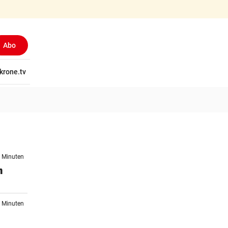
Abo
tschaft
krone.tv
Wissen
Gericht
Kolumnen
Freizeit
Reise
Ti
4 Minuten
m
6 Minuten