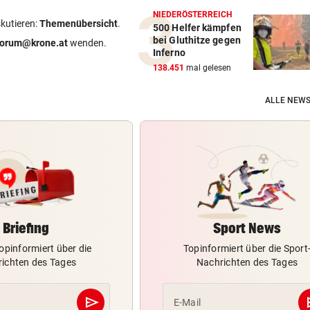
NIEDERÖSTERREICH
skutieren:
Themenübersicht
.
500 Helfer kämpfen
bei Gluthitze gegen
forum@krone.at
wenden.
Inferno
138.451
mal gelesen
ALLE NEWS
Briefing
Sport News
opinformiert über die
Topinformiert über die Sport
ichten des Tages
Nachrichten des Tages
send
s
E-Mail
Abschicken