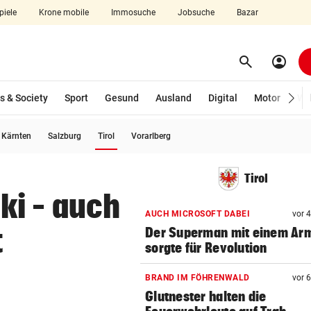
piele
Krone mobile
Immosuche
Jobsuche
Bazar
search
account_circle
Menü aufklappen
Suchen
s & Society
Sport
Gesund
Ausland
Digital
Motor
Wir
(ausgewählt)
Kärnten
Salzburg
Tirol
Vorarlberg
len
Tirol
ki – auch
AUCH MICROSOFT DABEI
vor 
t
Der Superman mit einem Ar
sorgte für Revolution
BRAND IM FÖHRENWALD
vor 
Glutnester halten die