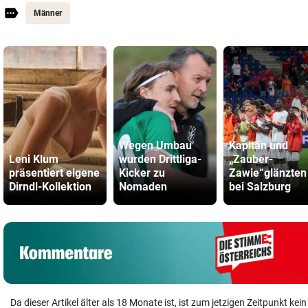
Männer
Wegen Umbau
Kapitän und
Leni Klum
wurden Drittliga-
„Zauber-
präsentiert eigene
Kicker zu
Zawie“glänzten
Dirndl-Kollektion
Nomaden
bei Salzburg
Da dieser Artikel älter als 18 Monate ist, ist zum jetzigen Zeitpunkt k