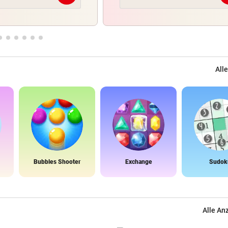
Alle
Bubbles Shooter
Exchange
Sudok
Alle An