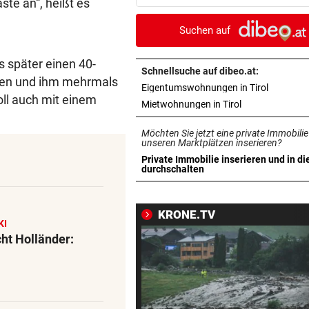
ste an“, heißt es
„KRONE“-KOMMENTAR
vor ein
Suchen auf
So treiben sie Republik und 
blaue Hände
s später einen 40-
Schnellsuche auf dibeo.at:
sen und ihm mehrmals
in neuem 
Eigentumswohnungen in Tirol
BUNDESLIGA IM TICKER
vor ein
oll auch mit einem
SCR Altach gegen WSG Tirol
in neuem Tab ö
Mietwohnungen in Tirol
19.30 Uhr LIVE
Möchten Sie jetzt eine private Immobilie
unseren Marktplätzen inserieren?
„KRONE“ VOR ORT
vor ein
Private Immobilie inserieren und in di
Polizeianhaltezentrum: Leite
in neuem Tab öffnen
durchschalten
entkräftet Kritik
KRONE.TV
IN MÖRBISCH
vor ein
KI
Treffen Sie die Schlagerque
cht Holländer:
Andrea Berg live
ELTERN SCHLUGEN ALARM
vor ein
Lottogewinner schickte obs