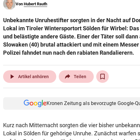
Von
Hubert Rauth
© Krone Multimedia GmbH & Co KG 2026
Muthgasse 2, 1190 Wien
Unbekannte Unruhestifter sorgten in der Nacht auf Do
Lokal im Tiroler Wintersportort Sölden für Wirbel: Das
und belästigte andere Gäste. Einer der Täter soll dann
Slowaken (40) brutal attackiert und mit einem Messer
Polizei fahndet nun nach den rabiaten Randalierern.
play_arrow
Artikel anhören
Teilen
Kronen Zeitung als bevorzugte Google-Q
Kurz nach Mitternacht sorgten die vier bisher unbeka
Lokal in Sölden für gehörige Unruhe. Zunächst warfen si