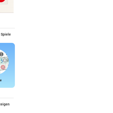
 Spiele
u
Snake
zeigen