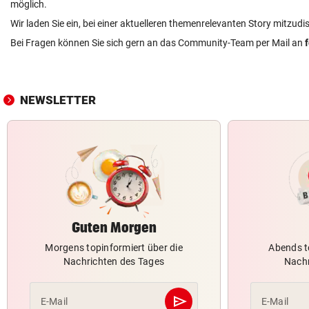
möglich.
Wir laden Sie ein, bei einer aktuelleren themenrelevanten Story mitzudi
Bei Fragen können Sie sich gern an das Community-Team per Mail an
NEWSLETTER
Guten Morgen
Morgens topinformiert über die
Abends t
Nachrichten des Tages
Nachr
send
E-Mail
E-Mail
Abschicken