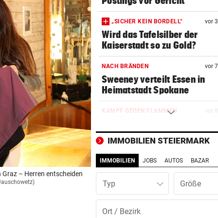
Postings vor Gericht
„SICHER KEIN BORDELL“
vor 
Wird das Tafelsilber der
Kaiserstadt so zu Gold?
NACH BRÄNDEN
vor 
Sweeney verteilt Essen in
Heimatstadt Spokane
KAMPF GEGEN FLAMMEN
vor 
Föhrenwald-Inferno fordert 
verletzte Helfer
IMMOBILIEN STEIERMARK
ASLY NACH ASIEN CUP
vor 2
IMMOBILIEN
JOBS
AUTOS
BAZAR
Iranische Spielerinnen in
 in Graz – Herren entscheiden
Australien eingebürgert
n Jauschowetz)
Typ
FAMILY FUN FRIDAY
vor 2
krone.tv lädt Sie ins Kino zu