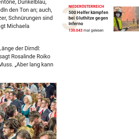
ntöne, Dunkelblau,
NIEDERÖSTERREICH
dln den Ton an; auch,
500 Helfer kämpfen
itzer, Schnürungen sind
bei Gluthitze gegen
Inferno
agt Michaela
130.043
mal gelesen
 Länge der Dirndl:
, sagt Rosalinde Roiko
r Muss. „Aber lang kann