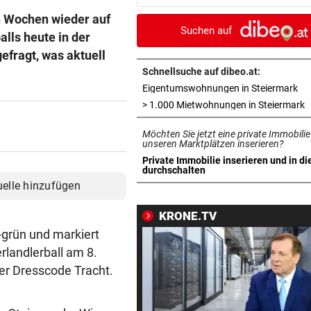
Patrol ein
en Wochen wieder auf
Suchen auf
alls heute in der
FEUERWEHREN GEFORDERT
vor 3
efragt, was aktuell
Unwetter und Waldbrände: 3
Helfer im Einsatz
Schnellsuche auf dibeo.at:
in 
Eigentumswohnungen in Steiermark
NOLDE VERLIERT GELB
vor 3
i
> 1.000 Mietwohnungen in Steiermark
„Captain Colin“ liegt nach R
Möchten Sie jetzt eine private Immobilie
drei auf der Lauer
unseren Marktplätzen inserieren?
Private Immobilie inserieren und in di
MEHRERE RISIKOGRUPPEN
vor 3
in neuem Tab öffnen
durchschalten
Davon hängt es ab, wie gefäh
uelle hinzufügen
die Hitze wird
KRONE.TV
KEINE TICKETS NÖTIG
-grün und markiert
Feiern Sie den Sommer am L
rlandlerball am 8.
„Krone“-Fest 2026!
er Dresscode Tracht.
ÖFB-KICKER ALS ERSATZ
vor 4