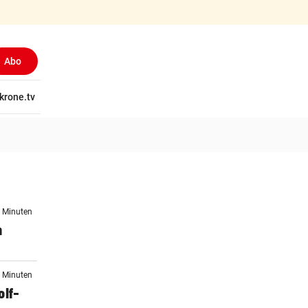
Abo
tschaft
krone.tv
Wissen
Gericht
Kolumnen
Freizeit
Reise
Ti
3 Minuten
m
3 Minuten
lf-