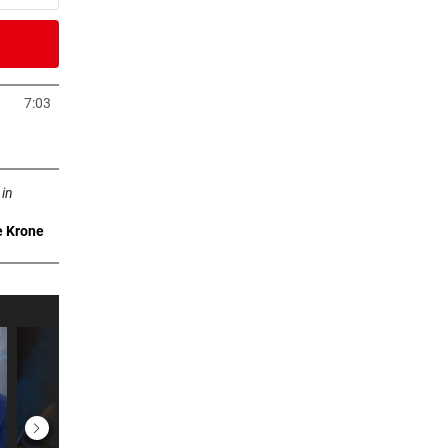
2 Minuten
50
7:03
neuem Tab öffnen
7 Minuten
n neuem Tab öffnen
ang
 in
e Krone
9 Minuten
rlich
inzer
2 Minuten