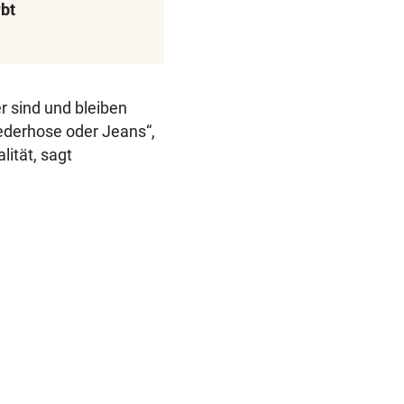
rbt
r sind und bleiben
ederhose oder Jeans“,
lität, sagt