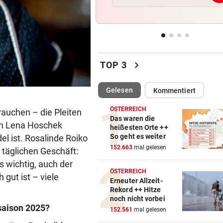
Getöteter Kater: „Freispruch 
fatales Zeichen“
NACH AMTSHANDLUNG:
vor ein
Polizist belästigte Frau mit 
chevron_right
Nachrichten
TOP 3
REKORDSOMMER IN Ö
vor ein
(ausgewählt)
Gelesen
Kommentiert
Hitze, Brände, Unwetter:
Einsatzkräfte gefordert!
ÖSTERREICH
auchen – die Pleiten
Das waren die
rin Lena Hoschek
heißesten Orte ++
BRISANTE ERMITTLUNGEN
vor ein
So geht es weiter
el ist. Rosalinde Roiko
Tragödie! Brasilien-Talent fä
152.663
mal gelesen
täglichen Geschäft:
84-Jährigen tot
 wichtig, auch der
ÖSTERREICH
gut ist – viele
Erneuter Allzeit-
Rekord ++ Hitze
noch nicht vorbei
saison 2025?
152.561
mal gelesen