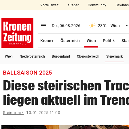
Vorteilswelt
ePaper
Community
Gewinns
close
Schließen
menu
Menü aufklappen
Do., 06.08.2026
28°C
Wien
Abonnieren
(ausgewählt)
Krone+
Österreich
Wien
Politik
Star
account_circle
arrow_right
Anmelden
(a
Wien
Niederösterreich
Burgenland
Oberösterreich
Steiermark
pin_drop
arrow_right
Bundesland auswäh
Wien
BALLSAISON 2025
bookmark
Merkliste
Diese steirischen Tra
liegen aktuell im Tren
Suchbegriff
search
eingeben
Steiermark
10.01.2025 11:00