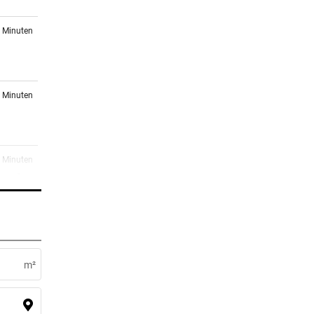
3 Minuten
7 Minuten
8 Minuten
sechs
0 Minuten
m²
5 Minuten
 Paw