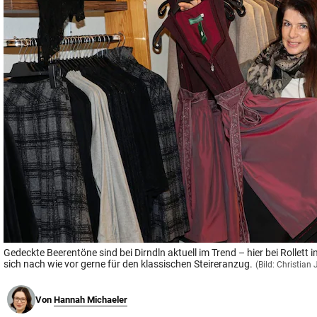
© Krone Multimedia GmbH & Co KG 2026
Muthgasse 2, 1190 Wien
Gedeckte Beerentöne sind bei Dirndln aktuell im Trend – hier bei Rollett
sich nach wie vor gerne für den klassischen Steireranzug.
(Bild: Christia
Von
Hannah Michaeler