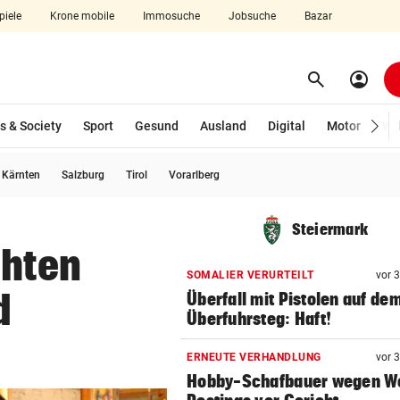
piele
Krone mobile
Immosuche
Jobsuche
Bazar
search
account_circle
Menü aufklappen
Suchen
s & Society
Sport
Gesund
Ausland
Digital
Motor
Wir
usgewählt)
Kärnten
Salzburg
Tirol
Vorarlberg
len
Steiermark
chten
SOMALIER VERURTEILT
vor 
d
Überfall mit Pistolen auf de
Überfuhrsteg: Haft!
ERNEUTE VERHANDLUNG
vor 
Hobby-Schafbauer wegen Wo