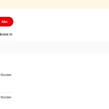
Abo
tschaft
krone.tv
Wissen
Gericht
Kolumnen
Freizeit
Reise
Ti
6 Stunden
6 Stunden