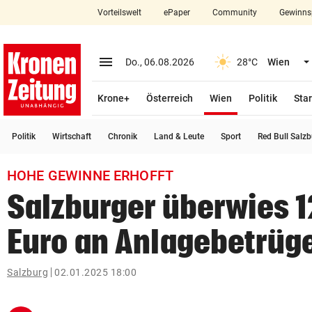
Vorteilswelt
ePaper
Community
Gewinns
close
Schließen
menu
Menü aufklappen
Do., 06.08.2026
28°C
Wien
Abonnieren
(ausgewählt)
Krone+
Österreich
Wien
Politik
Star
account_circle
arrow_right
Anmelden
Politik
Wirtschaft
Chronik
Land & Leute
Sport
Red Bull Salz
pin_drop
arrow_right
Bundesland auswäh
Wien
HOHE GEWINNE ERHOFFT
bookmark
Merkliste
Salzburger überwies 
Euro an Anlagebetrüg
Suchbegriff
search
eingeben
Salzburg
02.01.2025 18:00