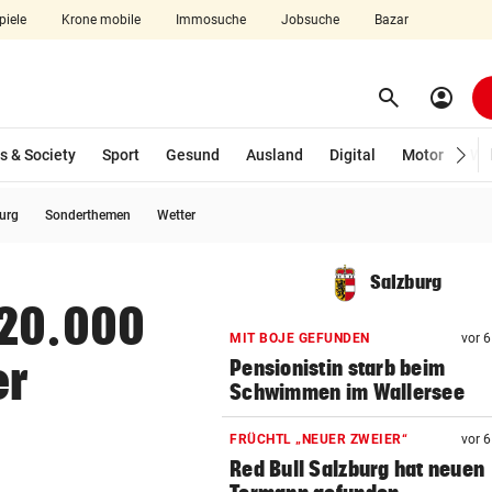
piele
Krone mobile
Immosuche
Jobsuche
Bazar
search
account_circle
Menü aufklappen
Suchen
s & Society
Sport
Gesund
Ausland
Digital
Motor
Wir
burg
Sonderthemen
Wetter
len
Salzburg
120.000
MIT BOJE GEFUNDEN
vor 
er
Pensionistin starb beim
Schwimmen im Wallersee
FRÜCHTL „NEUER ZWEIER“
vor 
Red Bull Salzburg hat neuen