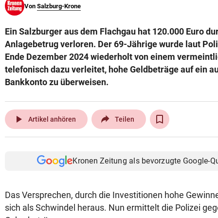
Von
Salzburg-Krone
© Krone Multimedia GmbH & Co KG 2026
Muthgasse 2, 1190 Wien
Ein Salzburger aus dem Flachgau hat 120.000 Euro du
Anlagebetrug verloren. Der 69-Jährige wurde laut Poli
Ende Dezember 2024 wiederholt von einem vermeintl
telefonisch dazu verleitet, hohe Geldbeträge auf ein 
Bankkonto zu überweisen.
play_arrow
Artikel anhören
Teilen
Kronen Zeitung als bevorzugte Google-Q
Das Versprechen, durch die Investitionen hohe Gewinne z
sich als Schwindel heraus. Nun ermittelt die Polizei g