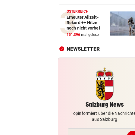
Auto kollidierte auf Murtalst
mit Postbus
ÖSTERREICH
Erneuter Allzeit-
Rekord ++ Hitze
TEENAGER RUTSCHTE AUS
vor 1
noch nicht vorbei
Einheimischer stürzte im
151.396
mal gelesen
Tennengebirge in den Tod
NEWSLETTER
GEOLOGE ERKLÄRT
vor 1
Hitze und Starkregen lassen 
Berge bröckeln
BEWOHNER EINGESPERRT
vor 2
Muren schnitten Ortsteil von
Außenwelt ab
Salzburg News
Topinformiert über die Nachricht
aus Salzburg