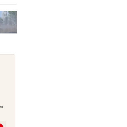
raße
7 Stunden
9 Stunden
die
0 Stunden
 der
Guten Morgen
en
Morgens topinformiert über die
Nachrichten des Tages