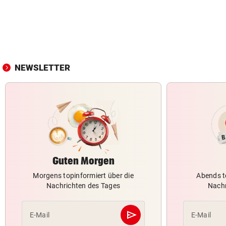
NEWSLETTER
Guten Morgen
Morgens topinformiert über die
Abends t
Nachrichten des Tages
Nachr
send
E-Mail
E-Mail
Abschicken