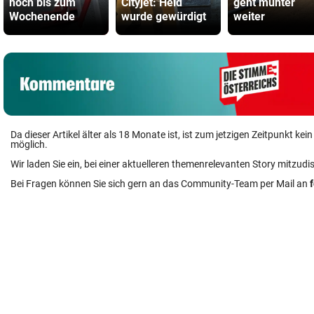
noch bis zum
Cityjet: Held
geht munter
Wochenende
wurde gewürdigt
weiter
Da dieser Artikel älter als 18 Monate ist, ist zum jetzigen Zeitpunkt k
möglich.
Wir laden Sie ein, bei einer aktuelleren themenrelevanten Story mitzudi
Bei Fragen können Sie sich gern an das Community-Team per Mail an