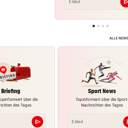
se
E-Mail
ALLE NEWS
Briefing
Sport News
opinformiert über die
Topinformiert über die Sport
ichten des Tages
Nachrichten des Tages
send
s
E-Mail
Abschicken