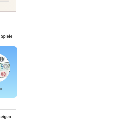
 Spiele
u
Snake
zeigen