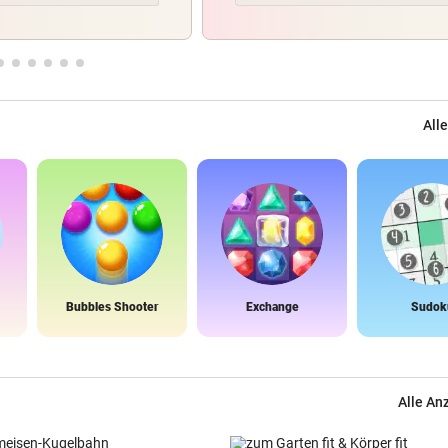
Alle
Bubbles Shooter
Exchange
Sudok
Alle An