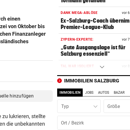
Tormann gefunden
DANK MEGA-ABLÖSE
vor 
rch einen
Ex-Salzburg-Coach überni
zei von Oktober bis
Premier-League-Klub
ichen Finanzanleger
ZYPERN-EXPERTE:
vor 
ausländisches
„Gute Ausgangslage ist für
Salzburg essenziell“
TAL WAR ISOLIERT
vor 
Nach Muren dauern Arbeiten
bis zum Wochenende
IMMOBILIEN SALZBURG
IMMOBILIEN
JOBS
AUTOS
BAZAR
WAR KURZ ZUVOR IN HAFT
vor 
uelle hinzufügen
Pongauer (51) bedrohte
Typ
Supermarkt-Mitarbeiterin
u lukrieren, stellte
FREITAG GEHT‘S LOS!
vor 1
egen die unbekannten
Vor Auftakt: „Wir sind alle ge