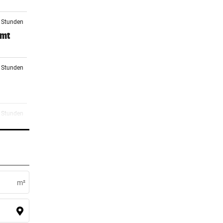
6 Stunden
mmt
7 Stunden
8 Stunden
 noch
9 Stunden
m²
0 Stunden
il auf