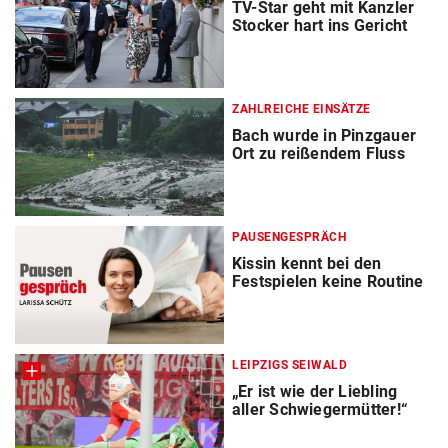
TV-Star geht mit Kanzler
Stocker hart ins Gericht
ZAHLREICHE EINSÄTZE
Bach wurde in Pinzgauer
Ort zu reißendem Fluss
PAUSENGESPRÄCH
Kissin kennt bei den
Festspielen keine Routine
LEIPZIGS SEIWALD
„Er ist wie der Liebling
aller Schwiegermütter!“