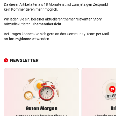
Da dieser Artikel älter als 18 Monate ist, ist zum jetzigen Zeitpunkt
kein Kommentieren mehr möglich.
Wir laden Sie ein, bei einer aktuelleren themenrelevanten Story
mitzudiskutieren:
Themenübersicht
.
Bei Fragen können Sie sich gern an das Community-Team per Mail
an
forum@krone.at
wenden.
NEWSLETTER
Guten Morgen
Br
Morgens topinformiert über die
Abends topin