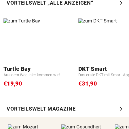
chevron_right
VORTEILSWELT „ALLE ANZEIGEN“
Turtle Bay
DKT Smart
Aus dem Weg, hier kommen wir!
Das erste DKT mit Smart-Ap
€19,90
€31,90
chevron_right
VORTEILSWELT MAGAZINE