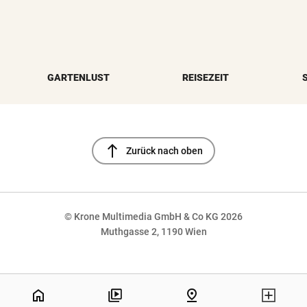
GARTENLUST
REISEZEIT
north
Zurück nach oben
© Krone Multimedia GmbH & Co KG 2026
Muthgasse 2, 1190 Wien
NaN%
home
pin_drop