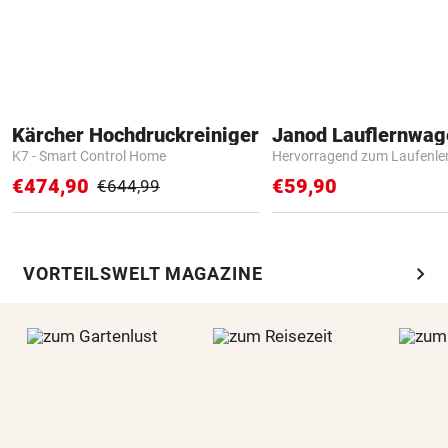
Kärcher Hochdruckreiniger
Janod Lauflernwa
K7 - Smart Control Home
Hervorragend zum Laufenle
€474,90
€59,90
€644,99
chevron_right
VORTEILSWELT MAGAZINE