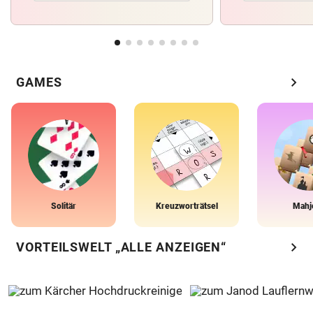
chevron_right
GAMES
Solitär
Kreuzworträtsel
Mahj
chevron_right
VORTEILSWELT „ALLE ANZEIGEN“