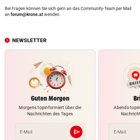
Bei Fragen können Sie sich gern an das Community-Team per Mail
an
forum@krone.at
wenden.
NEWSLETTER
Guten Morgen
Br
Morgens topinformiert über die
Abends topin
Nachrichten des Tages
Nachrich
send
E-Mail
E-Mail
Abschicken