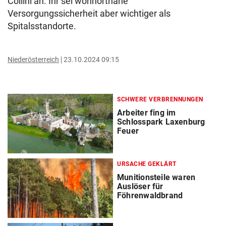
Collini an. Ihr sei wohnortnahe
Versorgungssicherheit aber wichtiger als
Spitalsstandorte.
Niederösterreich
23.10.2024 09:15
SCHWERE VERBRENNUNGEN
Arbeiter fing im
Schlosspark Laxenburg
Feuer
URSACHE GEKLÄRT
Munitionsteile waren
Auslöser für
Föhrenwaldbrand