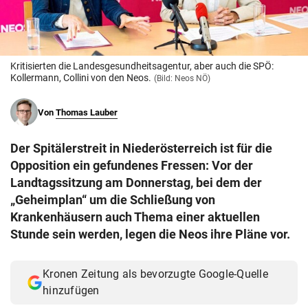
© Krone Multimedia GmbH & Co KG 2026
Muthgasse 2, 1190 Wien
Kritisierten die Landesgesundheitsagentur, aber auch die SPÖ:
Kollermann, Collini von den Neos.
(Bild: Neos NÖ)
Von
Thomas Lauber
Der Spitälerstreit in Niederösterreich ist für die
Opposition ein gefundenes Fressen: Vor der
Landtagssitzung am Donnerstag, bei dem der
„Geheimplan“ um die Schließung von
Krankenhäusern auch Thema einer aktuellen
Stunde sein werden, legen die Neos ihre Pläne vor.
Kronen Zeitung als bevorzugte Google-Quelle
hinzufügen