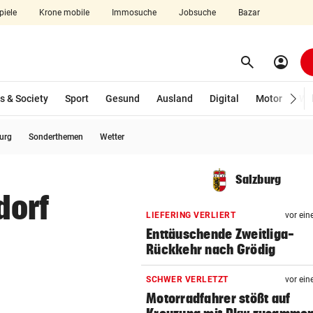
piele
Krone mobile
Immosuche
Jobsuche
Bazar
search
account_circle
Menü aufklappen
Suchen
s & Society
Sport
Gesund
Ausland
Digital
Motor
Wir
burg
Sonderthemen
Wetter
len
Salzburg
dorf
LIEFERING VERLIERT
vor ein
Enttäuschende Zweitliga-
Rückkehr nach Grödig
SCHWER VERLETZT
vor ein
Motorradfahrer stößt auf