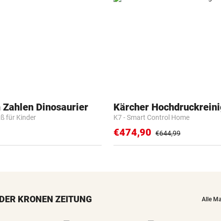
 Zahlen Dinosaurier
Kärcher Hochdruckreini
ß für Kinder
K7 - Smart Control Home
€474,90
€644,99
DER KRONEN ZEITUNG
Alle M