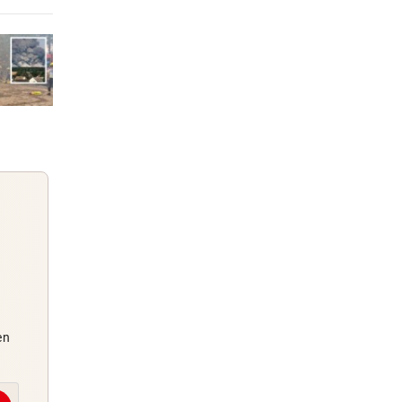
wir
2 Stunden
3 Stunden
3 Stunden
er
Guten Morgen
en
Morgens topinformiert über die
Nachrichten des Tages