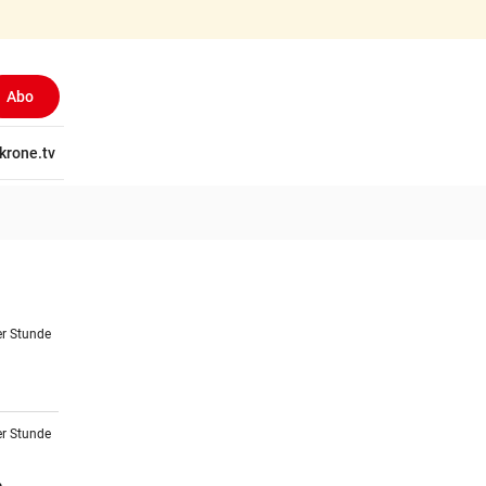
Abo
tschaft
krone.tv
Wissen
Gericht
Kolumnen
Freizeit
Reise
Ti
er Stunde
er Stunde