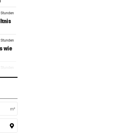
n
3 Stunden
ltnis
3 Stunden
s wie
4 Stunden
5 Stunden
n
m²
5 Stunden
 „Wir