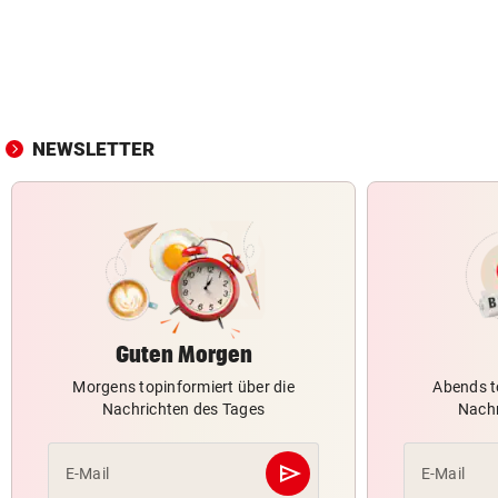
NEWSLETTER
Guten Morgen
Morgens topinformiert über die
Abends t
Nachrichten des Tages
Nachr
send
E-Mail
E-Mail
Abschicken