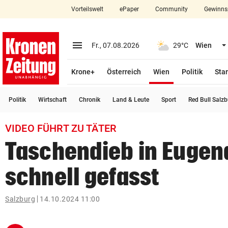
Vorteilswelt
ePaper
Community
Gewinns
close
Schließen
menu
Menü aufklappen
Fr., 07.08.2026
29°C
Wien
Abonnieren
(ausgewählt)
Krone+
Österreich
Wien
Politik
Star
account_circle
arrow_right
Anmelden
Politik
Wirtschaft
Chronik
Land & Leute
Sport
Red Bull Salz
pin_drop
arrow_right
Bundesland auswäh
Wien
VIDEO FÜHRT ZU TÄTER
bookmark
Merkliste
Taschendieb in Eugen
schnell gefasst
Suchbegriff
search
eingeben
Salzburg
14.10.2024 11:00