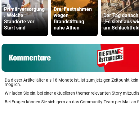
Primärversorgung
Drei Festnahmen
: Welche
wegen
Der Tag danach
Standorte vor
Brandstiftung
„Es sieht aus wi
Start sind
nahe Athen
am Schlachtfel
Da dieser Artikel älter als 18 Monate ist, ist zum jetzigen Zeitpunkt k
möglich.
Wir laden Sie ein, bei einer aktuelleren themenrelevanten Story mitzudi
Bei Fragen können Sie sich gern an das Community-Team per Mail an