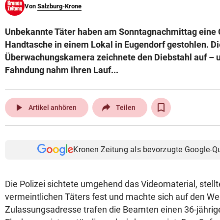
Von
Salzburg-Krone
© Krone Multimedia GmbH & Co KG 2026
Muthgasse 2, 1190 Wien
Unbekannte Täter haben am Sonntagnachmittag eine 
Handtasche in einem Lokal in Eugendorf gestohlen. Di
Überwachungskamera zeichnete den Diebstahl auf – un
Fahndung nahm ihren Lauf...
play_arrow
Artikel anhören
Teilen
Kronen Zeitung als bevorzugte Google-Q
Die Polizei sichtete umgehend das Videomaterial, stel
vermeintlichen Täters fest und machte sich auf den We
Zulassungsadresse trafen die Beamten einen 36-jährig