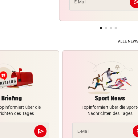
se
E-Mail
ALLE NEWS
Briefing
Sport News
opinformiert über die
Topinformiert über die Sport
ichten des Tages
Nachrichten des Tages
send
s
E-Mail
Abschicken