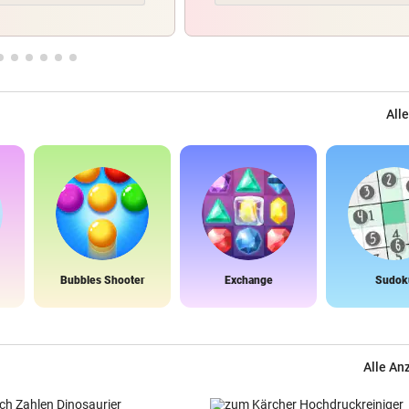
Alle
Bubbles Shooter
Exchange
Sudok
Alle An