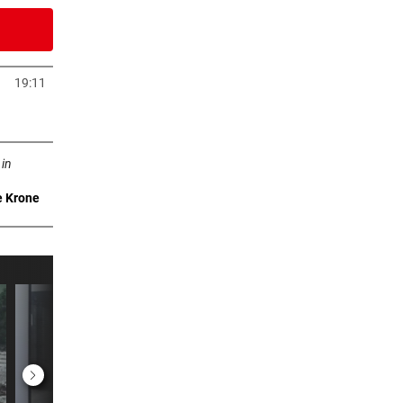
5 Stunden
19:11
euem Tab öffnen
ab öffnen
7 Stunden
 in
e Krone
7 Stunden
Die
7 Stunden
im
8 Stunden