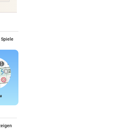
 Spiele
u
Snake
zeigen