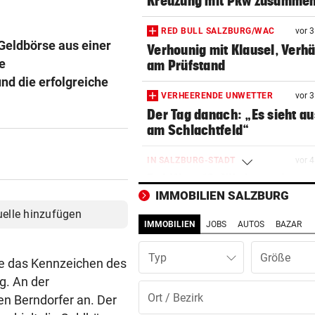
Kreuzung mit Pkw zusamme
RED BULL SALZBURG/WAC
vor 
Geldbörse aus einer
Verhounig mit Klausel, Verhä
e
am Prüfstand
d die erfolgreiche
VERHEERENDE UNWETTER
vor 
Der Tag danach: „Es sieht au
am Schlachtfeld“
IN SALZBURG-STADT
vor 
Bekiffter 16-Jähriger mit
getuntem Moped erwischt
IMMOBILIEN SALZBURG
uelle hinzufügen
IMMOBILIEN
JOBS
AUTOS
BAZAR
ELEKTRONIK WURDE NASS
vor 
Nächstes Gewitter legte zeh
Typ
Obusse erneut lahm
lte das Kennzeichen des
g. An der
GELDKASSE GESTOHLEN
vor 
en Berndorfer an. Der
Einbruch bei Wasserrettung: