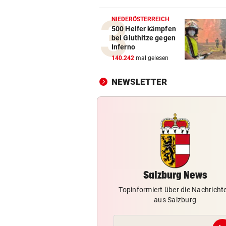
„Die Favoritenrolle nehmen 
nicht an!“
NIEDERÖSTERREICH
500 Helfer kämpfen
bei Gluthitze gegen
NACH REGENPAUSE
vor 1
Inferno
Wer auf die Fortsetzung der
140.242
mal gelesen
Salzburg-Partie pochte
NEWSLETTER
GROSSEINSATZ NACH FUND
vor 1
Salzburg: Granate sorgte für
nächtliche Sperre
„IST KEINE ARBEIT“
vor 1
Kanzler empört mit Sager üb
Kinderbetreuung
Salzburg News
Topinformiert über die Nachricht
aus Salzburg