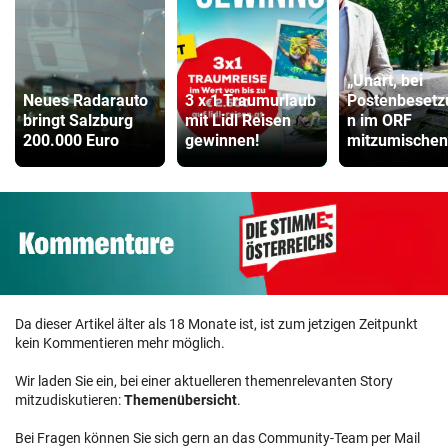
„Unart, bei
Neues Radarauto
3 x 1 Traumurlaub
Postenbesetz
bringt Salzburg
mit Lidl Reisen
n im ORF
200.000 Euro
gewinnen!
mitzumischen
Da dieser Artikel älter als 18 Monate ist, ist zum jetzigen Zeitpunkt
kein Kommentieren mehr möglich.
Wir laden Sie ein, bei einer aktuelleren themenrelevanten Story
mitzudiskutieren:
Themenübersicht
.
Bei Fragen können Sie sich gern an das Community-Team per Mail