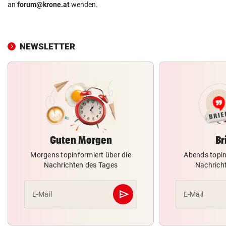
an
forum@krone.at
wenden.
NEWSLETTER
Guten Morgen
Br
Morgens topinformiert über die
Abends topin
Nachrichten des Tages
Nachrich
send
E-Mail
E-Mail
Abschicken