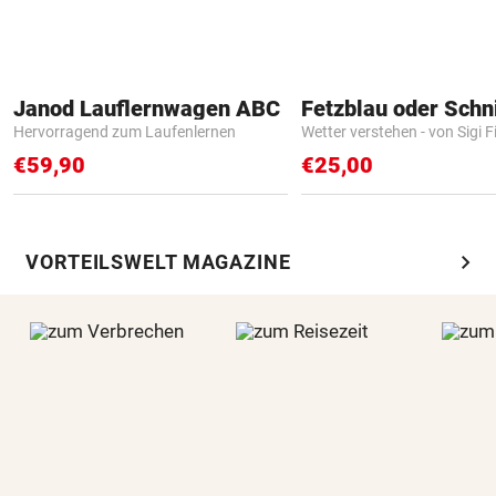
Janod Lauflernwagen ABC
Fetzblau oder Schn
Hervorragend zum Laufenlernen
Wetter verstehen - von Sigi F
€59,90
€25,00
chevron_right
VORTEILSWELT MAGAZINE