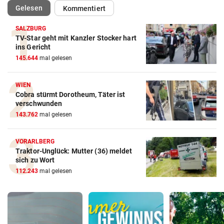
(ausgewählt)
Gelesen
Kommentiert
SALZBURG
TV-Star geht mit Kanzler Stocker hart
ins Gericht
145.644
mal gelesen
WIEN
Cobra stürmt Dorotheum, Täter ist
verschwunden
143.762
mal gelesen
VORARLBERG
Traktor-Unglück: Mutter (36) meldet
sich zu Wort
112.243
mal gelesen