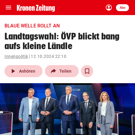
menu
account_circle
Navigation
Anmelden
Abo
close
Schließen
ein-/ausklappen
BLAUE WELLE ROLLT AN
Abonnieren
Landtagswahl: ÖVP blickt bang
aufs kleine Ländle
account_circle
arrow_right
Anmelden
Innenpolitik
12.10.2024 22:10
pin_drop
arrow_right
Bundesland auswäh
Wien
play_arrow
Anhören
Teilen
bookmark
Merkliste
Suchbegriff
search
eingeben