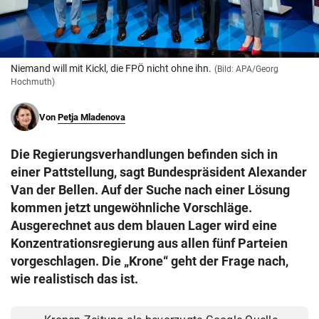
© Krone Multimedia GmbH & Co KG 2026
Muthgasse 2, 1190 Wien
Niemand will mit Kickl, die FPÖ nicht ohne ihn.
(Bild: APA/Georg
Hochmuth)
Von
Petja Mladenova
Die Regierungsverhandlungen befinden sich in
einer Pattstellung, sagt Bundespräsident Alexander
Van der Bellen. Auf der Suche nach einer Lösung
kommen jetzt ungewöhnliche Vorschläge.
Ausgerechnet aus dem blauen Lager wird eine
Konzentrationsregierung aus allen fünf Parteien
vorgeschlagen. Die „Krone“ geht der Frage nach,
wie realistisch das ist.