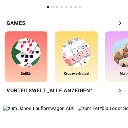
chevron_right
GAMES
Solitär
Kreuzworträtsel
Mahj
chevron_right
VORTEILSWELT „ALLE ANZEIGEN“