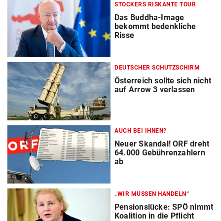
STOCKERS RISKANTE TOUR
Das Buddha-Image
bekommt bedenkliche
Risse
DEUTSCHER SCHUTZSCHIRM
Österreich sollte sich nicht
auf Arrow 3 verlassen
AUCH BEI IHNEN?
Neuer Skandal! ORF dreht
64.000 Gebührenzahlern
ab
„WIR MÜSSEN HANDELN“
Pensionslücke: SPÖ nimmt
Koalition in die Pflicht