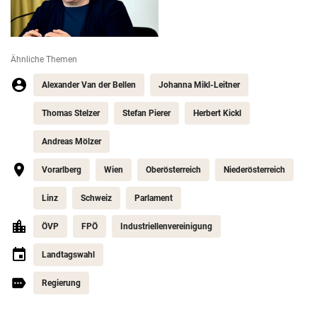
Ähnliche Themen
Alexander Van der Bellen
Johanna Mikl-Leitner
Thomas Stelzer
Stefan Pierer
Herbert Kickl
Andreas Mölzer
Vorarlberg
Wien
Oberösterreich
Niederösterreich
Linz
Schweiz
Parlament
ÖVP
FPÖ
Industriellenvereinigung
Landtagswahl
Regierung