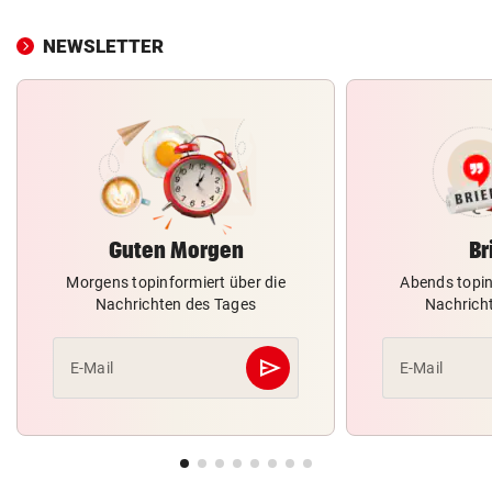
NEWSLETTER
Guten Morgen
Br
Morgens topinformiert über die
Abends topin
Nachrichten des Tages
Nachrich
send
E-Mail
E-Mail
Abschicken