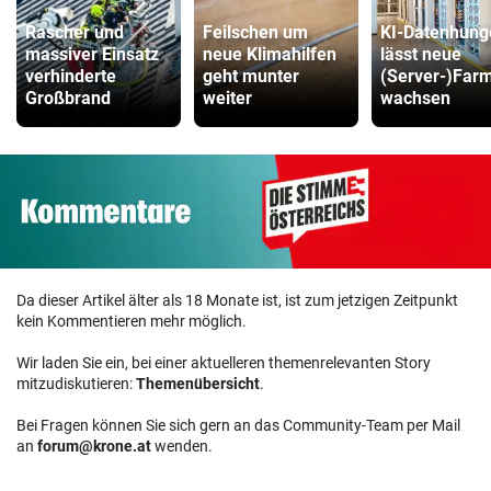
Rascher und
Feilschen um
KI-Datenhung
massiver Einsatz
neue Klimahilfen
lässt neue
verhinderte
geht munter
(Server-)Far
Großbrand
weiter
wachsen
Da dieser Artikel älter als 18 Monate ist, ist zum jetzigen Zeitpunkt
kein Kommentieren mehr möglich.
Wir laden Sie ein, bei einer aktuelleren themenrelevanten Story
mitzudiskutieren:
Themenübersicht
.
Bei Fragen können Sie sich gern an das Community-Team per Mail
an
forum@krone.at
wenden.