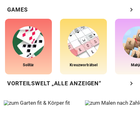
chevron_right
GAMES
Solitär
Kreuzworträtsel
Mahj
chevron_right
VORTEILSWELT „ALLE ANZEIGEN“