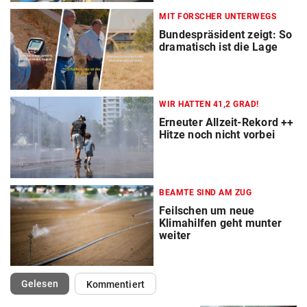
MIT FORSCHER UNTERWEGS
Bundespräsident zeigt: So
dramatisch ist die Lage
WIR HATTEN 41,2 GRAD!
Erneuter Allzeit-Rekord ++
Hitze noch nicht vorbei
BEAMTE SIND AM ZUG
Feilschen um neue
Klimahilfen geht munter
weiter
(ausgewählt)
Gelesen
Kommentiert