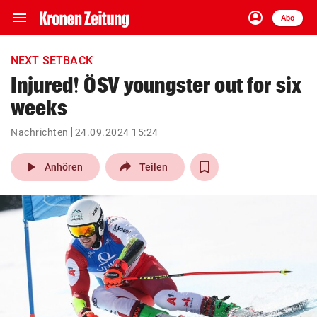
menu
account_circle
Navigation
Anmelden
Abo
close
Schließen
ein-/ausklappen
NEXT SETBACK
Abonnieren
Injured! ÖSV youngster out for six
weeks
account_circle
arrow_right
Anmelden
Nachrichten
24.09.2024 15:24
pin_drop
arrow_right
Bundesland auswäh
Wien
play_arrow
Anhören
Teilen
bookmark
Merkliste
Suchbegriff
search
eingeben