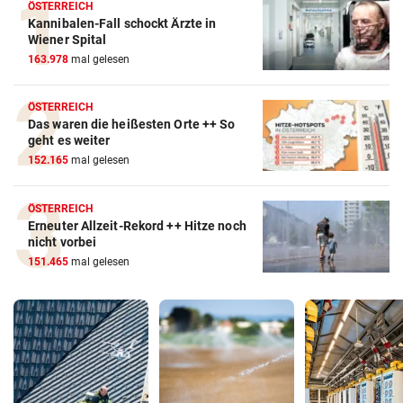
ÖSTERREICH
Kannibalen-Fall schockt Ärzte in
Wiener Spital
163.978
mal gelesen
ÖSTERREICH
Das waren die heißesten Orte ++ So
geht es weiter
152.165
mal gelesen
ÖSTERREICH
Erneuter Allzeit-Rekord ++ Hitze noch
nicht vorbei
151.465
mal gelesen