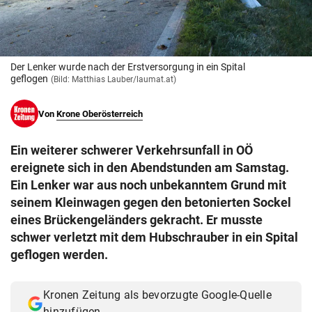
© Krone Multimedia GmbH & Co KG 2026
Muthgasse 2, 1190 Wien
Der Lenker wurde nach der Erstversorgung in ein Spital
geflogen
(Bild: Matthias Lauber/laumat.at)
Von
Krone Oberösterreich
Ein weiterer schwerer Verkehrsunfall in OÖ
ereignete sich in den Abendstunden am Samstag.
Ein Lenker war aus noch unbekanntem Grund mit
seinem Kleinwagen gegen den betonierten Sockel
eines Brückengeländers gekracht. Er musste
schwer verletzt mit dem Hubschrauber in ein Spital
geflogen werden.
Kronen Zeitung als bevorzugte Google-Quelle
hinzufügen