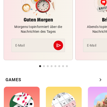
Guten Morgen
Br
Morgens topinformiert über die
Abends topin
Nachrichten des Tages
Nachrich
send
E-Mail
E-Mail
Abschicken
chevron_right
GAMES