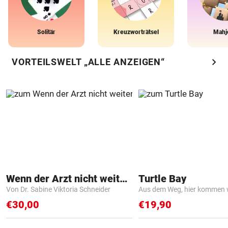
Solitär
Kreuzworträtsel
Mahj
chevron_right
VORTEILSWELT „ALLE ANZEIGEN“
Wenn der Arzt nicht weiter weiß
Turtle Bay
Von Dr. Sabine Viktoria Schneider
Aus dem Weg, hier kommen w
€30,00
€19,90