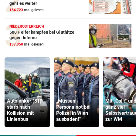
geht es weiter
154.723
mal gelesen
NIEDERÖSTERREICH
500 Helfer kämpfen bei Gluthitze
gegen Inferno
137.950
mal gelesen
Autolenker (81)
„Müssen
Mit „Colli“ un
starb nach
Personalnot bei
ganz viel
Kollision mit
Polizei in Wien
Selbstvertrau
Linienbus
ausbaden!“
zur WM