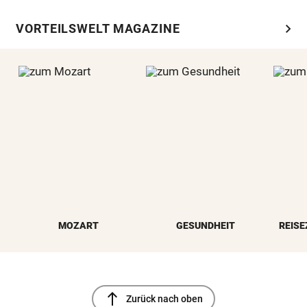
chevron_right
VORTEILSWELT MAGAZINE
MOZART
GESUNDHEIT
REISE
north
Zurück nach oben