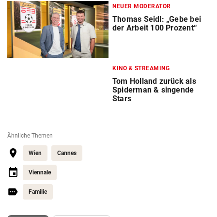
NEUER MODERATOR
Thomas Seidl: „Gebe bei
der Arbeit 100 Prozent“
KINO & STREAMING
Tom Holland zurück als
Spiderman & singende
Stars
Ähnliche Themen
Wien
Cannes
Viennale
Familie