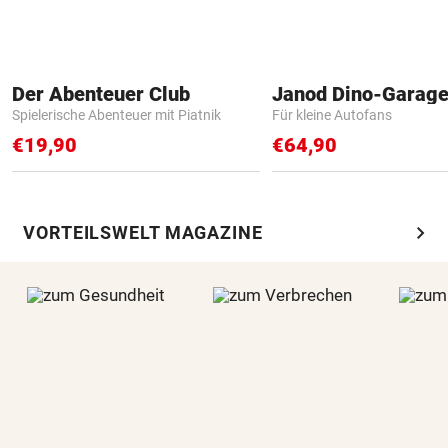
Der Abenteuer Club
Janod Dino-Garag
Spielerische Abenteuer mit Piatnik
Für kleine Autofans
€19,90
€64,90
chevron_right
VORTEILSWELT MAGAZINE