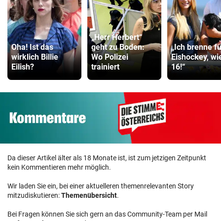
„Herr Herbert“
Oha! Ist das
geht zu Boden:
„Ich brenne f
wirklich Billie
Wo Polizei
Eishockey, wi
Eilish?
trainiert
16!“
Da dieser Artikel älter als 18 Monate ist, ist zum jetzigen Zeitpunkt
kein Kommentieren mehr möglich.
Wir laden Sie ein, bei einer aktuelleren themenrelevanten Story
mitzudiskutieren:
Themenübersicht
.
Bei Fragen können Sie sich gern an das Community-Team per Mail