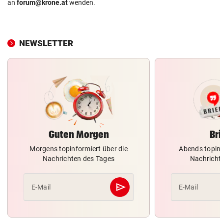
an
forum@krone.at
wenden.
NEWSLETTER
Guten Morgen
Br
Morgens topinformiert über die
Abends topin
Nachrichten des Tages
Nachrich
send
E-Mail
E-Mail
Abschicken