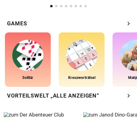
chevron_right
GAMES
Solitär
Kreuzworträtsel
Mahj
chevron_right
VORTEILSWELT „ALLE ANZEIGEN“