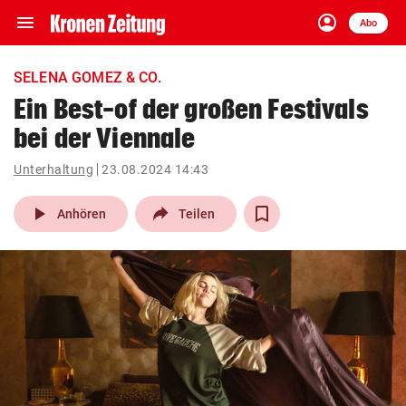
menu
account_circle
Navigation
Anmelden
Abo
close
Schließen
ein-/ausklappen
SELENA GOMEZ & CO.
Abonnieren
Ein Best-of der großen Festivals
bei der Viennale
account_circle
arrow_right
Anmelden
Unterhaltung
23.08.2024 14:43
pin_drop
arrow_right
Bundesland auswäh
Wien
play_arrow
Anhören
Teilen
bookmark
Merkliste
Suchbegriff
search
eingeben