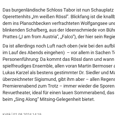
Das burgenländische Schloss Tabor ist nun Schauplatz
Operettenhits „Im weißen Rössl“. Blickfang ist die knal
dem ins Planschbecken verfrachteten Wolfgangsee und
blinkenden Schafberg, aus der Ideenschmiede von Büh
Prattes („I am from Austria“, „Falco“), der hier sein Regi
Da ist allerdings noch Luft nach oben (wie bei den auf
im Lauf des Abends eingehen) – vor allem in Sachen
Personenführung: Da kommt das Rössl dann und wann 
spielfreudiges Ensemble, allen voran Martin Bermoser a
Lukas Karzel als bestens gestimmter Dr. Siedler und Ma
überzeichneter Sigismund, gibt ihm aber – allen Rege
Premierenabend zum Trotz – immer wieder die Sporen.
Revuetheater, ideal für einen lauen Sommerabend, da
beim „Sing Along“ Mitsing-Gelegenheit bietet.
Kritik
02.08.2024 14:19