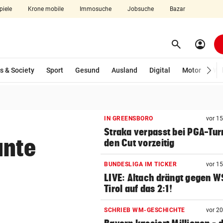
piele
Krone mobile
Immosuche
Jobsuche
Bazar
search
account_circle
Menü aufklappen
Suchen
s & Society
Sport
Gesund
Ausland
Digital
Motor
Wir
len
IN GREENSBORO
vor 1
Straka verpasst bei PGA-Tur
unte
den Cut vorzeitig
BUNDESLIGA IM TICKER
vor 1
LIVE: Altach drängt gegen 
Tirol auf das 2:1!
SCHRIEB WM-GESCHICHTE
vor 2