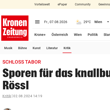
Vorteilswelt
ePaper
Community
Gewinns
close
Schließen
menu
Menü aufklappen
Fr., 07.08.2026
29°C
Wien
Abonnieren
Krone+
Österreich
Wien
Politik
Star
account_circle
arrow_right
Anmelden
(ausgewählt)
Musik
Bühne
Kunst
Literatur
Kritik
pin_drop
arrow_right
Bundesland auswäh
Wien
SCHLOSS TABOR
bookmark
Merkliste
Sporen für das knallb
Rössl
Suchbegriff
search
eingeben
Kritik
02.08.2024 14:19