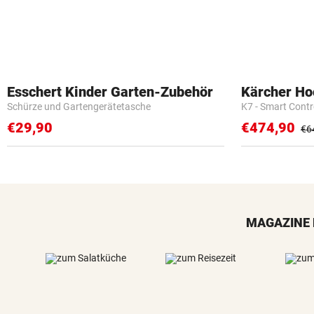
Esschert Kinder Garten-Zubehör
Kärcher Ho
Schürze und Gartengerätetasche
K7 - Smart Cont
€29,90
€474,90
€6
MAGAZINE 