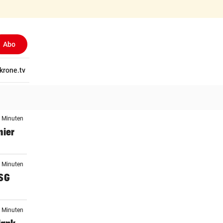
Abo
tschaft
krone.tv
Wissen
Gericht
Kolumnen
Freizeit
Reise
Ti
5 Minuten
nier
5 Minuten
WSG
0 Minuten