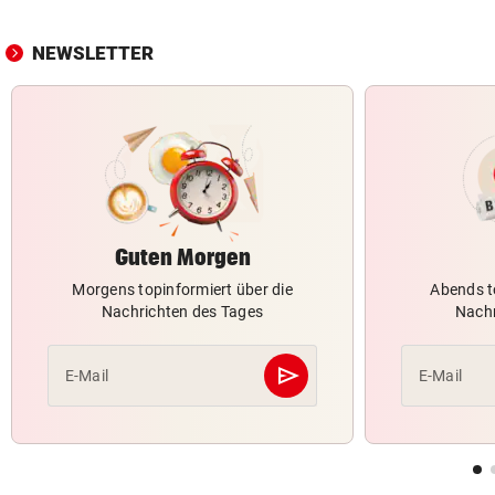
NEWSLETTER
Guten Morgen
Morgens topinformiert über die
Abends t
Nachrichten des Tages
Nachr
send
E-Mail
E-Mail
Abschicken