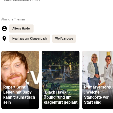
Ähnliche Themen
Alfons Haider
Neuhaus am Klausenbach
Wolfgangsee
Rupert Grint:
Primärversorgu
Leben mit Baby
„Black Hawk“-
: Welche
kann traumatisch
Übung rund um
Standorte vor
sein
Klagenfurt geplant
Start sind