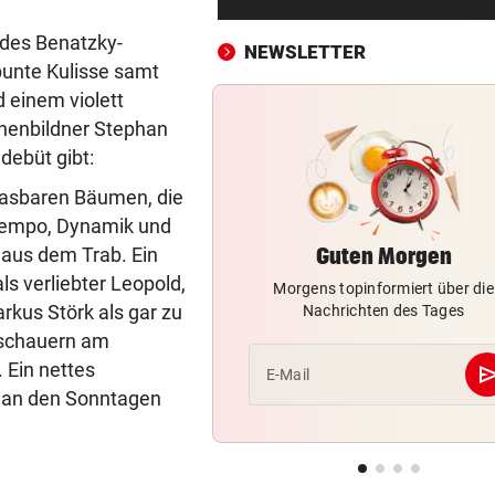
Lokalmatadorin und Tirol-
Youngster mit Sensation
 des Benatzky-
NEWSLETTER
lbunte Kulisse samt
IN PARIS VERHAFTET
vor ein
 einem violett
Steirer (68) hatte zehn Kilo
nenbildner Stephan
Kokain im Koffer
edebüt gibt:
EU-MANDATAR ZU CEUTA:
vor ein
blasbaren Bäumen, die
„Etwas wie 2015 wird Europa
 Tempo, Dynamik und
mehr passieren!“
aus dem Trab. Ein
Guten Morgen
ls verliebter Leopold,
Morgens topinformiert über die
WETTER IN ÖSTERREICH
vor ein
rkus Störk als gar zu
Nachrichten des Tages
Hier kann es heute Nacht
nschauern am
ordentlich gewittern
 Ein nettes
se
E-Mail
RED BULL SALZBURG/WAC
vor 
s an den Sonntagen
Verhounig mit Klausel, Verhä
am Prüfstand
VARIABLE OFFENSIVE
vor 