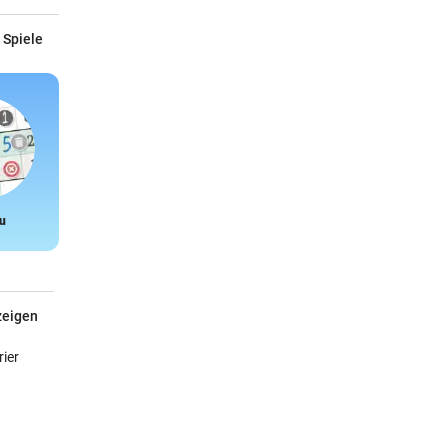
 Spiele
u
Snake
zeigen