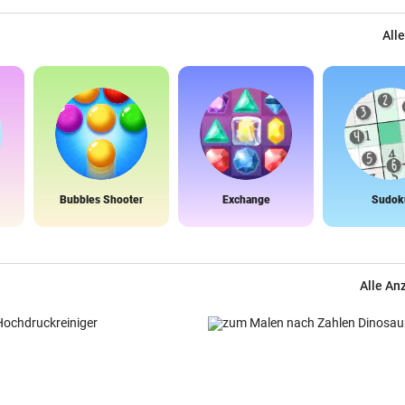
Alle
Bubbles Shooter
Exchange
Sudok
Alle An