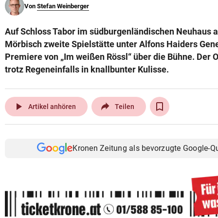
Von
Stefan Weinberger
© Krone Multimedia GmbH & Co KG 2026
Muthgasse 2, 1190 Wien
Auf Schloss Tabor im südburgenländischen Neuhaus 
Mörbisch zweite Spielstätte unter Alfons Haiders Gene
Premiere von „Im weißen Rössl“ über die Bühne. Der O
trotz Regeneinfalls in knallbunter Kulisse.
play_arrow
Artikel anhören
Teilen
Kronen Zeitung als bevorzugte Google-Q