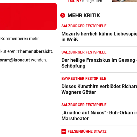
140.197
mal gelesen
VIERER-TURNIER STARTET
vor 
Austria und SKN hoffen auf E
MEHR KRITIK
ins CL-Playoff
SALZBURGER FESTSPIELE
PERSONALMANGEL
vor 
Mozarts herrlich kühne Liebesspi
ein Kommentieren mehr
Vorarlbergs Polizei braucht j
in Weiß
Hilfe von außen
skutieren:
Themenübersicht
.
SALZBURGER FESTSPIELE
WK-LEITER RAUSGEWORFEN
vor 
Der heilige Franziskus im Gesang 
forum@krone.at
wenden.
Schöpfung
Aussagen von Thaler sorgen
Gericht für Staunen
BAYREUTHER FESTSPIELE
Dieses Kunsthirn verblödet Richar
Wagners Götter
SALZBURGER FESTSPIELE
„Ariadne auf Naxos“: Buh-Orkan 
Marstheater
FELSENBÜHNE STAATZ