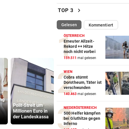
Rapids System? „Lassen de
chevron_right
TOP 3
Jungs alle Freiheiten!“
(ausgewählt)
Gelesen
Kommentiert
SZENE SETZT SICH FEST
vor 
Drogenhandel explodiert im
ÖSTERREICH
Wiener Bezirk Mariahilf
Erneuter Allzeit-
Rekord ++ Hitze
noch nicht vorbei
KEIN ANTI-IRAN-PAKT
vor 
159.511
mal gelesen
Diese drei Länder schlossen
Militär-Bündnis
WIEN
Cobra stürmt
TOUR DE FRANCE – DAMEN
vor 
Dorotheum, Täter ist
Polin Niewiadoma triumphie
verschwunden
Mont Ventoux
140.463
mal gelesen
ng
Messerstecher
Polit-Streit um
muss für zwei
Sager wirkt
BIS ZU 10.000 EURO
vor 
NIEDERÖSTERREICH
Millionen Euro in
Jahre ins
Mütter-Auf
Diese Fehler kosten im Urlau
500 Helfer kämpfen
der Landeskassa
Gefängnis
gegen Kanz
bei Gluthitze gegen
Vermögen
Inferno