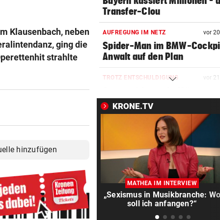
Bayern kassiert Millionen – 
Transfer-Clou
am Klausenbach, neben
AUFREGUNG IM NETZ
vor 2
ralintendanz, ging die
Spider-Man im BMW-Cockpit
Anwalt auf den Plan
perettenhit strahlte
TROTZ ENTSCHULDIGUNG
vor 2
Sager wirkt nach: Mütter-
Aufstand gegen Kanzler
KRONE.TV
SCHLÜSSEL IM PKW
vor 2
Dreijähriger Bub wurde aus
heißem Auto gerettet
uelle hinzufügen
„BACKROOMS“
vor ein
Regiestar: „Jeder will von mi
MATHEA IM INTERVIEW
Erfolgsrezept“
„Sexismus in Musikbranche: W
soll ich anfangen?“
BEI WOLFURTTROPHY
vor ein