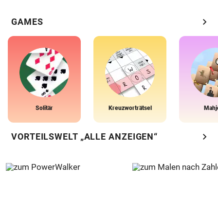
chevron_right
GAMES
Solitär
Kreuzworträtsel
Mahj
chevron_right
VORTEILSWELT „ALLE ANZEIGEN“