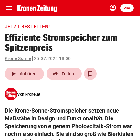
menu
account_circle
Navigation
Anmelden
Abo
close
Schließen
ein-/ausklappen
JETZT BESTELLEN!
Abonnieren
Effiziente Stromspeicher zum
Spitzenpreis
account_circle
arrow_right
Anmelden
Krone Sonne
25.07.2024 18:00
pin_drop
arrow_right
Bundesland auswäh
Wien
play_arrow
Anhören
Teilen
bookmark
Merkliste
Von
krone.at
Suchbegriff
search
Die Krone-Sonne-Stromspeicher setzen neue
eingeben
Maßstäbe in Design und Funktionalität. Die
Speicherung von eigenem Photovoltaik-Strom war
noch nie so einfach. Sie sind so groß wie Bierkisten