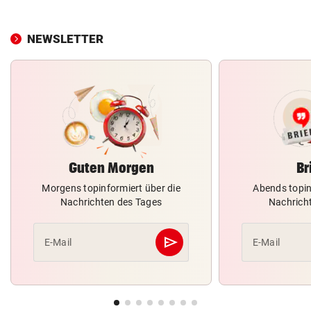
NEWSLETTER
Guten Morgen
Br
Morgens topinformiert über die
Abends topin
Nachrichten des Tages
Nachrich
send
E-Mail
E-Mail
Abschicken