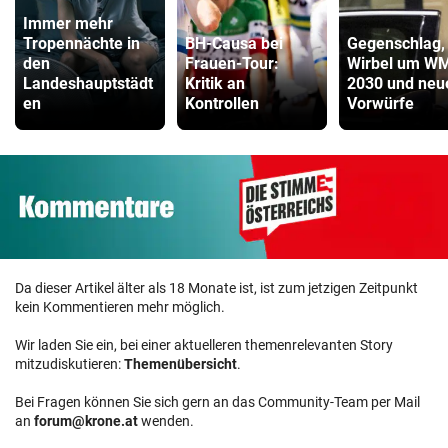
Immer mehr
Tropennächte in
BH-Causa bei
Gegenschlag,
den
Frauen-Tour:
Wirbel um W
Landeshauptstädt
Kritik an
2030 und neu
en
Kontrollen
Vorwürfe
Da dieser Artikel älter als 18 Monate ist, ist zum jetzigen Zeitpunkt
kein Kommentieren mehr möglich.
Wir laden Sie ein, bei einer aktuelleren themenrelevanten Story
mitzudiskutieren:
Themenübersicht
.
Bei Fragen können Sie sich gern an das Community-Team per Mail
an
forum@krone.at
wenden.