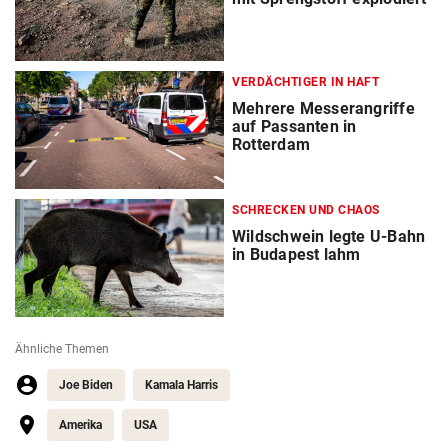
VERDÄCHTIGER IN HAFT
Mehrere Messerangriffe
auf Passanten in
Rotterdam
SCHRECKEN UND CHAOS
Wildschwein legte U-Bahn
in Budapest lahm
Ähnliche Themen
Joe Biden
Kamala Harris
Amerika
USA