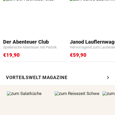
Der Abenteuer Club
Janod Lauflernwa
Spielerische Abenteuer mit Piatnik
Hervorragend zum Laufenle
€19,90
€59,90
chevron_right
VORTEILSWELT MAGAZINE