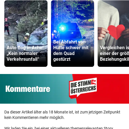
Bei Abfahrt von
Auto flog in Ache!
Hütte schwer mit
Vergleichen is
„Kein normaler
dem Quad
einer der grö
Verkehrsunfall“
gestürzt
Beziehungskil
Da dieser Artikel älter als 18 Monate ist, ist zum jetzigen Zeitpunkt
kein Kommentieren mehr möglich.
Wir laden Sie ein, bei einer aktuelleren themenrelevanten Story