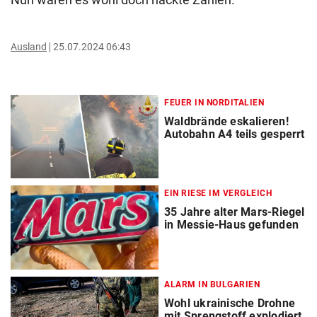
Ausland
25.07.2024 06:43
FEUER IN NORDITALIEN
Waldbrände eskalieren!
Autobahn A4 teils gesperrt
EIN RIESE IM VERGLEICH
35 Jahre alter Mars-Riegel
in Messie-Haus gefunden
ALARM IN BULGARIEN
Wohl ukrainische Drohne
mit Sprengstoff explodiert