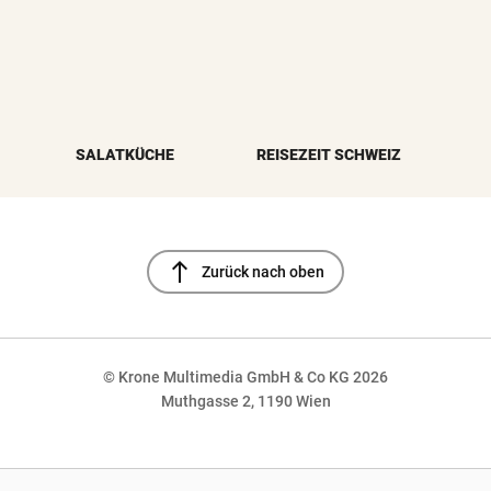
SALATKÜCHE
REISEZEIT SCHWEIZ
north
Zurück nach oben
© Krone Multimedia GmbH & Co KG 2026
Muthgasse 2, 1190 Wien
NaN%