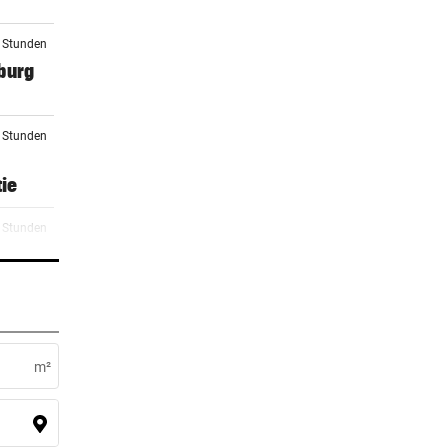
3 Stunden
burg
5 Stunden
ie
5 Stunden
sen
6 Stunden
urg
m²
2 Stunden