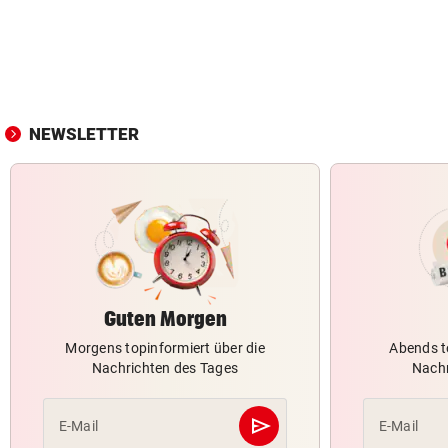
NEWSLETTER
Guten Morgen
Morgens topinformiert über die
Abends t
Nachrichten des Tages
Nachr
send
E-Mail
E-Mail
Abschicken