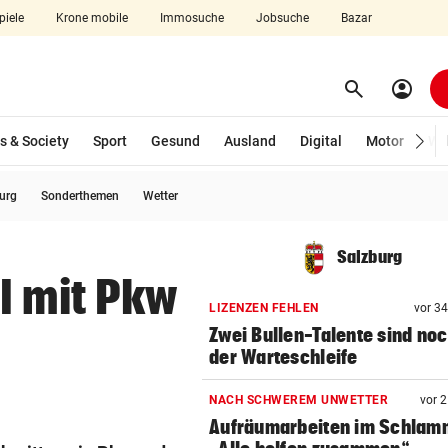
piele
Krone mobile
Immosuche
Jobsuche
Bazar
search
account_circle
Menü aufklappen
Suchen
s & Society
Sport
Gesund
Ausland
Digital
Motor
Wir
burg
Sonderthemen
Wetter
len
Salzburg
l mit Pkw
LIZENZEN FEHLEN
vor 3
Zwei Bullen-Talente sind noc
der Warteschleife
NACH SCHWEREM UNWETTER
vor 
Aufräumarbeiten im Schlam