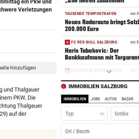
„Alle helfen zusammen“
hmittag ein Pkw und
schwere Verletzungen
TAUSENDE TEMPOSTRAFEN
vor 
Neues Radarauto bringt Salz
200.000 Euro
FC RED BULL SALZBURG
vor 
Haris Tabakovic: Der
Bankkaufmann mit Torgarant
uelle hinzufügen
POLIZEI IM GROSSEINSATZ
vor 
Supercup lockt die Fan-Mas
nach Salzburg
IMMOBILIEN SALZBURG
g und Thalgauer
einem PKW. Die
IMMOBILIEN
JOBS
AUTOS
BAZAR
BUNDESLIGA IM TICKER
vor 
ichtung Thalgauer
Wolfsberger AC gegen Salzb
29) auf der
Typ
ab 17 Uhr LIVE
„EXTREM WEHGETAN“
vor 1
Diagnose da! So steht‘s um