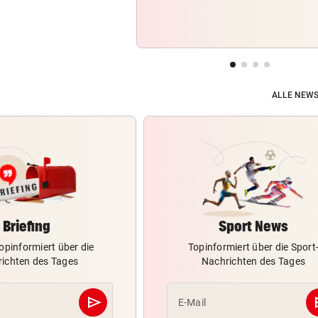
ALLE NEWS
Briefing
Sport News
opinformiert über die
Topinformiert über die Sport
ichten des Tages
Nachrichten des Tages
send
s
E-Mail
Abschicken