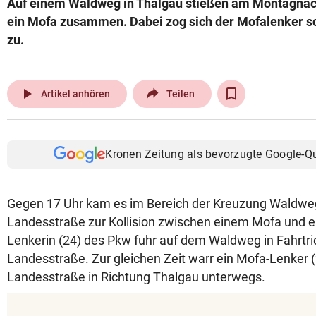
Auf einem Waldweg in Thalgau stießen am Montagnac
© Krone Multimedia GmbH & Co KG 2026
ein Mofa zusammen. Dabei zog sich der Mofalenker 
Muthgasse 2, 1190 Wien
zu.
play_arrow
Artikel anhören
Teilen
Kronen Zeitung als bevorzugte Google-Q
Gegen 17 Uhr kam es im Bereich der Kreuzung Waldwe
Landesstraße zur Kollision zwischen einem Mofa und 
Lenkerin (24) des Pkw fuhr auf dem Waldweg in Fahrtr
Landesstraße. Zur gleichen Zeit warr ein Mofa-Lenker (
Landesstraße in Richtung Thalgau unterwegs.