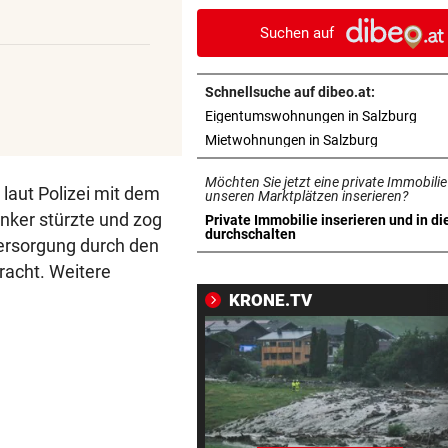
Austria-Kapitän Rieder
Suchen auf
BEI A10-EINHAUSUNG
vor 1
Autobrand löste Suche nach
Schnellsuche auf dibeo.at:
Fahrer und Insassen aus
in n
Eigentumswohnungen in Salzburg
in neuem T
Mietwohnungen in Salzburg
STRASSE GESPERRT
vor 1
Drei Verletzte bei Unfall mit 
Möchten Sie jetzt eine private Immobilie
 laut Polizei mit dem
Motorrädern
unseren Marktplätzen inserieren?
ker stürzte und zog
Private Immobilie inserieren und in di
in neuem Tab öffnen
durchschalten
WIE DIE NHL-STARS
vor 1
versorgung durch den
Salzburger Eishockey-Young
racht. Weitere
gelingt Traumtor
KRONE.TV
SALZBURGER LIGA
vor 1
Bestschießen, Blitztore und
schmerzhafte Starts
SCHWER VERLETZT
vor 1