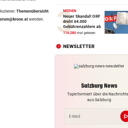
Salzburg-Talent verletzte si
früh im Spiel
skutieren:
Themenübersicht
.
MEDIEN
Neuer Skandal! ORF
forum@krone.at
wenden.
dreht 64.000
RETTUNGSEINSATZ
vor 1
Gebührenzahlern ab
Zwei Biker stürzten auf der
116.280
mal gelesen
Hochkönig-Bundesstraße
NEWSLETTER
DREIMAL SO VIELE KÜHE
vor 2
Dürre bringt jetzt auch
Schlachthöfe ans Limit
AUF DER A10
vor 
Urlauber-Kolonne rollt: Stau
Salzburg News
Blockabfertigung
Topinformiert über die Nachricht
aus Salzburg
se
E-Mail