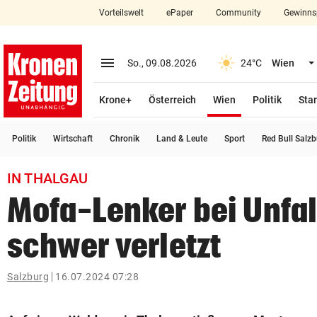
Vorteilswelt
ePaper
Community
Gewinns
close
Schließen
menu
Menü aufklappen
So., 09.08.2026
24°C
Wien
Abonnieren
(ausgewählt)
Krone+
Österreich
Wien
Politik
Star
account_circle
arrow_right
Anmelden
Politik
Wirtschaft
Chronik
Land & Leute
Sport
Red Bull Salz
pin_drop
arrow_right
Bundesland auswäh
Wien
IN THALGAU
bookmark
Merkliste
Mofa-Lenker bei Unfal
schwer verletzt
Suchbegriff
search
eingeben
Salzburg
16.07.2024 07:28