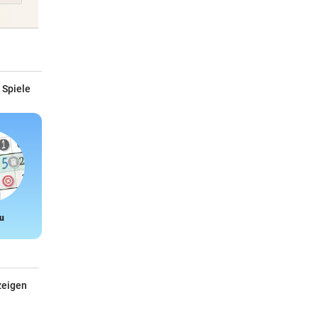
 Spiele
u
Snake
zeigen