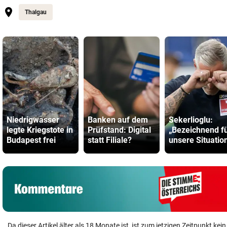
Thalgau
Niedrigwasser
Banken auf dem
Sekerlioglu:
legte Kriegstote in
Prüfstand: Digital
„Bezeichnend f
Budapest frei
statt Filiale?
unsere Situatio
Da dieser Artikel älter als 18 Monate ist, ist zum jetzigen Zeitpunkt k