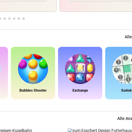
Alle
Bubbles Shooter
Exchange
Sudok
Alle An