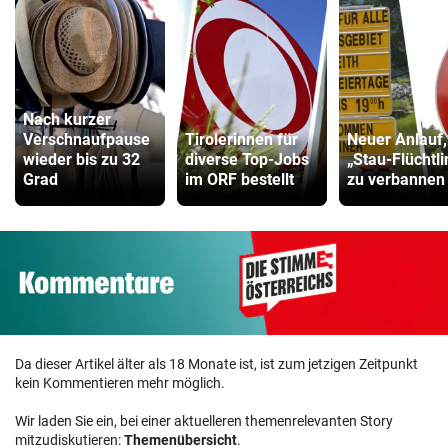
Nach kurzer
Verschnaufpause
Tirolerinnen für
Neuer Anlauf
wieder bis zu 32
diverse Top-Jobs
„Stau-Flüchtl
Grad
im ORF bestellt
zu verbannen
Da dieser Artikel älter als 18 Monate ist, ist zum jetzigen Zeitpunkt
kein Kommentieren mehr möglich.
Wir laden Sie ein, bei einer aktuelleren themenrelevanten Story
mitzudiskutieren:
Themenübersicht
.