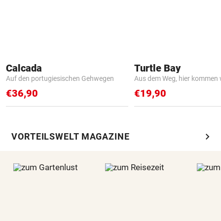
Calcada
Turtle Bay
Auf den portugiesischen Gehwegen
Aus dem Weg, hier kommen w
€36,90
€19,90
chevron_right
VORTEILSWELT MAGAZINE