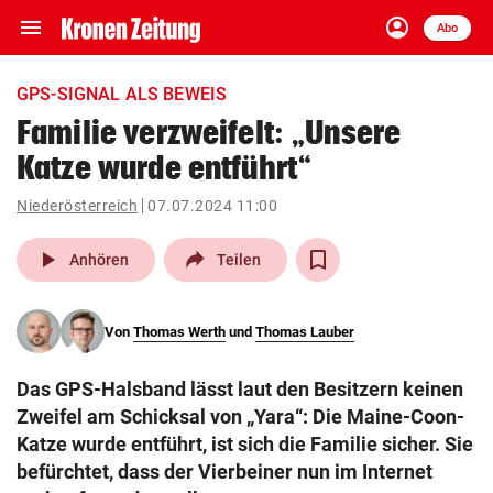
menu
account_circle
Navigation
Anmelden
Abo
close
Schließen
ein-/ausklappen
GPS-SIGNAL ALS BEWEIS
Abonnieren
Familie verzweifelt: „Unsere
Katze wurde entführt“
account_circle
arrow_right
Anmelden
Niederösterreich
07.07.2024 11:00
pin_drop
arrow_right
Bundesland auswäh
Wien
play_arrow
Anhören
Teilen
bookmark
Merkliste
Von
Thomas Werth
und
Thomas Lauber
Suchbegriff
search
Das GPS-Halsband lässt laut den Besitzern keinen
eingeben
Zweifel am Schicksal von „Yara“: Die Maine-Coon-
Katze wurde entführt, ist sich die Familie sicher. Sie
befürchtet, dass der Vierbeiner nun im Internet