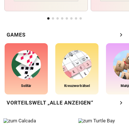
chevron_right
GAMES
Solitär
Kreuzworträtsel
Mahj
chevron_right
VORTEILSWELT „ALLE ANZEIGEN“