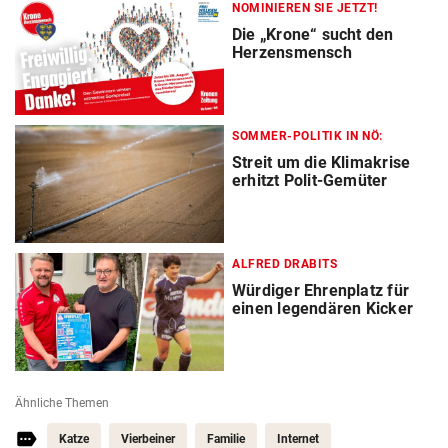
NOMINIEREN SIE JETZT!
Die „Krone“ sucht den
Herzensmensch
SOMMER-POLITIK IN NÖ:
Streit um die Klimakrise
erhitzt Polit-Gemüter
ALFRED DRABITS
Würdiger Ehrenplatz für
einen legendären Kicker
Ähnliche Themen
Katze
Vierbeiner
Familie
Internet