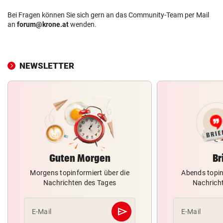
Bei Fragen können Sie sich gern an das Community-Team per Mail
an
forum@krone.at
wenden.
NEWSLETTER
Guten Morgen
Br
Morgens topinformiert über die
Abends topin
Nachrichten des Tages
Nachrich
send
E-Mail
E-Mail
Abschicken