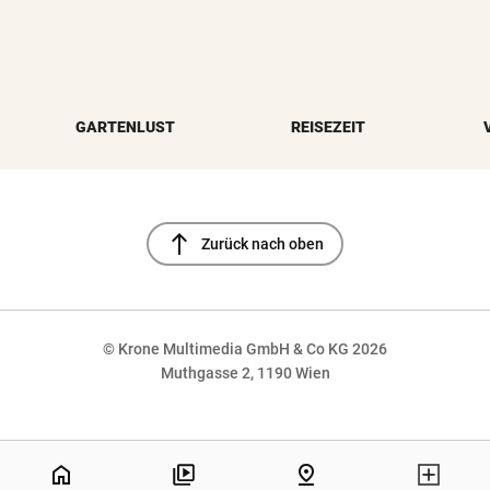
GARTENLUST
REISEZEIT
north
Zurück nach oben
© Krone Multimedia GmbH & Co KG 2026
Muthgasse 2, 1190 Wien
NaN%
home
pin_drop