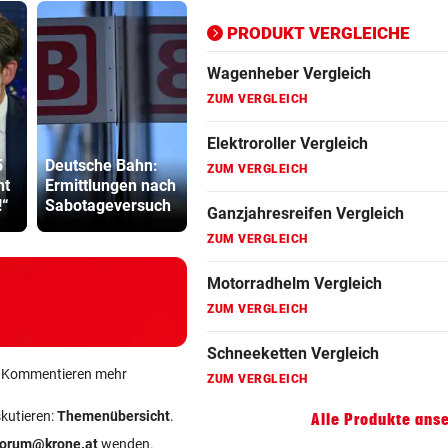
ZUM VERGLEICH
PRODUKT VERGLEICHE
Motorradhelm Vergleich
ZUM VERGLEICH
Schneeketten Vergleich
5
Deutsche Bahn:
Brutal! Amateur-
Sager wirkt
ZUM VERGLEICH
ht
Ermittlungen nach
Kicker stirbt nach
Mütter-Auf
!“
Sabotageversuch
Blitz-Einschlag
gegen Kanz
Drehmomentschlüssel Vergleich
ZUM VERGLEICH
Autokredit Vergleich
ZUM VERGLEICH
Kompressor Vergleich
ein Kommentieren mehr
ZUM VERGLEICH
skutieren:
Themenübersicht
.
Alle Produkte ans
forum@krone.at
wenden.