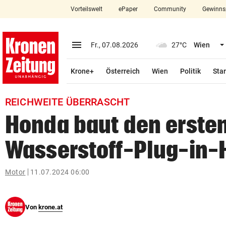
Vorteilswelt
ePaper
Community
Gewinns
close
Schließen
menu
Menü aufklappen
Fr., 07.08.2026
27°C
Wien
Abonnieren
Krone+
Österreich
Wien
Politik
Star
account_circle
arrow_right
Anmelden
REICHWEITE ÜBERRASCHT
pin_drop
arrow_right
Bundesland auswäh
Wien
Honda baut den erste
bookmark
Merkliste
Wasserstoff-Plug-in-
Suchbegriff
Motor
11.07.2024 06:00
search
eingeben
Von
krone.at