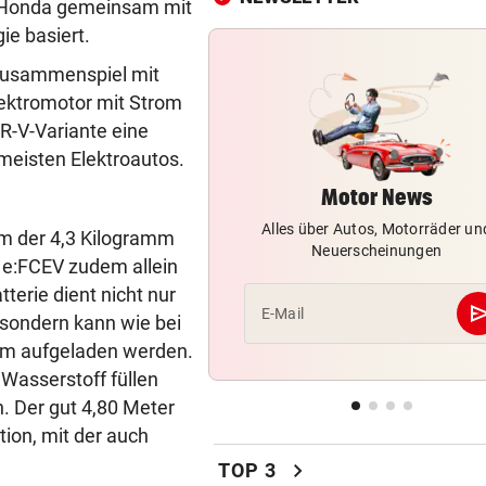
on Honda gemeinsam mit
KRITIK AUS POLITIK
vor 
ie basiert.
Theater stellt Planschbecke
 Zusammenspiel mit
300.000 Euro auf
lektromotor mit Strom
R-V-Variante eine
NACH WIEN AUF MYKONOS
vor 
meisten Elektroautos.
Luxus am Meer! Sabalenka
gewährt private Einblicke
Motor News
Alles über Autos, Motorräder un
„IHR SEID DER HAMMER!“
vor 
lem der 4,3 Kilogramm
Neuerscheinungen
Feuerwehr befreite Kalb aus
 e:FCEV zudem allein
misslicher Lage
terie dient nicht nur
se
E-Mail
 sondern kann wie bei
FUSSBALL-FANS FEIERN
vor 
rom aufgeladen werden.
Hochgefühle dank Comebac
Wasserstoff füllen
eines Kult-Sponsors
n. Der gut 4,80 Meter
LIEFERING VERLIERT
vor 
ion, mit der auch
Enttäuschende Zweitliga-
chevron_right
TOP 3
Rückkehr nach Grödig