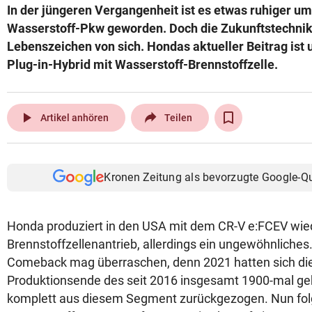
In der jüngeren Vergangenheit ist es etwas ruhiger 
© Krone Multimedia GmbH & Co KG 2026
Wasserstoff-Pkw geworden. Doch die Zukunftstechnik 
Muthgasse 2, 1190 Wien
Lebenszeichen von sich. Hondas aktueller Beitrag ist 
Plug-in-Hybrid mit Wasserstoff-Brennstoffzelle.
play_arrow
Artikel anhören
Teilen
Kronen Zeitung als bevorzugte Google-Q
Honda produziert in den USA mit dem CR-V e:FCEV wie
Brennstoffzellenantrieb, allerdings ein ungewöhnliches
Comeback mag überraschen, denn 2021 hatten sich di
Produktionsende des seit 2016 insgesamt 1900-mal geba
komplett aus diesem Segment zurückgezogen. Nun folg