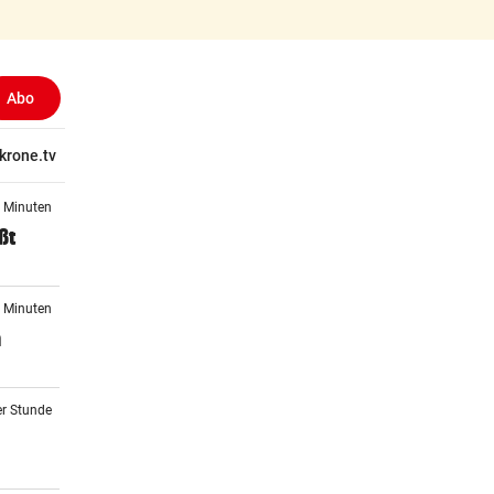
Abo
ewählt)
tschaft
krone.tv
Wissen
Gericht
Kolumnen
Freizeit
Reise
Ti
6 Minuten
ßt
4 Minuten
n
er Stunde