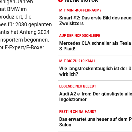
MEHR MOTOR
einigen Jahren
Anwalt auf den Plan
 hat BMW im
MIT MINI-KOFFERRAUM?
TROTZ ENTSCHULDIGUNG
vor 
roduziert, die
Smart #2: Das erste Bild des neue
Sager wirkt nach: Mütter-
Zweisitzers
ines für 2030 geplanten
Aufstand gegen Kanzler
antis hat Anfang 2024
AUF DER NORDSCHLEIFE
ransportern begonnen,
SCHLÜSSEL IM PKW
vor 
Mercedes CLA schneller als Tesla
t E-Expert/E-Boxer
S Plaid!
Autobatterie Vergleich
Dreijähriger Bub wurde aus
heißem Auto gerettet
ZUM VERGLEICH
MIT BIS ZU 210 KM/H
Wie langstreckentauglich ist der
Winterreifen Vergleich
wirklich?
ZUM VERGLEICH
LEGENDE NEU BELEBT
Wagenheber Vergleich
Audi A2 e-tron: Der günstigste all
ZUM VERGLEICH
Ingolstromer
Elektroroller Vergleich
FEST IN CHINA-HAND?
Das erwartet uns heuer auf dem P
ZUM VERGLEICH
Salon
Ganzjahresreifen Vergleich