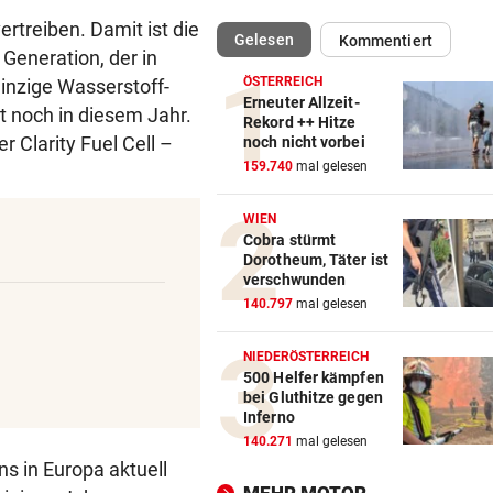
rtreiben. Damit ist die
(ausgewählt)
Gelesen
Kommentiert
2. LIGA – 2. RUNDE
vor 
Generation, der in
Fehlstart komplett! Nächste 
ÖSTERREICH
inzige Wasserstoff-
für St. Pölten
Erneuter Allzeit-
t noch in diesem Jahr.
Rekord ++ Hitze
 Clarity Fuel Cell –
noch nicht vorbei
WANDERER AUSGEFLOGEN
vor 
159.740
mal gelesen
Wieder Muren nach Unwette
Dramatik im Valser Tal
WIEN
Cobra stürmt
IN GREENSBORO
vor 
Dorotheum, Täter ist
Straka verpasst bei PGA-Tur
verschwunden
den Cut vorzeitig
140.797
mal gelesen
SCHRIEB WM-GESCHICHTE
vor 
NIEDERÖSTERREICH
Bayern kassiert Millionen – 
500 Helfer kämpfen
bei Gluthitze gegen
Transfer-Clou
Inferno
140.271
mal gelesen
AUFREGUNG IM NETZ
vor 
ns in Europa aktuell
Spider-Man im BMW-Cockpit