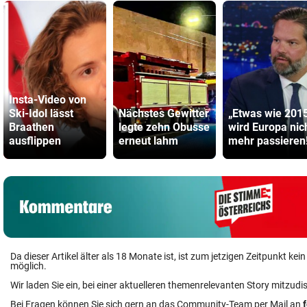
Insta-Video von
Ski-Idol lässt
Nächstes Gewitter
„Etwas wie 201
Braathen
legte zehn Obusse
wird Europa nic
ausflippen
erneut lahm
mehr passieren
Da dieser Artikel älter als 18 Monate ist, ist zum jetzigen Zeitpunkt k
möglich.
Wir laden Sie ein, bei einer aktuelleren themenrelevanten Story mitzudi
Bei Fragen können Sie sich gern an das Community-Team per Mail an