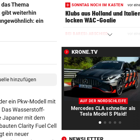
um das Thema
SONNTAG NOCH IM KASTEN
vor ein
gibt weiterhin
Klubs aus Holland und Italie
locken WAC-Goalie
ungewöhnlich: ein
BEI BARESI-ABSCHIED
vor ein
Brasilien-Legende schockt 
mit Mallet-Finger
KRONE.TV
KIND UND PARTNER TOT
vor ein
Traktor-Unglück: Mutter (36
meldet sich zu Wort
uelle hinzufügen
STRATEGIE FEHLT
vor ein
Schutz vor Drohnen? Österr
der ein Pkw-Modell mit
AUF DER NORDSCHLEIFE
hat keinen Plan
Mercedes CLA schneller als
. Das Wasserstoff-
Tesla Model S Plaid!
e Japaner mit dem
LÄNDLE-KICKER SIEGEN
vor ein
uten Clarity Fuel Cell
3:1 nach 0:1! Altach dreht De
t ein neuer
gegen WSG Tirol
NEWSLETTER