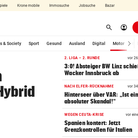
piele
Krone mobile
Immosuche
Jobsuche
Bazar
search
account_circle
Menü aufklappen
Suchen
(ausg
s & Society
Sport
Gesund
Ausland
Digital
Motor
Wir
2. LIGA – 2. RUNDE
vor 2
len
3:0! Absteiger BW Linz schie
n
Wacker Innsbruck ab
Hybrid
NACH ELFER-RÜCKNAHME
vor 3
Hinterseer über VAR: „Ist ei
absoluter Skandal!“
WEGEN CEUTA-KRISE
vor ein
Spanien kontert: Jetzt
Grenzkontrollen für Italien