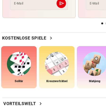
send
E-Mail
E-Mail
Abschicken
chevron_right
KOSTENLOSE SPIELE
Solitär
Kreuzworträtsel
Mahjong
chevron_right
VORTEILSWELT