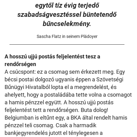
egytől tíz évig terjedő
szabadságvesztéssel büntetendő
bűncselekmény.
Sascha Flatz in seinem Plädoyer
A hosszú ujjú postás feljelentést tesz a
rendőrségen
A csúcspont: ez a csomag sem érkezett meg. Egy
bécsi postai dolgozó ugyanis éppen a Szövetségi
Bűnügyi Hivatalból lopta el a megrendelést, és
ahelyett, hogy a postaládába tette volna a csomagot
a hamis pénzzel együtt. A hosszú ujjú postás
feljelentést tett a rendőrségen. Buta dolog!
Belgiumban is eltűnt egy, a BKA által rendelt hamis
pénzzel teli csomag. Csak a harmadik
bankjegyrendelés jutott el ténylegesen a