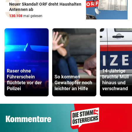
Neuer Skandal! ORF dreht Haushalten
Antennen ab
130.108
mal gelesen
Raser ohne
14-Jährige
Führerschein
So kommen
brachte Müll
flüchtete vor der
Gewaltopfer noch
hinaus und
Polizei
leichter an Hilfe
verschwand