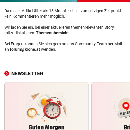
Da dieser Artikel älter als 18 Monate ist, ist zum jetzigen Zeitpunkt
kein Kommentieren mehr möglich.
Wir laden Sie ein, bei einer aktuelleren themenrelevanten Story
mitzudiskutieren:
Themenübersicht
.
Bei Fragen können Sie sich gern an das Community-Team per Mail
an
forum@krone.at
wenden.
NEWSLETTER
Guten Morgen
Br