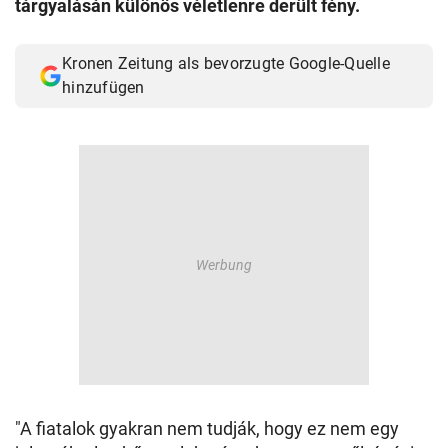
tárgyalásán különös véletlenre derült fény.
© Krone Multimedia GmbH & Co KG 2026
Muthgasse 2, 1190 Wien
Kronen Zeitung als bevorzugte Google-Quelle
hinzufügen
"A fiatalok gyakran nem tudják, hogy ez nem egy