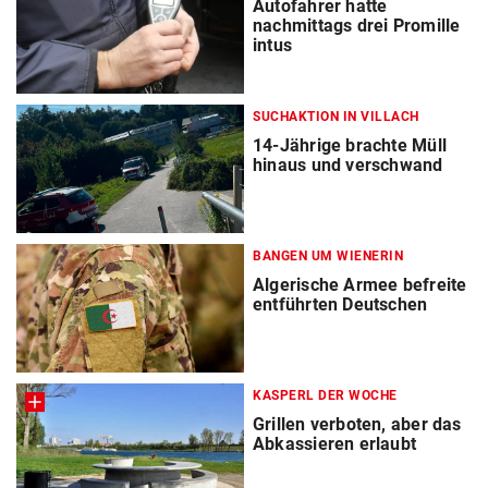
Autofahrer hatte
nachmittags drei Promille
intus
SUCHAKTION IN VILLACH
14-Jährige brachte Müll
hinaus und verschwand
BANGEN UM WIENERIN
Algerische Armee befreite
entführten Deutschen
KASPERL DER WOCHE
Grillen verboten, aber das
Abkassieren erlaubt