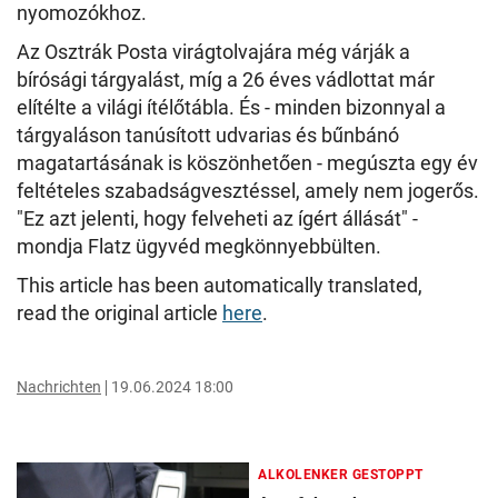
nyomozókhoz.
Az Osztrák Posta virágtolvajára még várják a
bírósági tárgyalást, míg a 26 éves vádlottat már
elítélte a világi ítélőtábla. És - minden bizonnyal a
tárgyaláson tanúsított udvarias és bűnbánó
magatartásának is köszönhetően - megúszta egy év
feltételes szabadságvesztéssel, amely nem jogerős.
"Ez azt jelenti, hogy felveheti az ígért állását" -
mondja Flatz ügyvéd megkönnyebbülten.
This article has been automatically translated,
read the original article
here
.
Nachrichten
19.06.2024 18:00
ALKOLENKER GESTOPPT