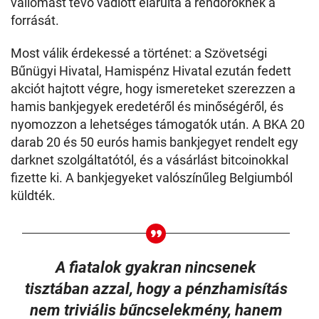
vallomást tevő vádlott elárulta a rendőröknek a
forrását.
Most válik érdekessé a történet: a Szövetségi
Bűnügyi Hivatal, Hamispénz Hivatal ezután fedett
akciót hajtott végre, hogy ismereteket szerezzen a
hamis bankjegyek eredetéről és minőségéről, és
nyomozzon a lehetséges támogatók után. A BKA 20
darab 20 és 50 eurós hamis bankjegyet rendelt egy
darknet szolgáltatótól, és a vásárlást bitcoinokkal
fizette ki. A bankjegyeket valószínűleg Belgiumból
küldték.
A fiatalok gyakran nincsenek
tisztában azzal, hogy a pénzhamisítás
nem triviális bűncselekmény, hanem