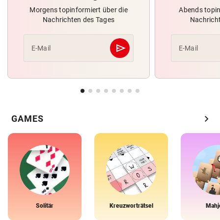
Morgens topinformiert über die
Abends topin
Nachrichten des Tages
Nachrich
send
E-Mail
E-Mail
Abschicken
chevron_right
GAMES
Solitär
Kreuzworträtsel
Mahj