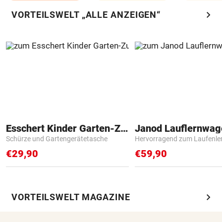
chevron_right
VORTEILSWELT „ALLE ANZEIGEN“
Esschert Kinder Garten-Zubehör
Janod Lauflernwa
Schürze und Gartengerätetasche
Hervorragend zum Laufenle
€29,90
€59,90
chevron_right
VORTEILSWELT MAGAZINE