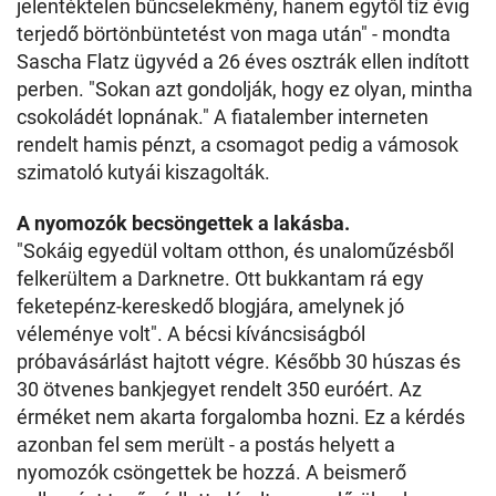
jelentéktelen bűncselekmény, hanem egytől tíz évig
terjedő börtönbüntetést von maga után" - mondta
Sascha Flatz ügyvéd a 26 éves osztrák ellen indított
perben. "Sokan azt gondolják, hogy ez olyan, mintha
csokoládét lopnának." A fiatalember interneten
rendelt hamis pénzt, a csomagot pedig a vámosok
szimatoló kutyái kiszagolták.
A nyomozók becsöngettek a lakásba.
"Sokáig egyedül voltam otthon, és unaloműzésből
felkerültem a Darknetre. Ott bukkantam rá egy
feketepénz-kereskedő blogjára, amelynek jó
véleménye volt". A bécsi kíváncsiságból
próbavásárlást hajtott végre. Később 30 húszas és
30 ötvenes bankjegyet rendelt 350 euróért. Az
érméket nem akarta forgalomba hozni. Ez a kérdés
azonban fel sem merült - a postás helyett a
nyomozók csöngettek be hozzá. A beismerő