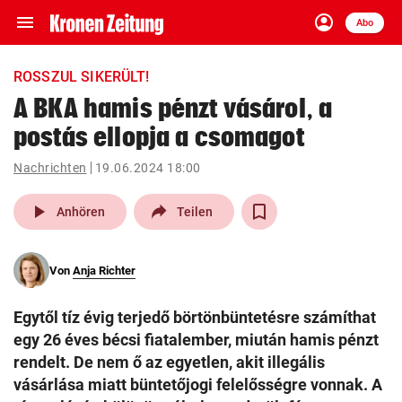
menu
account_circle
Navigation
Anmelden
Abo
close
Schließen
ein-/ausklappen
ROSSZUL SIKERÜLT!
Abonnieren
A BKA hamis pénzt vásárol, a
postás ellopja a csomagot
account_circle
arrow_right
Anmelden
Nachrichten
19.06.2024 18:00
pin_drop
arrow_right
Bundesland auswäh
Wien
play_arrow
Anhören
Teilen
bookmark
Merkliste
Von
Anja Richter
Suchbegriff
search
Egytől tíz évig terjedő börtönbüntetésre számíthat
eingeben
egy 26 éves bécsi fiatalember, miután hamis pénzt
rendelt. De nem ő az egyetlen, akit illegális
vásárlása miatt büntetőjogi felelősségre vonnak. A