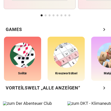
chevron_right
GAMES
Solitär
Kreuzworträtsel
Mahj
chevron_right
VORTEILSWELT „ALLE ANZEIGEN“