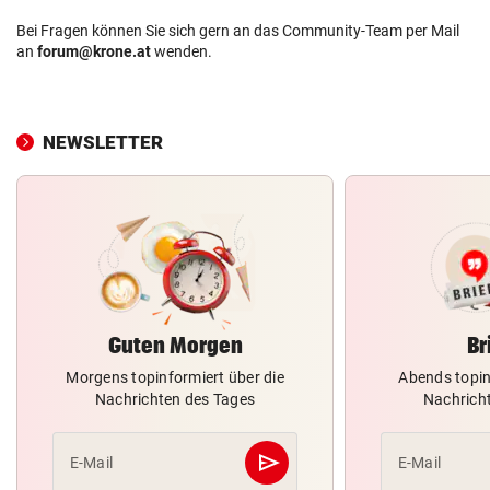
Bei Fragen können Sie sich gern an das Community-Team per Mail
an
forum@krone.at
wenden.
NEWSLETTER
Guten Morgen
Br
Morgens topinformiert über die
Abends topin
Nachrichten des Tages
Nachrich
send
E-Mail
E-Mail
Abschicken