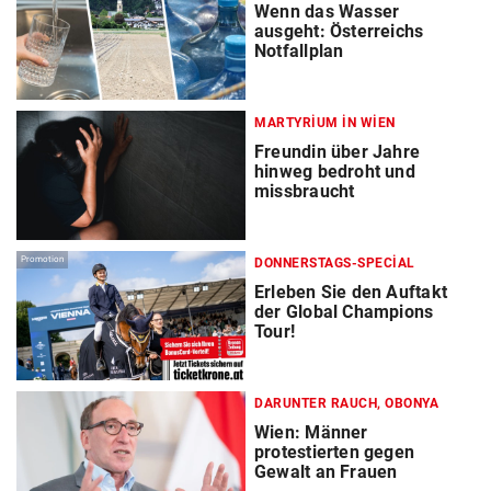
Wenn das Wasser
ausgeht: Österreichs
Notfallplan
MARTYRIUM IN WIEN
Freundin über Jahre
hinweg bedroht und
missbraucht
Promotion
DONNERSTAGS-SPECIAL
Erleben Sie den Auftakt
der Global Champions
Tour!
DARUNTER RAUCH, OBONYA
Wien: Männer
protestierten gegen
Gewalt an Frauen