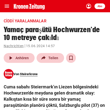
menu
account_circle
Navigation
Anmelden
Abo
close
Schließen
ein-/ausklappen
CIDDI YARALANMALAR
Abonnieren
Yamaç paraşütü Hochwurzen’de
10 metreye çakıldı
account_circle
arrow_right
Anmelden
Nachrichten
15.06.2024 14:57
pin_drop
arrow_right
Bundesland auswäh
Wien
play_arrow
Anhören
Teilen
bookmark
Merkliste
Von
Steirerkrone
Suchbegriff
search
Cuma sabahı Steiermark'ın Liezen bölgesindeki
eingeben
Hochwurzen'de meydana gelen dramatik olay:
Kalkıştan kısa bir süre sonra bir yamaç
paraşütünün planörü çöktü, Salzburglu pilot (37) on