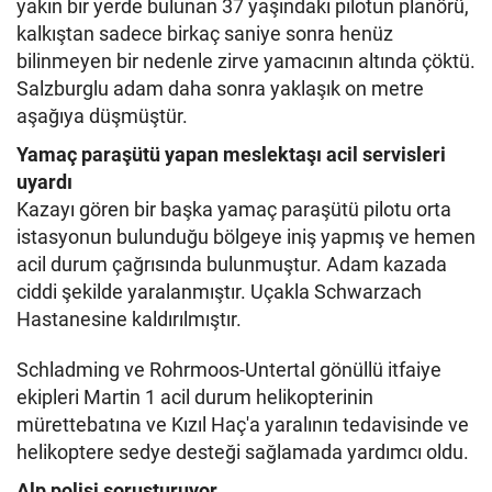
yakın bir yerde bulunan 37 yaşındaki pilotun planörü,
kalkıştan sadece birkaç saniye sonra henüz
bilinmeyen bir nedenle zirve yamacının altında çöktü.
Salzburglu adam daha sonra yaklaşık on metre
aşağıya düşmüştür.
Yamaç paraşütü yapan meslektaşı acil servisleri
uyardı
Kazayı gören bir başka yamaç paraşütü pilotu orta
istasyonun bulunduğu bölgeye iniş yapmış ve hemen
acil durum çağrısında bulunmuştur. Adam kazada
ciddi şekilde yaralanmıştır. Uçakla Schwarzach
Hastanesine kaldırılmıştır.
Schladming ve Rohrmoos-Untertal gönüllü itfaiye
ekipleri Martin 1 acil durum helikopterinin
mürettebatına ve Kızıl Haç'a yaralının tedavisinde ve
helikoptere sedye desteği sağlamada yardımcı oldu.
Alp polisi soruşturuyor