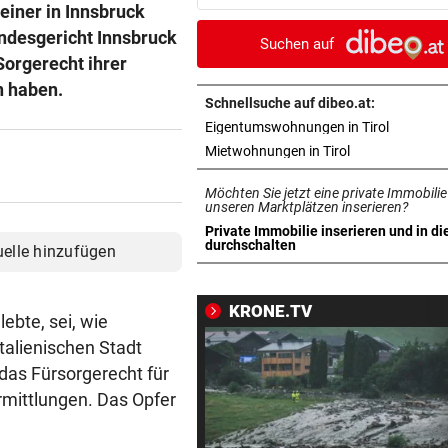
iner in Innsbruck
mit Mallet-Finger
andesgericht Innsbruck
Suchen auf
KIND UND PARTNER TOT
vor 
Sorgerecht ihrer
Traktor-Unglück: Mutter (36
n haben.
meldet sich zu Wort
Schnellsuche auf dibeo.at:
in neuem 
Eigentumswohnungen in Tirol
STRATEGIE FEHLT
vor 
in neuem Tab ö
Mietwohnungen in Tirol
Schutz vor Drohnen? Österr
Möchten Sie jetzt eine private Immobilie
hat keinen Plan
unseren Marktplätzen inserieren?
Private Immobilie inserieren und in di
LÄNDLE-KICKER SIEGEN
vor 
in neuem Tab öffnen
durchschalten
uelle hinzufügen
3:1 nach 0:1! Altach dreht De
gegen WSG Tirol
KRONE.TV
lebte, sei, wie
KRITIK AUS POLITIK
vor 
talienischen Stadt
Theater stellt Planschbecke
das Fürsorgerecht für
300.000 Euro auf
rmittlungen. Das Opfer
NACH WIEN AUF MYKONOS
vor 