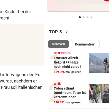
Wieder Muren nach Unwette
Dramatik im Valser Tal
e Kinder bei der
recht.
IN GREENSBORO
vor 
Straka verpasst bei PGA-Tur
chevron_right
den Cut vorzeitig
TOP 3
SCHRIEB WM-GESCHICHTE
vor 
(ausgewählt)
Gelesen
Kommentiert
Bayern kassiert Millionen – 
Transfer-Clou
ÖSTERREICH
Erneuter Allzeit-
Rekord ++ Hitze
AUFREGUNG IM NETZ
vor 
noch nicht vorbei
Spider-Man im BMW-Cockpit
159.826
mal gelesen
 Lieferwagens des Ex-
Anwalt auf den Plan
d wurde, nachdem er
WIEN
Frau soll italienischen
Cobra stürmt
Dorotheum, Täter ist
verschwunden
140.931
mal gelesen