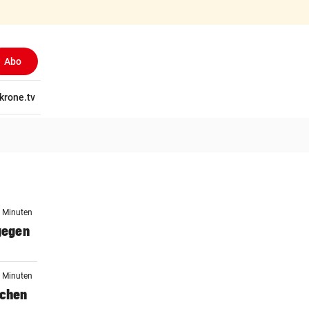
Abo
tschaft
krone.tv
Wissen
Gericht
Kolumnen
Freizeit
Reise
Ti
5 Minuten
 gegen
9 Minuten
schen