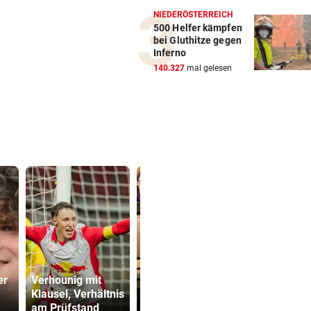
NIEDERÖSTERREICH
500 Helfer kämpfen
bei Gluthitze gegen
Inferno
140.327
mal gelesen
Stiefvater wegen
er
Verhounig mit
Gewalt an
Sager wirkt
Klausel, Verhältnis
Ziehtochter vor
Mütter-Auf
am Prüfstand
Gericht
gegen Kanz