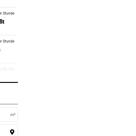
er Stunde
ßt
er Stunde
n
er Stunde
er Stunde
n
m²
er Stunde
Fans