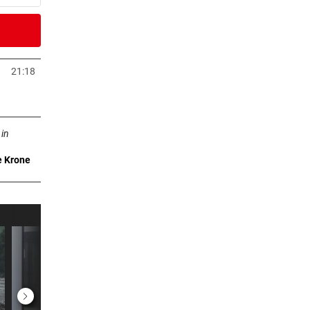
2 Stunden
)
21:18
Tab öffnen
2 Stunden
ffnen
eich
 in
e Krone
2 Stunden
rby
2 Stunden
n um
3 Stunden