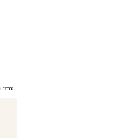
LETTER
Stars & Society News