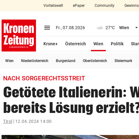
Vorteilswelt
ePaper
Community
Gewinns
close
Schließen
menu
Menü aufklappen
Fr., 07.08.2026
27°C
Wien
Abonnieren
(ausgewählt)
Krone+
Österreich
Wien
Politik
Star
account_circle
arrow_right
Anmelden
Wien
Niederösterreich
Burgenland
Oberösterreich
Steiermark
pin_drop
arrow_right
Bundesland auswäh
Wien
NACH SORGERECHTSSTREIT
bookmark
Merkliste
Getötete Italienerin: 
bereits Lösung erzielt
Suchbegriff
search
eingeben
Tirol
12.06.2024 14:00