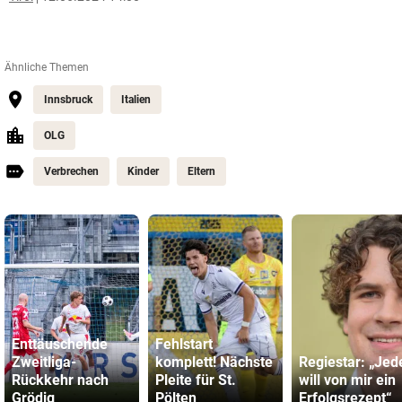
Ähnliche Themen
Innsbruck
Italien
OLG
Verbrechen
Kinder
Eltern
Enttäuschende
Fehlstart
Zweitliga-
komplett! Nächste
Regiestar: „Jed
Rückkehr nach
Pleite für St.
will von mir ein
Grödig
Pölten
Erfolgsrezept“