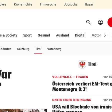
piele
Krone mobile
Immosuche
Jobsuche
Bazar
search
account_circle
Menü aufklappen
Suchen
s & Society
Sport
Gesund
Ausland
Digital
Motor
Wir
(ausgewählt)
Kärnten
Salzburg
Tirol
Vorarlberg
len
Tirol
War
VOLLEYBALL – FRAUEN
vor 1
?
Österreich verliert EM-Test
Montenegro 0:3!
UNTER EINER BEDINGUNG
vor 1
USA will Blockade von irani