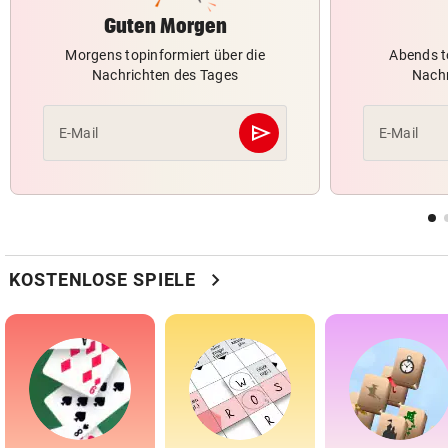
Guten Morgen
Morgens topinformiert über die
Abends t
Nachrichten des Tages
Nachr
send
E-Mail
E-Mail
Abschicken
chevron_right
KOSTENLOSE SPIELE