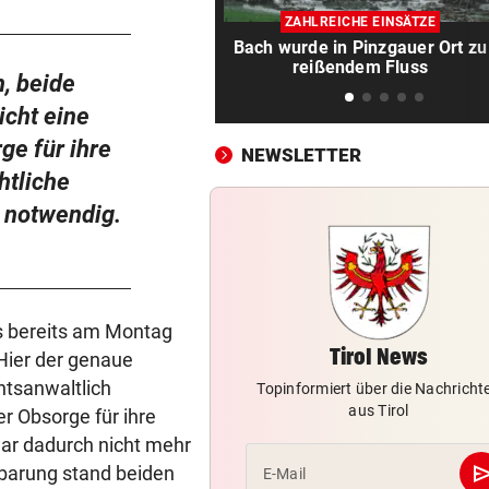
Luxus am Meer! Sabalenka
ZAHLREICHE EINSÄTZE
gewährt private Einblicke
Bach wurde in Pinzgauer Ort zu
reißendem Fluss
„IHR SEID DER HAMMER!“
vor 
, beide
Feuerwehr befreite Kalb aus
icht eine
misslicher Lage
e für ihre
NEWSLETTER
FUSSBALL-FANS FEIERN
vor 
htliche
Hochgefühle dank Comebac
 notwendig.
eines Kult-Sponsors
LIEFERING VERLIERT
vor 
Enttäuschende Zweitliga-
Rückkehr nach Grödig
es bereits am Montag
Tirol News
Hier der genaue
2. LIGA – 2. RUNDE
vor 
htsanwaltlich
Topinformiert über die Nachricht
Fehlstart komplett! Nächste 
aus Tirol
r Obsorge für ihre
für St. Pölten
war dadurch nicht mehr
se
nbarung stand beiden
E-Mail
WANDERER AUSGEFLOGEN
vor 