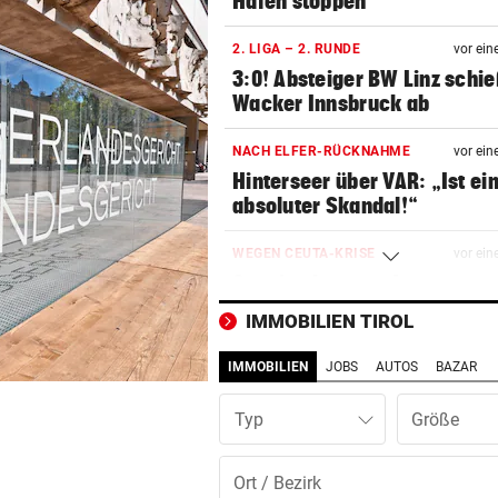
Häfen stoppen
2. LIGA – 2. RUNDE
vor ein
3:0! Absteiger BW Linz schie
Wacker Innsbruck ab
NACH ELFER-RÜCKNAHME
vor ein
Hinterseer über VAR: „Ist ei
absoluter Skandal!“
WEGEN CEUTA-KRISE
vor ein
Spanien kontert: Jetzt
Grenzkontrollen für Italien
IMMOBILIEN TIROL
SONNTAG NOCH IM KASTEN
vor ein
IMMOBILIEN
JOBS
AUTOS
BAZAR
Klubs aus Holland und Italie
locken WAC-Goalie
Typ
BEI BARESI-ABSCHIED
vor ein
Brasilien-Legende schockt 