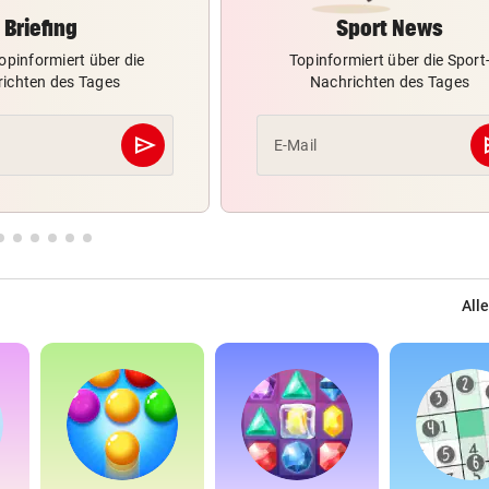
Briefing
Sport News
opinformiert über die
Topinformiert über die Sport
ichten des Tages
Nachrichten des Tages
send
s
E-Mail
Abschicken
Alle