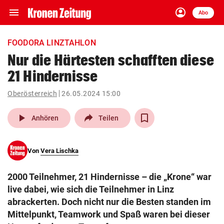
menu
account_circle
Navigation
Anmelden
Abo
close
Schließen
ein-/ausklappen
FOODORA LINZTAHLON
Abonnieren
Nur die Härtesten schafften diese
21 Hindernisse
account_circle
arrow_right
Anmelden
Oberösterreich
26.05.2024 15:00
pin_drop
arrow_right
Bundesland auswäh
Wien
play_arrow
Anhören
Teilen
bookmark
Merkliste
Von
Vera Lischka
Suchbegriff
search
2000 Teilnehmer, 21 Hindernisse – die „Krone“ war
eingeben
live dabei, wie sich die Teilnehmer in Linz
abrackerten. Doch nicht nur die Besten standen im
Mittelpunkt, Teamwork und Spaß waren bei dieser