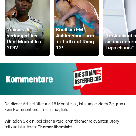
Vinicius Jr.
Knoll bei EM
verlängert bei
Achter vom Turm
„Im Ausland r
Real Madrid bis
++ Lotfi auf Rang
sie uns den r
2032
12!
Teppich aus“
Da dieser Artikel älter als 18 Monate ist, ist zum jetzigen Zeitpunkt
kein Kommentieren mehr möglich.
Wir laden Sie ein, bei einer aktuelleren themenrelevanten Story
mitzudiskutieren:
Themenübersicht
.