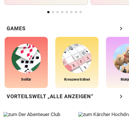
chevron_right
GAMES
Solitär
Kreuzworträtsel
Mahj
chevron_right
VORTEILSWELT „ALLE ANZEIGEN“