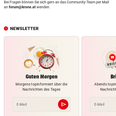
Bei Fragen können Sie sich gern an das Community-Team per Mail
an
forum@krone.at
wenden.
NEWSLETTER
Guten Morgen
Br
Morgens topinformiert über die
Abends topin
Nachrichten des Tages
Nachrich
send
E-Mail
E-Mail
Abschicken