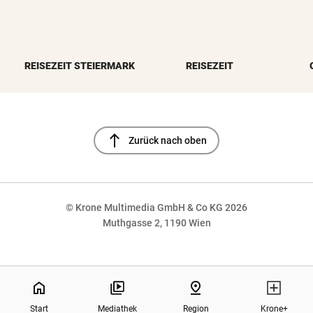
REISEZEIT STEIERMARK
REISEZEIT
north
Zurück nach oben
© Krone Multimedia GmbH & Co KG 2026
Muthgasse 2, 1190 Wien
NaN%
home
pin_drop
Start
Mediathek
Region
Krone+