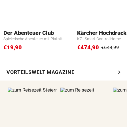
Der Abenteuer Club
Kärcher Hochdruck
Spielerische Abenteuer mit Piatnik
K7 - Smart Control Home
€19,90
€474,90
€644,99
chevron_right
VORTEILSWELT MAGAZINE