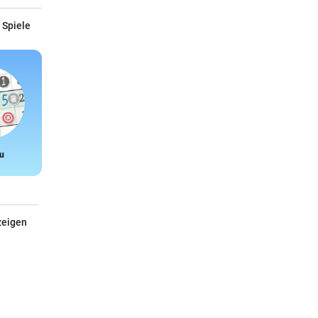
 Spiele
u
Snake
zeigen