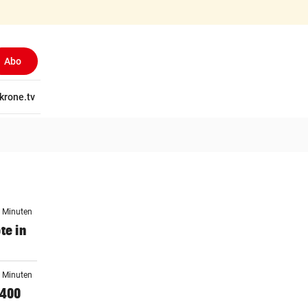
Abo
tschaft
krone.tv
Wissen
Gericht
Kolumnen
Freizeit
Reise
Ti
0 Minuten
te in
4 Minuten
 400