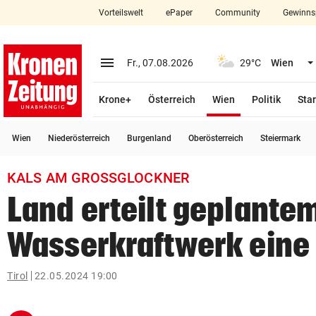
Vorteilswelt
ePaper
Community
Gewinns
close
Schließen
menu
Menü aufklappen
Fr., 07.08.2026
29°C
Wien
Abonnieren
(ausgewählt)
Krone+
Österreich
Wien
Politik
Star
account_circle
arrow_right
Anmelden
Wien
Niederösterreich
Burgenland
Oberösterreich
Steiermark
pin_drop
arrow_right
Bundesland auswäh
Wien
KALS AM GROSSGLOCKNER
bookmark
Merkliste
Land erteilt geplante
Wasserkraftwerk eine
Suchbegriff
search
eingeben
Tirol
22.05.2024 19:00