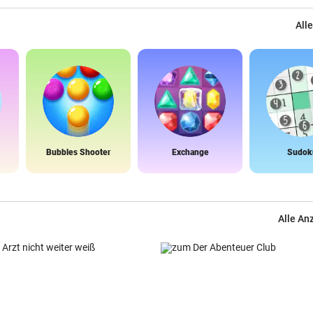
Alle
Bubbles Shooter
Exchange
Sudok
Alle An