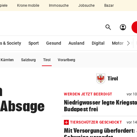
piele
Krone mobile
Immosuche
Jobsuche
Bazar
search
account_circle
Menü aufklappen
Suchen
s & Society
Sport
Gesund
Ausland
Digital
Motor
Wir
(ausgewählt)
Kärnten
Salzburg
Tirol
Vorarlberg
len
Tirol
m
WERDEN JETZT BEERDIGT
vor 1
 Absage
Niedrigwasser legte Kriegsto
Budapest frei
TIERSCHÜTZER GESCHOCKT
vor 1
Mit Versorgung überfordert: