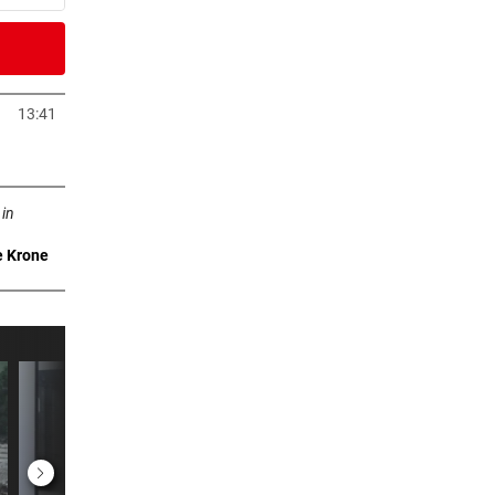
er Stunde
sten
13:41
Tab öffnen
er Stunde
ffnen
iert
 in
e Krone
er Stunde
Die
er Stunde
2 Stunden