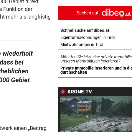
00 Gebiet direkt
Drogenring aufgeflogen
e Funktion der
Suchen auf
t mehr als langfristig
SEIT ANFANG 2023
vor ein
Lebensmittelpreise auf höch
Stand geklettert
Schnellsuche auf dibeo.at:
in neuem 
Eigentumswohnungen in Tirol
AUSSAGE ÜBER KINDER
vor ein
in neuem Tab ö
Mietwohnungen in Tirol
Steirische ÖVP-Chefin kritis
 wiederholt
Möchten Sie jetzt eine private Immobilie
den Bundeskanzler
 dass bei
unseren Marktplätzen inserieren?
Private Immobilie inserieren und in di
rheblichen
„WERMUTSTROPFEN“
vor ein
in neuem Tab öffnen
durchschalten
Verletzter Salzburg-Kicker: 
000 Gebiet
Diagnose ist da!
KRONE.TV
SPRICHT ÜBER FAMILIE
vor ein
Royale Ehekrise? Das sagt
Ehemann von Beatrice
„MONSTER-EINSATZ“
vor 
twerk einen „Beitrag