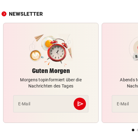
NEWSLETTER
Guten Morgen
Morgens topinformiert über die
Abends t
Nachrichten des Tages
Nachr
send
E-Mail
E-Mail
Abschicken