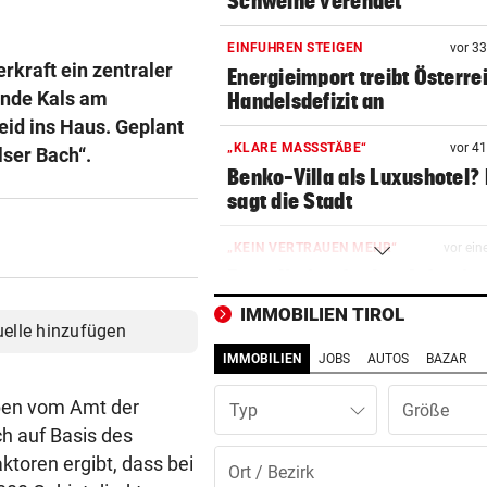
Schweine verendet
EINFUHREN STEIGEN
vor 3
rkraft ein zentraler
Energieimport treibt Österre
inde Kals am
Handelsdefizit an
eid ins Haus. Geplant
„KLARE MASSSTÄBE“
vor 4
ser Bach“.
Benko-Villa als Luxushotel?
sagt die Stadt
„KEIN VERTRAUEN MEHR“
vor ein
Erste Nation fordert Infantin
Rücktritt auf
IMMOBILIEN TIROL
uelle hinzufügen
EMOTIONALE BEDEUTUNG
vor ein
IMMOBILIEN
JOBS
AUTOS
BAZAR
Corinna & Danilo ließen sich
Partnertattoo stechen
iben vom Amt der
Typ
ch auf Basis des
SCHLAG GEGEN DEALER
vor ein
ktoren ergibt, dass bei
14 Festnahmen: Steirischer