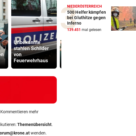
NIEDERÖSTERREICH
500 Helfer kämpfen
bei Gluthitze gegen
Inferno
139.451
mal gelesen
Unbekannte
stahlen Schilder
Thiem überrascht
Kinderverbo
en
von
ÖFB-Legionäre im
Studio: Vie
Feuerwehrhaus
Trainingslager
für Betreib
ein Kommentieren mehr
skutieren:
Themenübersicht
.
forum@krone.at
wenden.