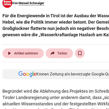
Von
Manuel Schwaiger
© Krone Multimedia GmbH & Co KG 2026
Muthgasse 2, 1190 Wien
Für die Energiewende in Tirol ist der Ausbau der Wasse
Hebel, wie die Politik immer wieder betont. Der Geme
Großglockner flatterte nun jedoch ein negativer Besch
gewesen wäre die „Wasserkraftanlage Haslach am Kal
play_arrow
Artikel anhören
Teilen
Kronen Zeitung als bevorzugte Google-Q
Begründet wird die Ablehnung des Projektes im Schre
Tiroler Landesregierung unter anderem damit, dass „si
aktuellen Wissensstandes und der festgestellten Wirkfa