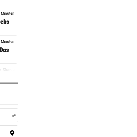
3 Minuten
ichs
1 Minuten
 Das
er Stunde
o zum
er Stunde
m²
er Stunde