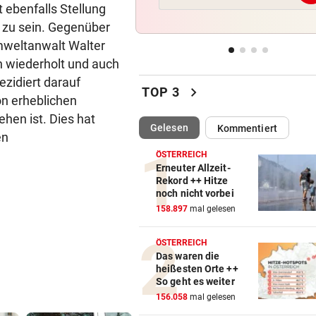
 ebenfalls Stellung
Der nächste Badesee muss j
geschlossen werden
t zu sein. Gegenüber
umweltanwalt Walter
SCHWIMM-EM IN PARIS
vor 
n wiederholt und auch
Halbfinal-Aus für Luca Karl 
zidiert darauf
chevron_right
K.o.-Sprintbewerb
TOP 3
n erheblichen
hen ist. Dies hat
„KANN DAS JEMAND ...“
vor 
(ausgewählt)
Gelesen
Kommentiert
en
Insta-Video von Ski-Idol läs
Braathen ausflippen
ÖSTERREICH
Erneuter Allzeit-
Rekord ++ Hitze
NA MAHLZEIT!
vor 
noch nicht vorbei
Nordkorea empfiehlt Hundef
158.897
mal gelesen
gegen die Hitze
ÖSTERREICH
Das waren die
heißesten Orte ++
So geht es weiter
156.058
mal gelesen