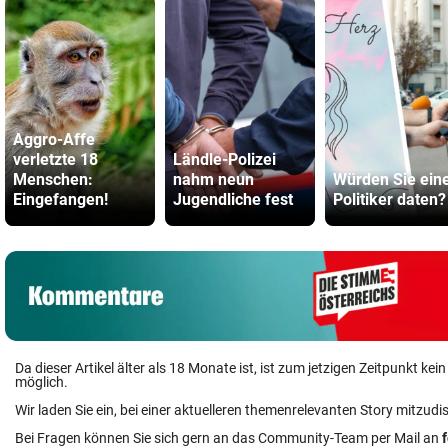
Aggro-Affe
verletzte 18
Ländle-Polizei
Menschen:
nahm neun
Würden Sie ein
Eingefangen!
Jugendliche fest
Politiker daten?
Da dieser Artikel älter als 18 Monate ist, ist zum jetzigen Zeitpunkt k
möglich.
Wir laden Sie ein, bei einer aktuelleren themenrelevanten Story mitzudi
Bei Fragen können Sie sich gern an das Community-Team per Mail an