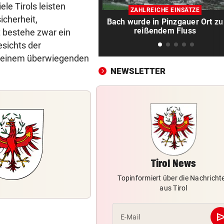
Feuerwehr jagte „Vogelspin
ele Tirols leisten
ZAHLREICHE EINSÄTZE
am Spielplatz
icherheit,
Bach wurde in Pinzgauer Ort zu
reißendem Fluss
t bestehe zwar ein
PSG WARTET SCHON
vor 
esichts der
WM-Held zeigt Sixpack – ver
n einem überwiegenden
er Barcelona?
NEWSLETTER
AUCH GROSSELTERN TOT
vor 
Thailand: Teenager richtete
Blutbad in Schule an
DAS SAGEN DIE LESER
vor 
Stocker-Sager: „Fettnäpfch
sondergleichen!“
Tirol News
„IST NICHT SICHER“
vor 
Topinformiert über die Nachricht
Kinderverbot in Studio: Viel 
aus Tirol
für Betreiberin
se
E-Mail
ERHÖHTE WERTE:
vor 