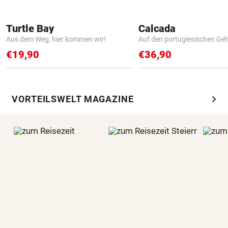
Turtle Bay
Calcada
Aus dem Weg, hier kommen wir!
Auf den portugiesischen G
€19,90
€36,90
chevron_right
VORTEILSWELT MAGAZINE