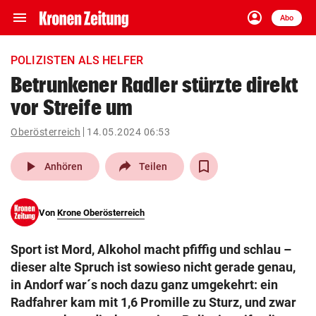
menu
account_circle
Navigation
Anmelden
Abo
close
Schließen
ein-/ausklappen
POLIZISTEN ALS HELFER
Abonnieren
Betrunkener Radler stürzte direkt
vor Streife um
account_circle
arrow_right
Anmelden
Oberösterreich
14.05.2024 06:53
pin_drop
arrow_right
Bundesland auswäh
Wien
play_arrow
Anhören
Teilen
bookmark
Merkliste
Von
Krone Oberösterreich
Suchbegriff
search
Sport ist Mord, Alkohol macht pfiffig und schlau –
eingeben
dieser alte Spruch ist sowieso nicht gerade genau,
in Andorf war´s noch dazu ganz umgekehrt: ein
Radfahrer kam mit 1,6 Promille zu Sturz, und zwar