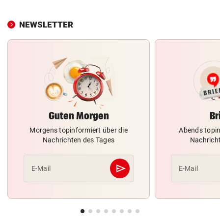
NEWSLETTER
Guten Morgen
Br
Morgens topinformiert über die
Abends topin
Nachrichten des Tages
Nachrich
send
E-Mail
E-Mail
Abschicken