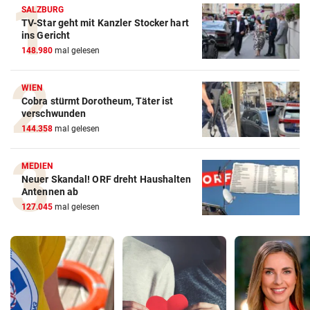
SALZBURG
TV-Star geht mit Kanzler Stocker hart
ins Gericht
148.980
mal gelesen
WIEN
Cobra stürmt Dorotheum, Täter ist
verschwunden
144.358
mal gelesen
MEDIEN
Neuer Skandal! ORF dreht Haushalten
Antennen ab
127.045
mal gelesen