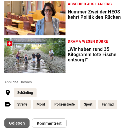
ABSCHIED AUS LANDTAG
Nummer Zwei der NEOS
kehrt Politik den Rücken
DRAMA WEGEN DÜRRE
„Wir haben rund 35
Kilogramm tote Fische
entsorgt“
Ähnliche Themen
Schärding
Streife
Mord
Polizeistreife
Sport
Fahrrad
(ausgewählt)
Gelesen
Kommentiert