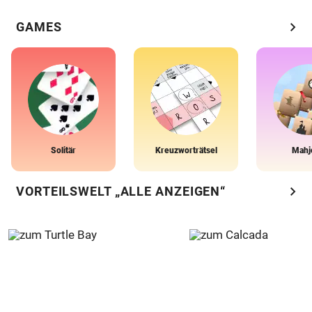
chevron_right
GAMES
Solitär
Kreuzworträtsel
Mahj
chevron_right
VORTEILSWELT „ALLE ANZEIGEN“