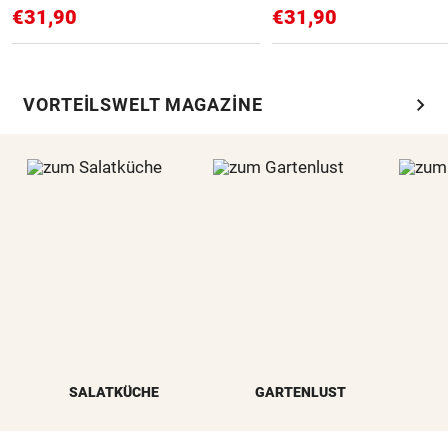
€31,90
€31,90
chevron_right
VORTEILSWELT MAGAZINE
SALATKÜCHE
GARTENLUST