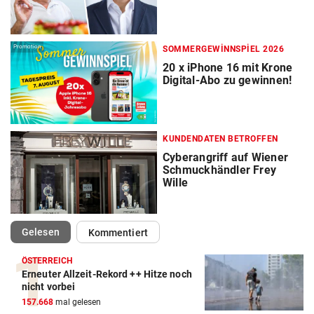
Promotion
SOMMERGEWINNSPIEL 2026
20 x iPhone 16 mit Krone
Digital-Abo zu gewinnen!
KUNDENDATEN BETROFFEN
Cyberangriff auf Wiener
Schmuckhändler Frey
Wille
(ausgewählt)
Gelesen
Kommentiert
ÖSTERREICH
Erneuter Allzeit-Rekord ++ Hitze noch
nicht vorbei
157.668
mal gelesen