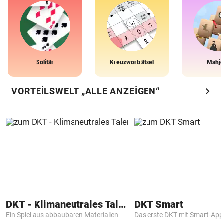
Solitär
Kreuzworträtsel
Mahj
chevron_right
VORTEILSWELT „ALLE ANZEIGEN“
DKT - Klimaneutrales Talent
DKT Smart
Ein Spiel aus abbaubaren Materialien
Das erste DKT mit Smart-Ap