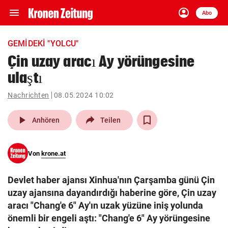
menu
account_circle
Navigation
Anmelden
Abo
close
Schließen
ein-/ausklappen
GEMIDEKI "YOLCU"
Abonnieren
Çin uzay aracı Ay yörüngesine
ulaştı
account_circle
arrow_right
Anmelden
Nachrichten
08.05.2024 10:02
pin_drop
arrow_right
Bundesland auswäh
Wien
play_arrow
Anhören
Teilen
bookmark
Merkliste
Von
krone.at
Suchbegriff
search
Devlet haber ajansı Xinhua'nın Çarşamba günü Çin
eingeben
uzay ajansına dayandırdığı haberine göre, Çin uzay
aracı "Chang'e 6" Ay'ın uzak yüzüne iniş yolunda
önemli bir engeli aştı: "Chang'e 6" Ay yörüngesine