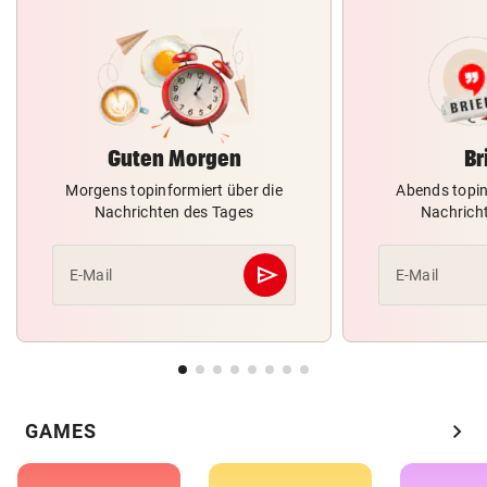
Guten Morgen
Br
Morgens topinformiert über die
Abends topin
Nachrichten des Tages
Nachrich
send
E-Mail
E-Mail
Abschicken
chevron_right
GAMES