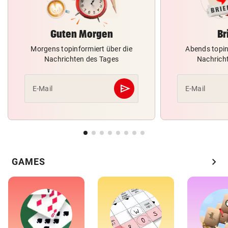
Guten Morgen
Br
Morgens topinformiert über die
Abends topin
Nachrichten des Tages
Nachrich
send
E-Mail
E-Mail
Abschicken
chevron_right
GAMES