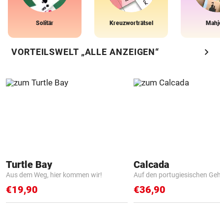
Solitär
Kreuzworträtsel
Mahj
chevron_right
VORTEILSWELT „ALLE ANZEIGEN“
Turtle Bay
Calcada
Aus dem Weg, hier kommen wir!
Auf den portugiesischen G
€19,90
€36,90