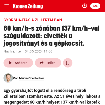
menu
account_circle
Navigation
Anmelden
Abo
close
Schließen
ein-/ausklappen
GYORSHAJTÁS A ZILLERTALBAN
Abonnieren
60 km/h-s zónában 137 km/h-val
száguldozott: elvették a
account_circle
arrow_right
Anmelden
jogosítványt és a gépkocsit.
pin_drop
arrow_right
Bundesland auswäh
Wien
Nachrichten
04.05.2024 11:00
play_arrow
bookmark
Anhören
Teilen
Merkliste
Von
Martin Oberbichler
Suchbegriff
search
eingeben
Egy gyorshajtót fogott el a rendőrség a tiroli
Zillertalban szombat este. Az 51 éves helyi lakost a
megengedett 60 km/h helyett 137 km/h-val kapták