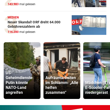
143.983
mal gelesen
MEDIEN
Neuer Skandal! ORF dreht 64.000
Gebührenzahlern ab
116.280
mal gelesen
US-
Geheimdienste:
Aufräumarbeiten
Putin könnte
im Schlamm: „Alle
Mädchen (8) 
NATO-Land
helfen
E-Scooter-Fa
angreifen
zusammen“
niedergerast