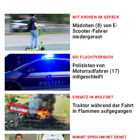
MIT DROGEN IM GEPÄCK
Mädchen (8) von E-
Scooter-Fahrer
niedergerast
BEI FLUCHTVERSUCH
Polizisten von
Motorradfahrer (17)
mitgeschleift
EINSATZ IN WOLFURT
Traktor während der Fahrt
in Flammen aufgegangen
NIMMT SPRICHWORT ERNST