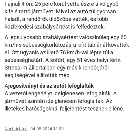
hajnali 4 óra 25 perc körül vette észre a völgyből
kifelé tartó járművet. Mivel az autó túl gyorsan
haladt, a rendőrök üldözőbe vették, és több
közlekedési szabálysértést is felfedeztek.
A legsúlyosabb szabálysértést valószínűleg egy 60
km/h-s sebességkorlátozásra kiírt táblánál követték
el. Ott ugyanis az illető 76 km/h-val lépte túl a
sebességhatárt. A sofőrt, egy 51 éves helyi férfit
Strass im Zillertalban egy másik rendőrjárőr
segítségével állították meg.
A
jogosítványt és az autót lefoglalták
A vezetői engedélyt ideiglenesen lefoglalták. A
járművét szintén ideiglenesen lefoglalták. Az
illetékes hatóságoknál feljelentést tesznek ellene.
Nachrichten
04.05.2024 11:00