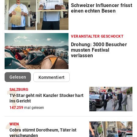
Schweizer Influencer frisst
einen echten Besen
VERANSTALTER GESCHOCKT
Drohung: 3000 Besucher
mussten Festival
verlassen
(ausgewählt)
Gelesen
Kommentiert
SALZBURG
TV-Star geht mit Kanzler Stocker hart
ins Gericht
147.259
mal gelesen
WIEN
Cobra stürmt Dorotheum, Täter ist
verschwunden