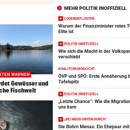
CONFERENCE LEAGUE
MEHR POLITIK INOFFIZIELL
LIVE ab 18 Uhr: Rapid muss
auswärts bei Paide ran
LOGENGEFLÜSTER
Warum der Finanzminister rotes T
Elite ist
CONFERENCE LEAGUE
LIVE ab 19.30 Uhr: Beitar
POLITIK INOFFIZIELL
Jerusalem gegen Austria!
Wie sich die Macht in der Volkspar
verschiebt
EUROPA-LEAGUE-TICKER
LIVE ab 19 Uhr: Red Bull Sal
KOALITION MÖGLICH?
gegen FC Pafos!
RTEN WARNEN
ÖVP und SPÖ: Erste Annäherung b
Tafelspitz
hrdet Gewässer und
DAS SAGT STURM-COACH
geste
che Fischwelt
Charakterprobe! „Das sprich
POLITIK INOFFIZIELL
die Mannschaft“
„Letzte Chance“: Wie die Migratio
uns kam
TRUMP BESCHIMPFT IHN
geste
Israelkritischer Demokrat
„BEI NGOS UNTEN DURCH“
triumphiert bei Vorwahl
Die Bohrn Menas: Ein Ehepaar mit