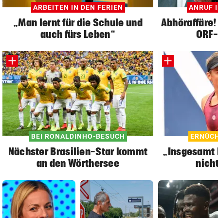
ARBEITEN IN DEN FERIEN
ANRUF 
„Man lernt für die Schule und
Abhöraffäre!
auch fürs Leben“
ORF-
BEI RONALDINHO-BESUCH
ERNÜCH
Nächster Brasilien-Star kommt
„Insgesamt b
an den Wörthersee
nich