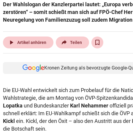
Der Wahlslogan der Kanzlerpartei lautet: „Europa verb
© Krone Multimedia GmbH & Co KG 2026
zerstören“ – somit schießt man sich auf FPÖ-Chef Herb
Muthgasse 2, 1190 Wien
Neuregelung von Familienzuzug soll zudem Migration 
play_arrow
Artikel anhören
Teilen
Kronen Zeitung als bevorzugte Google-Q
Die EU-Wahl entwickelt sich zum Probelauf für die Nati
Wahlstrategie, die am Montag von ÖVP-Spitzenkandid
Lopatka
und Bundeskanzler
Karl Nehammer
offiziell p
schnell erklärt: Im EU-Wahlkampf schießt sich die ÖVP
Kickl
ein. Kickl, der den Öxit – also den Austritt aus der 
die Botschaft sein.