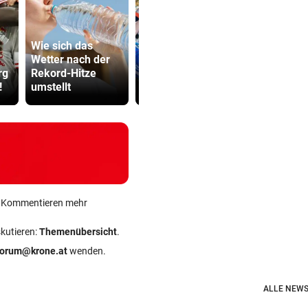
Wie sich das
Rekordhitze: So
Abhöraffär
Wetter nach der
oft rückten
Ermittlung
rg
Rekord-Hitze
Rettungskräfte
gegen ORF
!
umstellt
aus
Stiftungsra
ein Kommentieren mehr
skutieren:
Themenübersicht
.
forum@krone.at
wenden.
ALLE NEWS