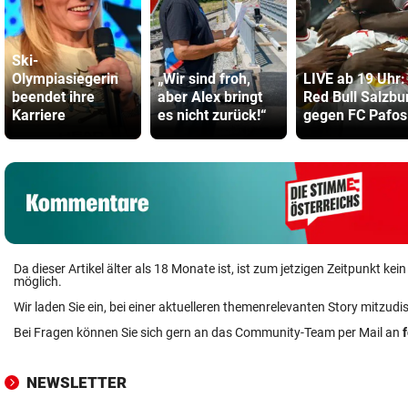
Ski-
Olympiasiegerin
„Wir sind froh,
LIVE ab 19 Uhr:
beendet ihre
aber Alex bringt
Red Bull Salzbu
Karriere
es nicht zurück!“
gegen FC Pafos
Da dieser Artikel älter als 18 Monate ist, ist zum jetzigen Zeitpunkt k
möglich.
Wir laden Sie ein, bei einer aktuelleren themenrelevanten Story mitzudi
Bei Fragen können Sie sich gern an das Community-Team per Mail an
NEWSLETTER