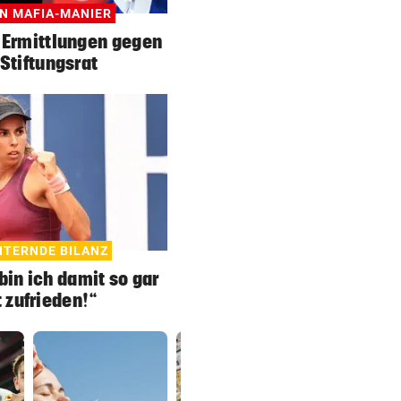
IN MAFIA-MANIER
 Ermittlungen gegen
Stiftungsrat
TERNDE BILANZ
in ich damit so gar
t zufrieden!“