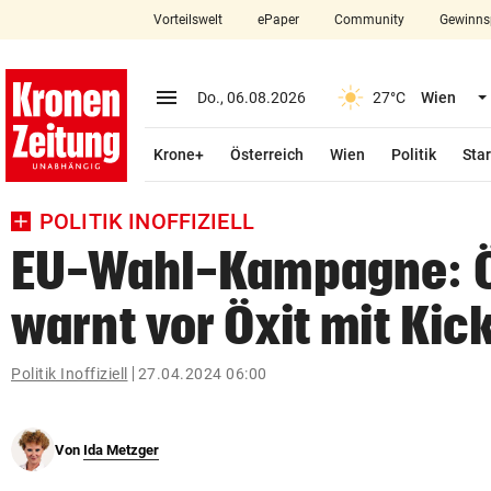
Vorteilswelt
ePaper
Community
Gewinns
close
Schließen
menu
Menü aufklappen
Do., 06.08.2026
27°C
Wien
Abonnieren
Krone+
Österreich
Wien
Politik
Star
account_circle
arrow_right
Anmelden
POLITIK INOFFIZIELL
pin_drop
arrow_right
Bundesland auswäh
Wien
EU-Wahl-Kampagne: 
bookmark
Merkliste
warnt vor Öxit mit Kick
Suchbegriff
Politik Inoffiziell
27.04.2024 06:00
search
eingeben
Von
Ida Metzger