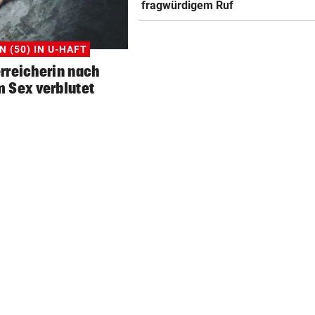
fragwürdigem Ruf
WIEDERHOLUNGSTÄTER
geste
Nach Eklat: Sperre gegen S
 (50) IN U-HAFT
Eto‘o aufgehoben
rreicherin nach
m Sex verblutet
REGEN IM ANMARSCH
geste
Wie sich das Wetter nach de
Rekord-Hitze umstellt