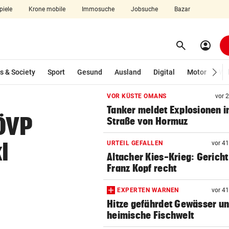
piele
Krone mobile
Immosuche
Jobsuche
Bazar
search
account_circle
Menü aufklappen
Suchen
s & Society
Sport
Gesund
Ausland
Digital
Motor
Wir
VOR KÜSTE OMANS
vor 
len
Tanker meldet Explosionen i
ÖVP
Straße von Hormuz
l
URTEIL GEFALLEN
vor 4
Altacher Kies-Krieg: Gericht
Franz Kopf recht
EXPERTEN WARNEN
vor 4
Hitze gefährdet Gewässer u
heimische Fischwelt