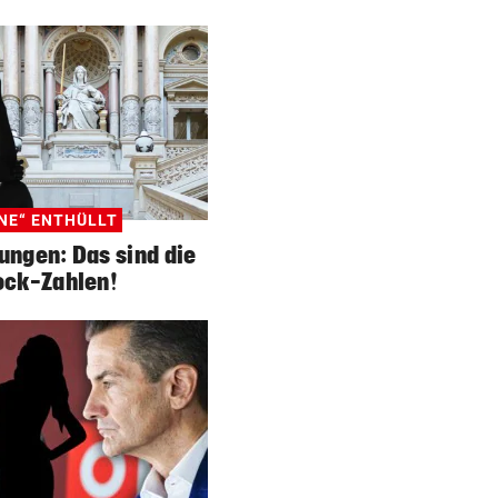
NE“ ENTHÜLLT
ungen: Das sind die
ock-Zahlen!