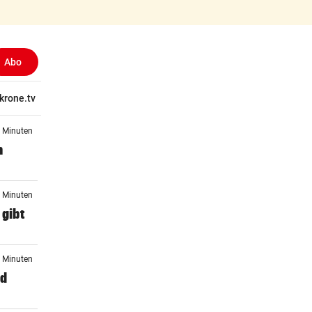
Abo
tschaft
krone.tv
Wissen
Gericht
Kolumnen
Freizeit
Reise
Ti
2 Minuten
n
1 Minuten
 gibt
1 Minuten
nd