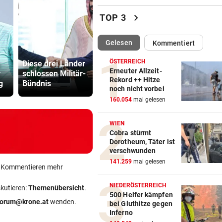
Luxus am Meer! Sabalenka
chevron_right
TOP 3
gewährt private Einblicke
(ausgewählt)
Gelesen
Kommentiert
„IHR SEID DER HAMMER!“
vor 
Feuerwehr befreite Kalb aus
ÖSTERREICH
Diese drei Länder
Feuerwehr
Sager wirkt
misslicher Lage
Erneuter Allzeit-
r
schlossen Militär-
befreite Kalb aus
Mütter-Auf
Rekord ++ Hitze
g
Bündnis
misslicher Lage
gegen Kanz
noch nicht vorbei
FUSSBALL-FANS FEIERN
vor 
160.054
mal gelesen
Hochgefühle dank Comebac
eines Kult-Sponsors
WIEN
Cobra stürmt
LIEFERING VERLIERT
vor 
Dorotheum, Täter ist
Enttäuschende Zweitliga-
verschwunden
Rückkehr nach Grödig
141.259
mal gelesen
ein Kommentieren mehr
2. LIGA – 2. RUNDE
vor 
NIEDERÖSTERREICH
skutieren:
Themenübersicht
.
Fehlstart komplett! Nächste 
500 Helfer kämpfen
forum@krone.at
wenden.
bei Gluthitze gegen
für St. Pölten
Inferno