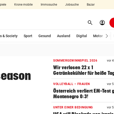
piele
Krone mobile
Immosuche
Jobsuche
Bazar
search
account_circle
Menü aufklappen
Suchen
s & Society
Sport
Gesund
Ausland
Digital
Motor
Wir
len
SOMMERGEWINNSPIEL 2026
vor 
Wir verlosen 22 x 1
 season
Getränkekühler für heiße Ta
VOLLEYBALL – FRAUEN
vor 
Österreich verliert EM-Test
Montenegro 0:3!
UNTER EINER BEDINGUNG
vor 