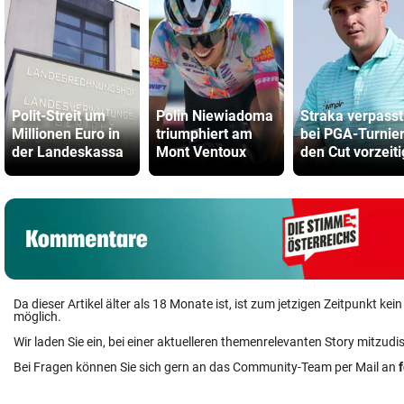
Polit-Streit um
Polin Niewiadoma
Straka verpasst
Millionen Euro in
triumphiert am
bei PGA-Turnie
der Landeskassa
Mont Ventoux
den Cut vorzeiti
Da dieser Artikel älter als 18 Monate ist, ist zum jetzigen Zeitpunkt k
möglich.
Wir laden Sie ein, bei einer aktuelleren themenrelevanten Story mitzudi
Bei Fragen können Sie sich gern an das Community-Team per Mail an