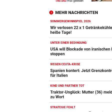
140.543
mal gelesen
WANDERER AUSGEFLOGEN
vor 
Wieder Muren nach Unwette
MEHR NACHRICHTEN
Dramatik im Valser Tal
SOMMERGEWINNSPIEL 2026
IN GREENSBORO
vor 
Wir verlosen 22 x 1 Getränkekühle
Straka verpasst bei PGA-Tur
heiße Tage!
den Cut vorzeitig
UNTER EINER BEDINGUNG
SCHRIEB WM-GESCHICHTE
vor 
USA will Blockade von iranischen
stoppen
Bayern kassiert Millionen – 
Transfer-Clou
WEGEN CEUTA-KRISE
Spanien kontert: Jetzt Grenzkontr
für Italien
KIND UND PARTNER TOT
Traktor-Unglück: Mutter (36) meld
zu Wort
STRATEGIE FEHLT