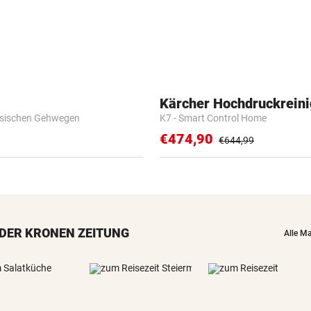
Kärcher Hochdruckreini
esischen Gehwegen
K7 - Smart Control Home
€474,90
€644,99
DER KRONEN ZEITUNG
Alle M