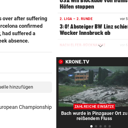
USA will Blockade von irani
Häfen stoppen
 over after suffering
2. LIGA – 2. RUNDE
vor 
Barcelona confirmed
3:0! Absteiger BW Linz schie
Wacker Innsbruck ab
y, had suffered a
week absence.
NACH ELFER-RÜCKNAHME
vor 
Hinterseer über VAR: „Ist ei
absoluter Skandal!“
KRONE.TV
WEGEN CEUTA-KRISE
vor 
Spanien kontert: Jetzt
Grenzkontrollen für Italien
uelle hinzufügen
SONNTAG NOCH IM KASTEN
vor 
Klubs aus Holland und Italie
e European Championship
ZAHLREICHE EINSÄTZE
locken WAC-Goalie
Bach wurde in Pinzgauer Ort zu
reißendem Fluss
BEI BARESI-ABSCHIED
vor 