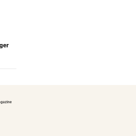
ger
Tom Turbo
Kinderbücher von Thomas Brezina
€15,00
agazine