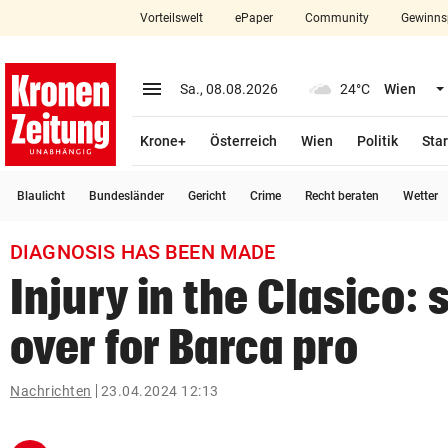
Vorteilswelt
ePaper
Community
Gewinns
close
Schließen
menu
Menü aufklappen
Sa., 08.08.2026
24°C
Wien
Abonnieren
Krone+
Österreich
Wien
Politik
Star
account_circle
arrow_right
Anmelden
Blaulicht
Bundesländer
Gericht
Crime
Recht beraten
Wetter
pin_drop
arrow_right
Bundesland auswäh
Wien
DIAGNOSIS HAS BEEN MADE
bookmark
Merkliste
Injury in the Clasico:
over for Barca pro
Suchbegriff
search
eingeben
Nachrichten
23.04.2024 12:13