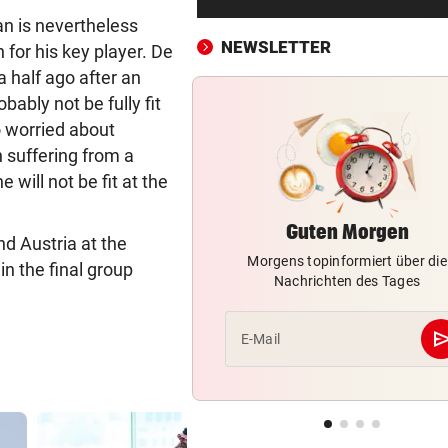
Brasilien-Legende schockt 
n is nevertheless
mit Mallet-Finger
NEWSLETTER
n for his key player. De
 half ago after an
KIND UND PARTNER TOT
vor 
bably not be fully fit
Traktor-Unglück: Mutter (36
meldet sich zu Wort
 worried about
 suffering from a
STRATEGIE FEHLT
vor 
will not be fit at the
Schutz vor Drohnen? Österr
hat keinen Plan
Guten Morgen
nd Austria at the
Morgens topinformiert über die
LÄNDLE-KICKER SIEGEN
vor 
n the final group
Nachrichten des Tages
3:1 nach 0:1! Altach dreht De
gegen WSG Tirol
se
E-Mail
KRITIK AUS POLITIK
vor 
Theater stellt Planschbecke
300.000 Euro auf
NACH WIEN AUF MYKONOS
vor 