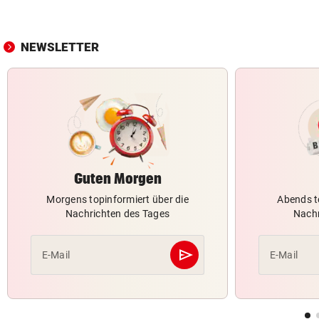
NEWSLETTER
Guten Morgen
Morgens topinformiert über die
Abends t
Nachrichten des Tages
Nachr
send
E-Mail
E-Mail
Abschicken