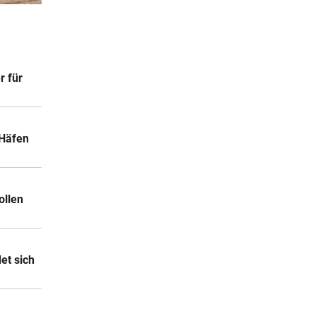
8 Stunden
r:
8 Stunden
r für
nier
8 Stunden
 Häfen
dank
ollen
et sich