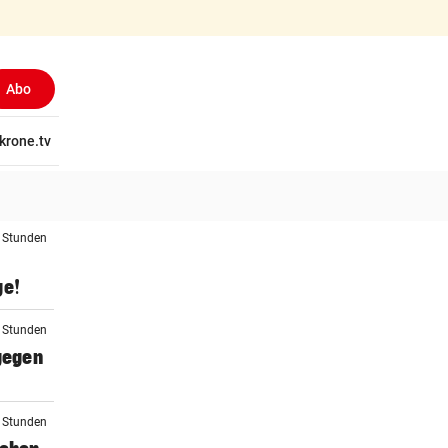
Abo
tschaft
krone.tv
Wissen
Gericht
Kolumnen
Freizeit
Reise
Ti
4 Stunden
ge!
5 Stunden
 gegen
5 Stunden