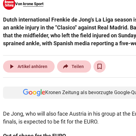
Von
krone Sport
© Krone Multimedia GmbH & Co KG 2026
Muthgasse 2, 1190 Wien
Dutch international Frenkie de Jong's La Liga season is
an ankle injury in the "Clasico" against Real Madrid. 
that the midfielder, who left the field injured on Sunda
sprained ankle, with Spanish media reporting a five-
play_arrow
Artikel anhören
Teilen
Kronen Zeitung als bevorzugte Google-Q
De Jong, who will also face Austria in his group at th
finals, is expected to be fit for the EURO.
Out of shape for the EURO