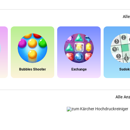
Alle
Bubbles Shooter
Exchange
Sudok
Alle An