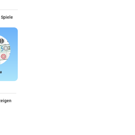
 Spiele
u
Snake
zeigen