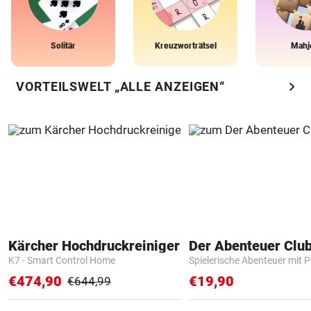
Solitär
Kreuzworträtsel
Mahj
chevron_right
VORTEILSWELT „ALLE ANZEIGEN“
Kärcher Hochdruckreiniger
Der Abenteuer Clu
K7 - Smart Control Home
Spielerische Abenteuer mit P
€474,90
€19,90
€644,99