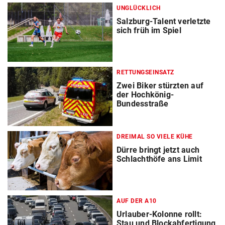
UNGLÜCKLICH
Salzburg-Talent verletzte
sich früh im Spiel
RETTUNGSEINSATZ
Zwei Biker stürzten auf
der Hochkönig-
Bundesstraße
DREIMAL SO VIELE KÜHE
Dürre bringt jetzt auch
Schlachthöfe ans Limit
AUF DER A10
Urlauber-Kolonne rollt:
Stau und Blockabfertigung