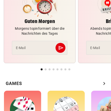
Guten Morgen
Br
Morgens topinformiert über die
Abends topin
Nachrichten des Tages
Nachrich
send
E-Mail
E-Mail
Abschicken
chevron_right
GAMES