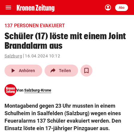
menu
account_circle
Navigation
Anmelden
Abo
close
Schließen
ein-/ausklappen
137 PERSONEN EVAKUIERT
Abonnieren
Schüler (17) löste mit einem Joint
Brandalarm aus
account_circle
arrow_right
Anmelden
Salzburg
16.04.2024 10:12
pin_drop
arrow_right
Bundesland auswäh
Wien
play_arrow
Anhören
Teilen
bookmark
Merkliste
Von
Salzburg-Krone
Suchbegriff
search
Montagabend gegen 23 Uhr mussten in einem
eingeben
Schulheim in Saalfelden (Salzburg) wegen eines
Feueralarms 137 Schüler evakuiert werden. Den
Einsatz löste ein 17-jähriger Pinzgauer aus.