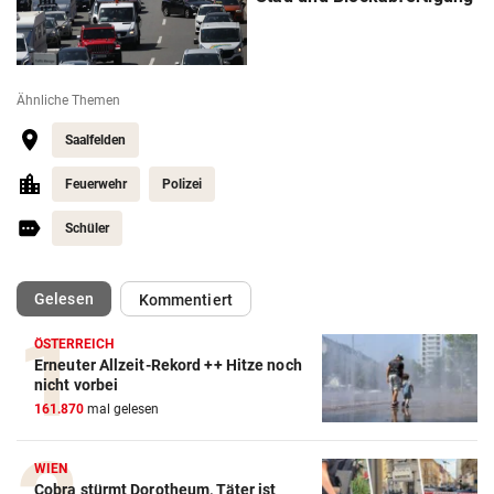
Ähnliche Themen
Saalfelden
Feuerwehr
Polizei
Schüler
(ausgewählt)
Gelesen
Kommentiert
ÖSTERREICH
Erneuter Allzeit-Rekord ++ Hitze noch
nicht vorbei
161.870
mal gelesen
WIEN
Cobra stürmt Dorotheum, Täter ist