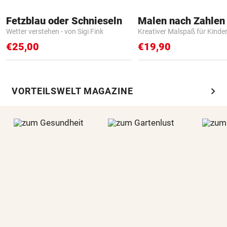
Fetzblau oder Schnieseln
Wetter verstehen - von Sigi Fink
Kreativer Malspaß für Kinde
€25,00
€19,90
chevron_right
VORTEILSWELT MAGAZINE