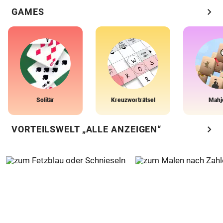
chevron_right
GAMES
Solitär
Kreuzworträtsel
Mahj
chevron_right
VORTEILSWELT „ALLE ANZEIGEN“