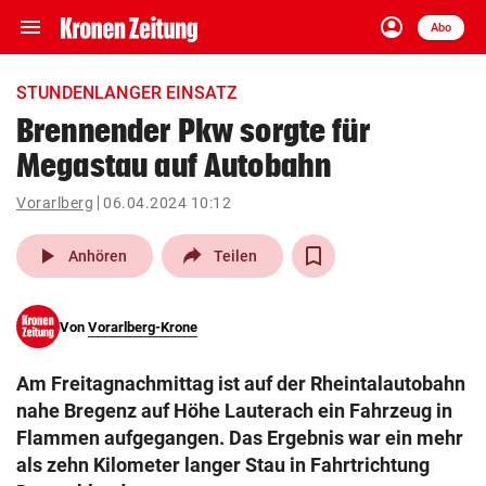
menu
account_circle
Navigation
Anmelden
Abo
close
Schließen
ein-/ausklappen
STUNDENLANGER EINSATZ
Abonnieren
Brennender Pkw sorgte für
Megastau auf Autobahn
account_circle
arrow_right
Anmelden
Vorarlberg
06.04.2024 10:12
pin_drop
arrow_right
Bundesland auswäh
Wien
play_arrow
Anhören
Teilen
bookmark
Merkliste
Von
Vorarlberg-Krone
Suchbegriff
search
Am Freitagnachmittag ist auf der Rheintalautobahn
eingeben
nahe Bregenz auf Höhe Lauterach ein Fahrzeug in
Flammen aufgegangen. Das Ergebnis war ein mehr
als zehn Kilometer langer Stau in Fahrtrichtung