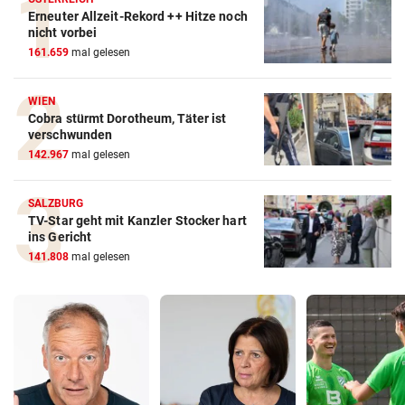
Erneuter Allzeit-Rekord ++ Hitze noch
nicht vorbei
161.659
mal gelesen
WIEN
Cobra stürmt Dorotheum, Täter ist
verschwunden
142.967
mal gelesen
SALZBURG
TV-Star geht mit Kanzler Stocker hart
ins Gericht
141.808
mal gelesen