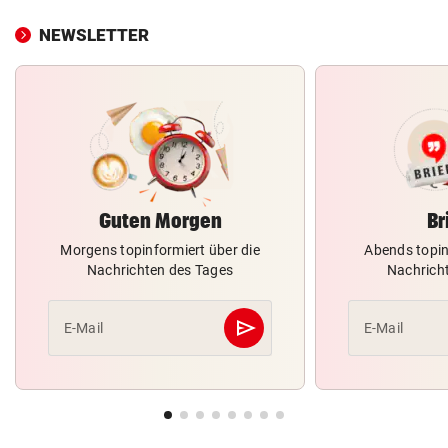
NEWSLETTER
Guten Morgen
Br
Morgens topinformiert über die
Abends topin
Nachrichten des Tages
Nachrich
send
E-Mail
E-Mail
Abschicken