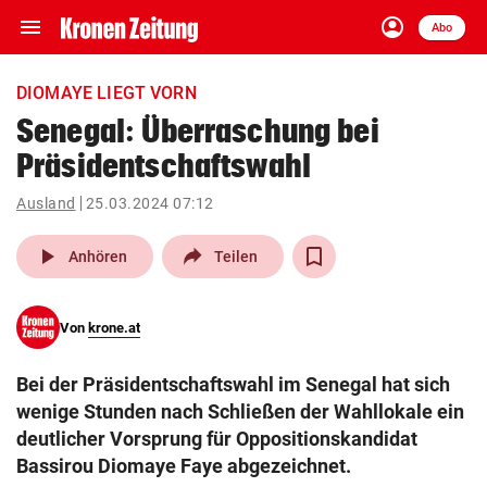
menu
account_circle
Navigation
Anmelden
Abo
close
Schließen
ein-/ausklappen
DIOMAYE LIEGT VORN
Abonnieren
Senegal: Überraschung bei
Präsidentschaftswahl
account_circle
arrow_right
Anmelden
Ausland
25.03.2024 07:12
pin_drop
arrow_right
Bundesland auswäh
Wien
play_arrow
Anhören
Teilen
bookmark
Merkliste
Von
krone.at
Suchbegriff
search
Bei der Präsidentschaftswahl im Senegal hat sich
eingeben
wenige Stunden nach Schließen der Wahllokale ein
deutlicher Vorsprung für Oppositionskandidat
Bassirou Diomaye Faye abgezeichnet.