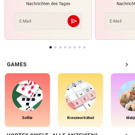
Nachrichten des Tages
Nachrich
send
E-Mail
E-Mail
Abschicken
chevron_right
GAMES
Solitär
Kreuzworträtsel
Mahj