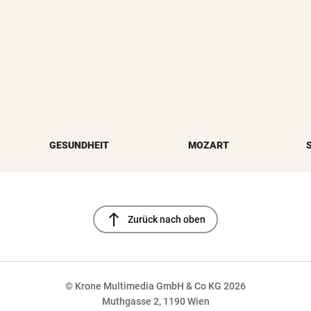
GESUNDHEIT
MOZART
north
Zurück nach oben
© Krone Multimedia GmbH & Co KG 2026
Muthgasse 2, 1190 Wien