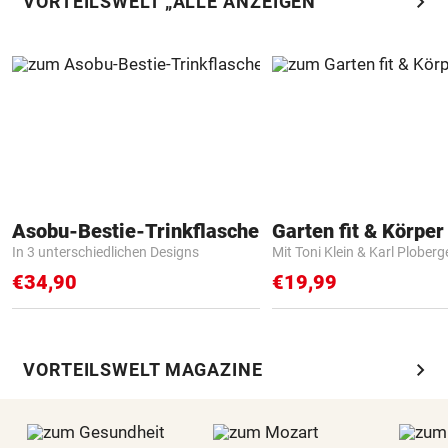
chevron_right
VORTEILSWELT „ALLE ANZEIGEN“
Asobu-Bestie-Trinkflasche
Garten fit & Körper 
In 3 unterschiedlichen Designs
Mit Toni Klein & Karl Ploberg
€34,90
€19,99
chevron_right
VORTEILSWELT MAGAZINE