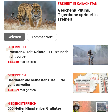
FREIHEIT IN KASACHSTAN
Geschenk Putins:
Tigerdame sprintet in
Freiheit
(ausgewählt)
Gelesen
Kommentiert
ÖSTERREICH
Erneuter Allzeit-Rekord ++ Hitze noch
nicht vorbei
154.750
mal gelesen
ÖSTERREICH
Das waren die heißesten Orte ++ So
geht es weiter
153.959
mal gelesen
NIEDERÖSTERREICH
500 Helfer kämpfen bei Gluthitze