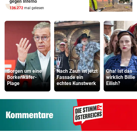
gegen Inferno
136.272
mal gelesen
Sorgen um eine
Nach Zaun ist jetzt
Oha! Ist das
Borkenkäfer-
Fassade ein
wirklich Billie
Plage
echtes Kunstwerk
Eilish?