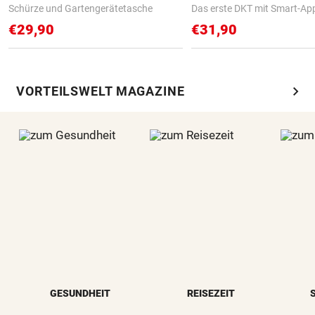
Schürze und Gartengerätetasche
Das erste DKT mit Smart-Ap
€29,90
€31,90
chevron_right
VORTEILSWELT MAGAZINE
GESUNDHEIT
REISEZEIT