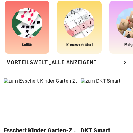
Solitär
Kreuzworträtsel
Mahj
chevron_right
VORTEILSWELT „ALLE ANZEIGEN“
Esschert Kinder Garten-Zubehör
DKT Smart