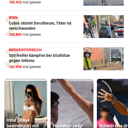
161.422
mal gelesen
WIEN
Cobra stürmt Dorotheum, Täter ist
verschwunden
142.805
mal gelesen
NIEDERÖSTERREICH
500 Helfer kämpfen bei Gluthitze
gegen Inferno
141.498
mal gelesen
Irina Shayk
beeindruckt mit
Hamilton zeigt
Schwärzler dr