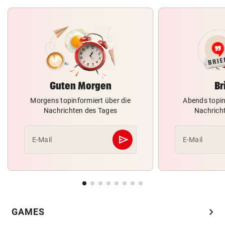
Guten Morgen
Br
Morgens topinformiert über die
Abends topin
Nachrichten des Tages
Nachrich
send
E-Mail
E-Mail
Abschicken
chevron_right
GAMES