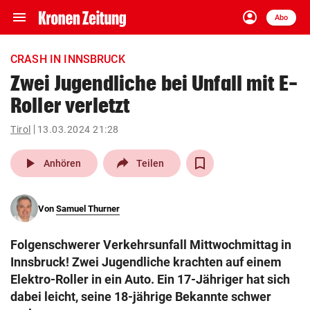
menu
account_circle
Navigation
Anmelden
Abo
close
Schließen
ein-/ausklappen
CRASH IN INNSBRUCK
Abonnieren
Zwei Jugendliche bei Unfall mit E-
Roller verletzt
account_circle
arrow_right
Anmelden
Tirol
13.03.2024 21:28
pin_drop
arrow_right
Bundesland auswäh
Wien
play_arrow
Anhören
Teilen
bookmark
Merkliste
Von
Samuel Thurner
Suchbegriff
search
Folgenschwerer Verkehrsunfall Mittwochmittag in
eingeben
Innsbruck! Zwei Jugendliche krachten auf einem
Elektro-Roller in ein Auto. Ein 17-Jähriger hat sich
dabei leicht, seine 18-jährige Bekannte schwer