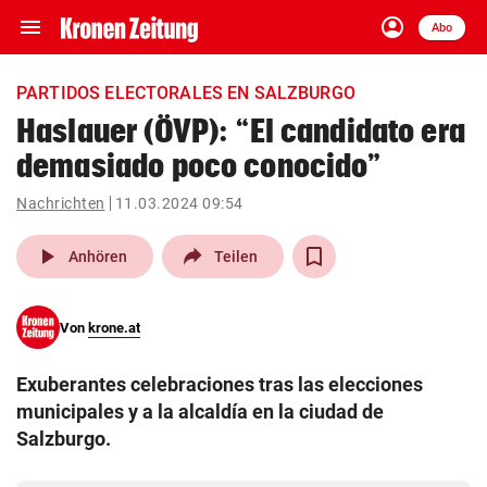
menu
account_circle
Navigation
Anmelden
Abo
close
Schließen
ein-/ausklappen
PARTIDOS ELECTORALES EN SALZBURGO
Abonnieren
Haslauer (ÖVP): “El candidato era
demasiado poco conocido”
account_circle
arrow_right
Anmelden
Nachrichten
11.03.2024 09:54
pin_drop
arrow_right
Bundesland auswäh
Wien
play_arrow
Anhören
Teilen
bookmark
Merkliste
Von
krone.at
Suchbegriff
search
Exuberantes celebraciones tras las elecciones
eingeben
municipales y a la alcaldía en la ciudad de
Salzburgo.