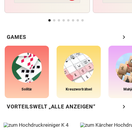
chevron_right
GAMES
Solitär
Kreuzworträtsel
Mahj
chevron_right
VORTEILSWELT „ALLE ANZEIGEN“