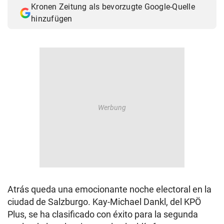
Kronen Zeitung als bevorzugte Google-Quelle
© Krone Multimedia GmbH & Co KG 2026
hinzufügen
Muthgasse 2, 1190 Wien
Atrás queda una emocionante noche electoral en la
ciudad de Salzburgo. Kay-Michael Dankl, del KPÖ
Plus, se ha clasificado con éxito para la segunda