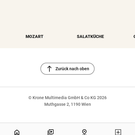
MOZART
SALATKÜCHE
north
Zurück nach oben
© Krone Multimedia GmbH & Co KG 2026
Muthgasse 2, 1190 Wien
NaN%
home
pin_drop