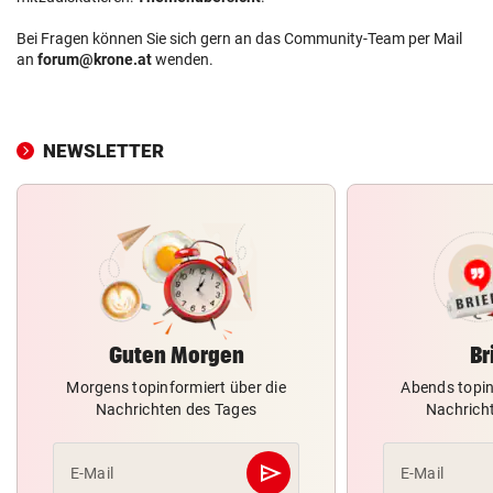
Bei Fragen können Sie sich gern an das Community-Team per Mail
an
forum@krone.at
wenden.
NEWSLETTER
Guten Morgen
Br
Morgens topinformiert über die
Abends topin
Nachrichten des Tages
Nachrich
send
E-Mail
E-Mail
Abschicken