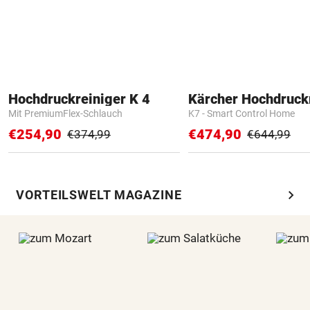
Hochdruckreiniger K 4
Kärcher Hochdruck
Mit PremiumFlex-Schlauch
K7 - Smart Control Home
€254,90
€474,90
€374,99
€644,99
chevron_right
VORTEILSWELT MAGAZINE