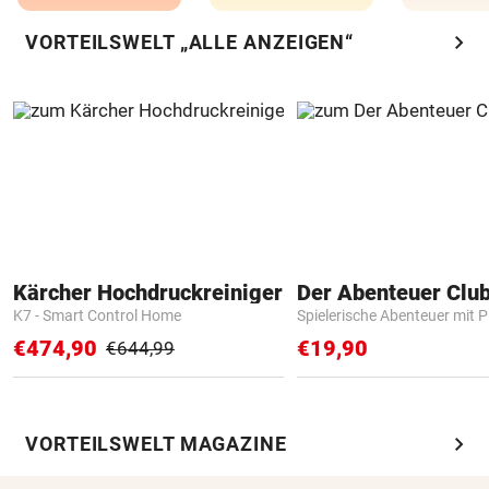
chevron_right
VORTEILSWELT „ALLE ANZEIGEN“
Kärcher Hochdruckreiniger
Der Abenteuer Clu
K7 - Smart Control Home
Spielerische Abenteuer mit P
€474,90
€19,90
€644,99
chevron_right
VORTEILSWELT MAGAZINE