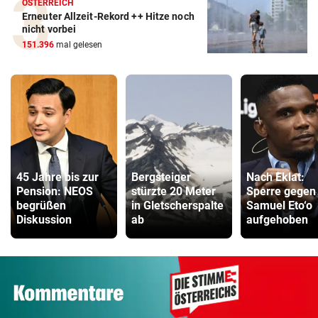
ÖSTERREICH
Erneuter Allzeit-Rekord ++ Hitze noch
nicht vorbei
151.396
mal gelesen
45 Jahre bis zur
Bergsteiger
Nach Eklat:
Pension: NEOS
stürzte 20 Meter
Sperre gegen
begrüßen
in Gletscherspalte
Samuel Eto‘o
Diskussion
ab
aufgehoben