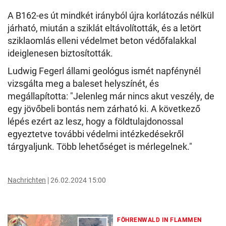
A B162-es út mindkét irányból újra korlátozás nélkül
járható, miután a sziklát eltávolították, és a letört
sziklaomlás elleni védelmet beton védőfalakkal
ideiglenesen biztosították.
Ludwig Fegerl állami geológus ismét napfénynél
vizsgálta meg a baleset helyszínét, és
megállapította: "Jelenleg már nincs akut veszély, de
egy jövőbeli bontás nem zárható ki. A következő
lépés ezért az lesz, hogy a földtulajdonossal
egyeztetve további védelmi intézkedésekről
tárgyaljunk. Több lehetőséget is mérlegelnek."
Nachrichten
26.02.2024 15:00
FÖHRENWALD IN FLAMMEN