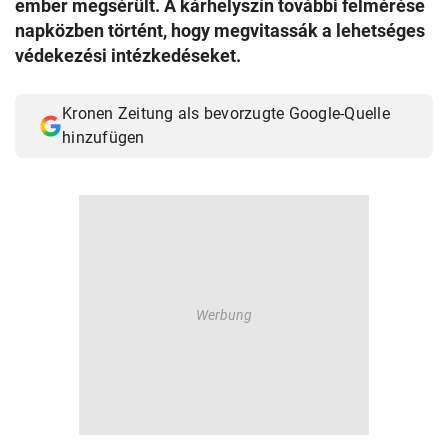
ember megsérült. A kárhelyszín további felmérése
© Krone Multimedia GmbH & Co KG 2026
napközben történt, hogy megvitassák a lehetséges
Muthgasse 2, 1190 Wien
védekezési intézkedéseket.
Kronen Zeitung als bevorzugte Google-Quelle
hinzufügen