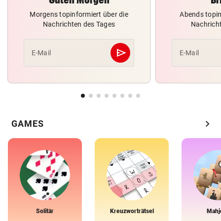
Morgens topinformiert über die
Abends topin
Nachrichten des Tages
Nachrich
send
E-Mail
E-Mail
Abschicken
chevron_right
GAMES
Solitär
Kreuzworträtsel
Mahj