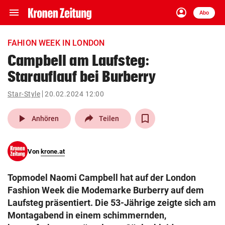
menu
account_circle
Navigation
Anmelden
Abo
close
Schließen
ein-/ausklappen
FAHION WEEK IN LONDON
Abonnieren
Campbell am Laufsteg:
Starauflauf bei Burberry
account_circle
arrow_right
Anmelden
Star-Style
20.02.2024 12:00
pin_drop
arrow_right
Bundesland auswäh
Wien
play_arrow
Anhören
Teilen
bookmark
Merkliste
Von
krone.at
Suchbegriff
search
Topmodel Naomi Campbell hat auf der London
eingeben
Fashion Week die Modemarke Burberry auf dem
Laufsteg präsentiert. Die 53-Jährige zeigte sich am
Montagabend in einem schimmernden,