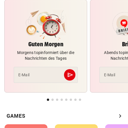
Guten Morgen
Br
Morgens topinformiert über die
Abends topin
Nachrichten des Tages
Nachrich
send
E-Mail
E-Mail
Abschicken
chevron_right
GAMES