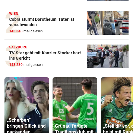
WIEN
Cobra stürmt Dorotheum, Täter ist
verschwunden
143.343
mal gelesen
SALZBURG
TV-Star geht mit Kanzler Stocker hart
ins Gericht
143.230
mal gelesen
„Scherben“
bringen Glück und
Grünau fertigte
„Stell dir vor, 
packenden
Traditionsklub mit
holst mit Rapi