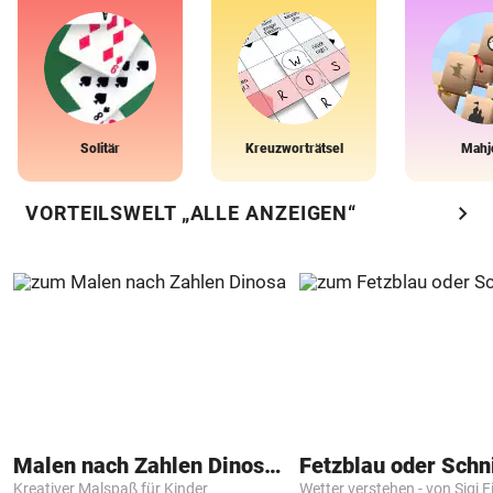
Solitär
Kreuzworträtsel
Mahj
chevron_right
VORTEILSWELT „ALLE ANZEIGEN“
Malen nach Zahlen Dinosaurier
Fetzblau oder Schn
Kreativer Malspaß für Kinder
Wetter verstehen - von Sigi F