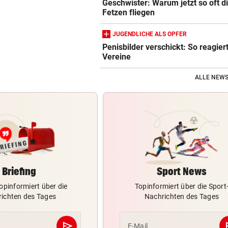
Geschwister: Warum jetzt so oft d
Fetzen fliegen
JUGENDLICHE ALS OPFER
Penisbilder verschickt: So reagier
Vereine
ALLE NEWS
Briefing
Sport News
opinformiert über die
Topinformiert über die Sport
ichten des Tages
Nachrichten des Tages
send
s
E-Mail