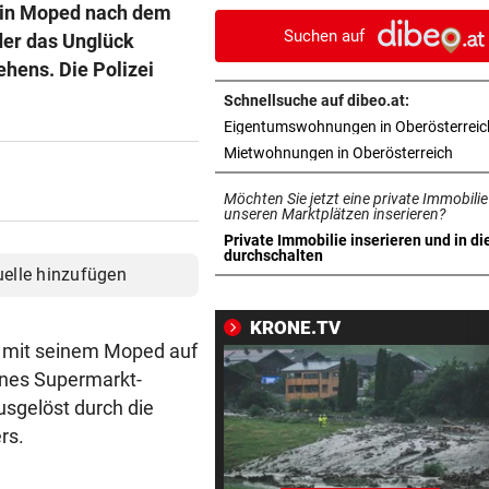
sein Moped nach dem
ohne Bergeinsatz
Suchen auf
 der das Unglück
ERHÖHTE WERTE:
vor 1
ehens. Die Polizei
Der nächste Badesee muss j
Schnellsuche auf dibeo.at:
geschlossen werden
Eigentumswohnungen in Oberösterreic
in ne
Mietwohnungen in Oberösterreich
OBERÖSTERREICH
vor 1
„Wer will mich?“: Diese Tier
Möchten Sie jetzt eine private Immobilie
haben kein Zuhause
unseren Marktplätzen inserieren?
Private Immobilie inserieren und in di
in neuem Tab öffnen
durchschalten
FEUERWEHR-AUSSTATTER
vor 1
uelle hinzufügen
Waldbrände „befeuern“ das
Geschäft von Rosenbauer
KRONE.TV
r mit seinem Moped auf
NEUES MODELL
vor 1
eines Supermarkt-
Regeln bei Deutschkursen w
ausgelöst durch die
jetzt verschärft
rs.
CHEF VON VERSICHERUNG:
vor 1