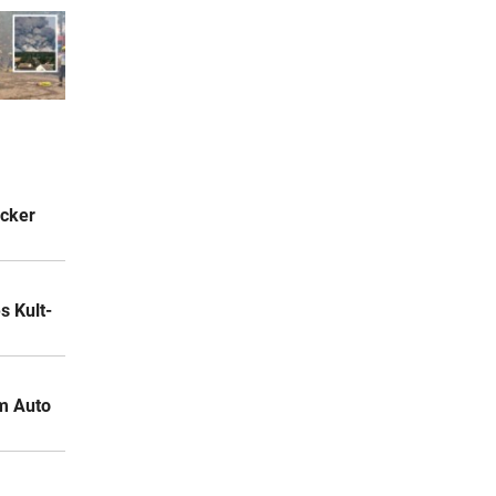
acker
 Kult-
m Auto