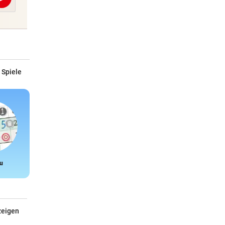
Abschicken
 Spiele
u
Snake
zeigen