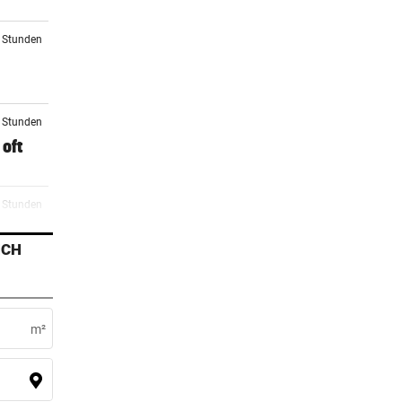
9 Stunden
1 Stunden
oft
2 Stunden
ICH
3 Stunden
i
m²
3 Stunden
ag