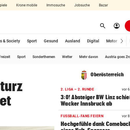
piele
Krone mobile
Immosuche
Jobsuche
Bazar
search
account_circle
Menü aufklappen
Suchen
s & Society
Sport
Gesund
Ausland
Digital
Motor
Wir
reizeit
Sport
Sonderthemen
Wetter
Mehr davon
Austria goes Zr
len
Oberösterreich
turz
2. LIGA – 2. RUNDE
vor 
et
3:0! Absteiger BW Linz schie
Wacker Innsbruck ab
FUSSBALL-FANS FEIERN
vor 
Hochgefühle dank Comebac