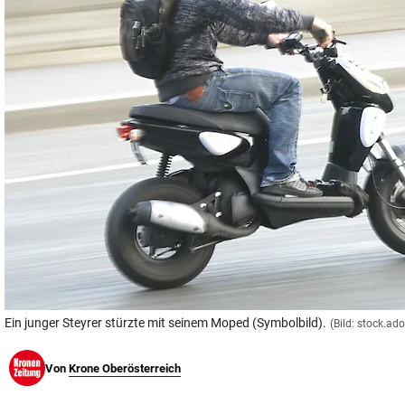
© Krone Multimedia GmbH & Co KG 2026
Muthgasse 2, 1190 Wien
Ein junger Steyrer stürzte mit seinem Moped (Symbolbild).
(Bild: stock.ad
Von
Krone Oberösterreich