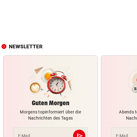
NEWSLETTER
Guten Morgen
Morgens topinformiert über die
Abends t
Nachrichten des Tages
Nachr
send
E-Mail
E-Mail