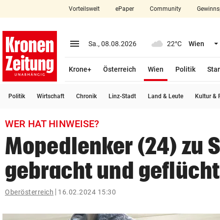
Vorteilswelt
ePaper
Community
Gewinns
close
Schließen
menu
Menü aufklappen
Sa., 08.08.2026
22°C
Wien
Abonnieren
(ausgewählt)
Krone+
Österreich
Wien
Politik
Star
account_circle
arrow_right
Anmelden
Politik
Wirtschaft
Chronik
Linz-Stadt
Land & Leute
Kultur & F
pin_drop
arrow_right
Bundesland auswäh
Wien
WER HAT HINWEISE?
bookmark
Merkliste
Mopedlenker (24) zu S
gebracht und geflücht
Suchbegriff
search
eingeben
Oberösterreich
16.02.2024 15:30