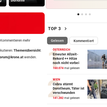
g
Bündnis
misslicher Lage
gegen Kanz
Hitze-Hammer! Wo Grillfans 
Feuerpause haben
GROSSE AUFREGUNG
vor 2
Brandgefahr? Hitze löst vor 
chevron_right
TOP 3
Störfeuer aus
ein Kommentieren mehr
(ausgewählt)
Gelesen
Kommentiert
DREI WEHREN IM EINSATZ
vor 
Wegen Feuer in Sauna beina
ÖSTERREICH
skutieren:
Themenübersicht
.
Haus eingeäschert
Erneuter Allzeit-
forum@krone.at
wenden.
Rekord ++ Hitze
noch nicht vorbei
ELTERN SCHLUGEN ALARM
vor 
160.074
mal gelesen
Lottogewinner schickte obs
Bilder an Teenager
WIEN
Cobra stürmt
Dorotheum, Täter ist
verschwunden
141.282
mal gelesen