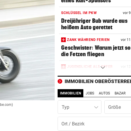
eines Kult-Sponsors
SCHLÜSSEL IM PKW
vor 
Dreijähriger Bub wurde aus
heißem Auto gerettet
ZANK WÄHREND FERIEN
vor 1
Geschwister: Warum jetzt so 
die Fetzen fliegen
JUGENDLICHE ALS OPFER
vor 1
Penisbilder verschickt: So
reagierten die Vereine
IMMOBILIEN OBERÖSTERRE
IMMOBILIEN
JOBS
AUTOS
BAZAR
ABER KEIN MORDVERSUCH
vor 1
Messerstecher muss für zwe
obe.com)
Typ
Jahre ins Gefängnis
REKORDMONAT FÜR RETTER
vor 1
Seit Wochen kein einziger T