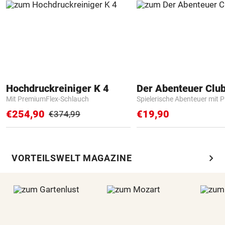
Hochdruckreiniger K 4
Der Abenteuer Clu
Mit PremiumFlex-Schlauch
Spielerische Abenteuer mit P
€254,90
€19,90
€374,99
chevron_right
VORTEILSWELT MAGAZINE