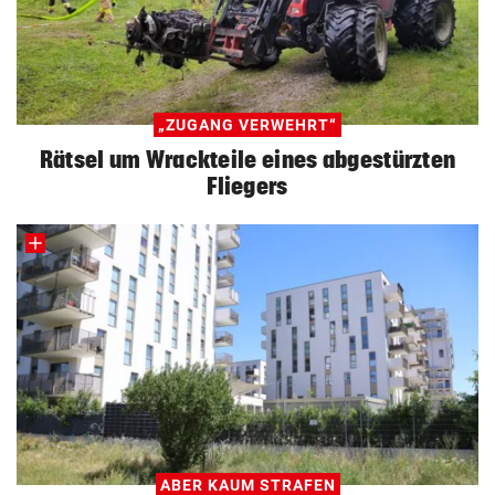
„ZUGANG VERWEHRT“
Rätsel um Wrackteile eines abgestürzten
Fliegers
ABER KAUM STRAFEN