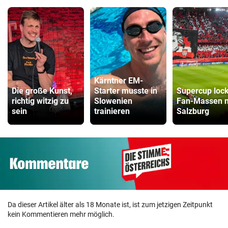
Kärntner EM-
Die große Kunst,
Starter musste in
Supercup lock
richtig witzig zu
Slowenien
Fan-Massen 
sein
trainieren
Salzburg
Da dieser Artikel älter als 18 Monate ist, ist zum jetzigen Zeitpunkt
kein Kommentieren mehr möglich.