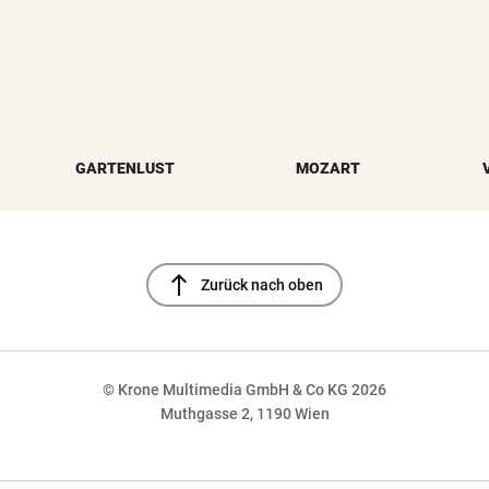
GARTENLUST
MOZART
north
Zurück nach oben
© Krone Multimedia GmbH & Co KG 2026
Muthgasse 2, 1190 Wien
NaN%