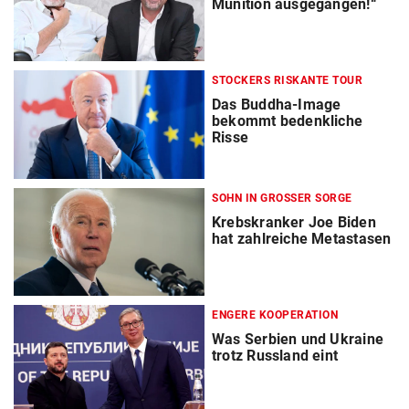
Munition ausgegangen!“
STOCKERS RISKANTE TOUR
Das Buddha-Image
bekommt bedenkliche
Risse
SOHN IN GROSSER SORGE
Krebskranker Joe Biden
hat zahlreiche Metastasen
ENGERE KOOPERATION
Was Serbien und Ukraine
trotz Russland eint