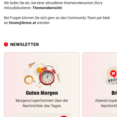
Wir laden Sie ein, bei einer aktuelleren themenrelevanten Story
mitzudiskutieren:
Themenübersicht
.
Bei Fragen können Sie sich gern an das Community-Team per Mail
an
forum@krone.at
wenden.
NEWSLETTER
Guten Morgen
Br
Morgens topinformiert über die
Abends topin
Nachrichten des Tages
Nachrich