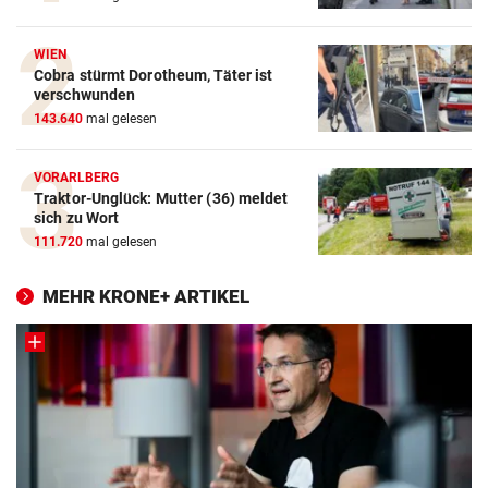
WIEN
Cobra stürmt Dorotheum, Täter ist
verschwunden
143.640
mal gelesen
VORARLBERG
Traktor-Unglück: Mutter (36) meldet
sich zu Wort
111.720
mal gelesen
MEHR KRONE+ ARTIKEL