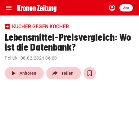
menu
account_circle
Navigation
Anmelden
Abo
close
Schließen
ein-/ausklappen
KUCHER GEGEN KOCHER
Abonnieren
Lebensmittel-Preisvergleich: Wo
ist die Datenbank?
account_circle
arrow_right
Anmelden
Politik
08.02.2024 06:00
pin_drop
arrow_right
Bundesland auswäh
Wien
play_arrow
Anhören
Teilen
bookmark
Merkliste
Suchbegriff
search
eingeben