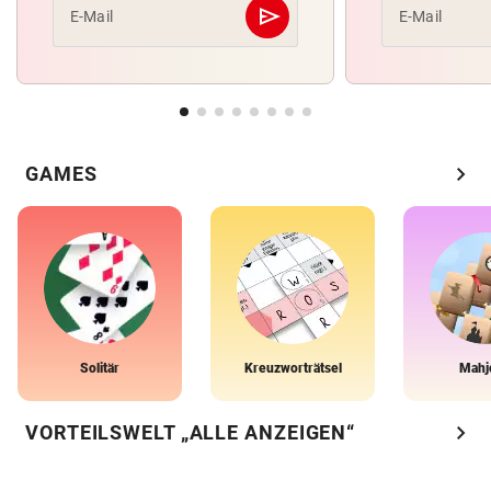
send
E-Mail
E-Mail
Abschicken
chevron_right
GAMES
Solitär
Kreuzworträtsel
Mahj
chevron_right
VORTEILSWELT „ALLE ANZEIGEN“