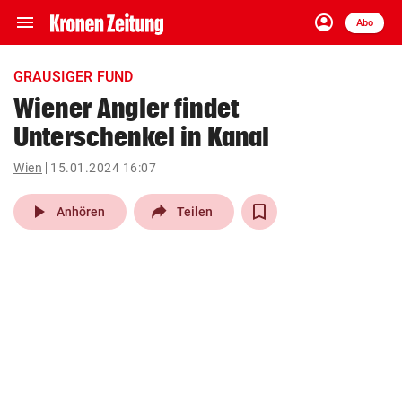
menu
account_circle
Navigation
Anmelden
Abo
close
Schließen
ein-/ausklappen
GRAUSIGER FUND
Abonnieren
Wiener Angler findet
Unterschenkel in Kanal
account_circle
arrow_right
Anmelden
Wien
15.01.2024 16:07
pin_drop
arrow_right
Bundesland auswäh
Wien
play_arrow
Anhören
Teilen
bookmark
Merkliste
Suchbegriff
search
eingeben