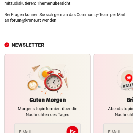
mitzudiskutieren:
Themenübersicht
.
Bei Fragen können Sie sich gern an das Community-Team per Mail
an
forum@krone.at
wenden.
NEWSLETTER
Guten Morgen
Br
Morgens topinformiert über die
Abends topin
Nachrichten des Tages
Nachrich
send
E-Mail
E-Mail