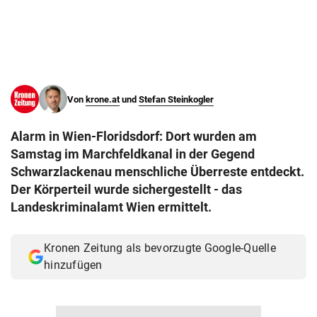
© Krone Multimedia GmbH & Co KG 2026
Muthgasse 2, 1190 Wien
Von
krone.at
und
Stefan Steinkogler
Alarm in Wien-Floridsdorf: Dort wurden am
Samstag im Marchfeldkanal in der Gegend
Schwarzlackenau menschliche Überreste entdeckt.
Der Körperteil wurde sichergestellt - das
Landeskriminalamt Wien ermittelt.
Kronen Zeitung als bevorzugte Google-Quelle
hinzufügen