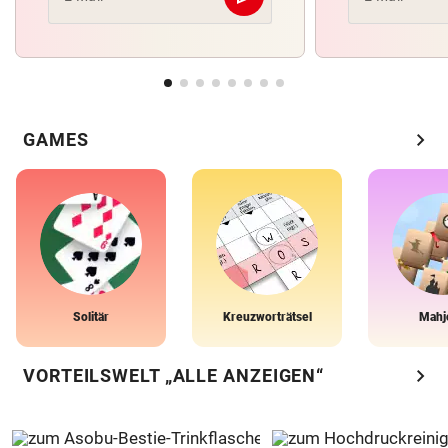
Abschicken
chevron_right
GAMES
Solitär
Kreuzworträtsel
Mahj
chevron_right
VORTEILSWELT „ALLE ANZEIGEN“