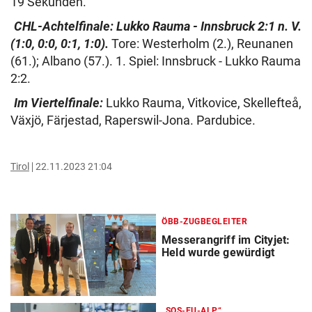
19 Sekunden.
CHL-Achtelfinale: Lukko Rauma - Innsbruck 2:1 n. V.
(1:0, 0:0, 0:1, 1:0).
Tore: Westerholm (2.), Reunanen
(61.); Albano (57.). 1. Spiel: Innsbruck - Lukko Rauma
2:2.
Im Viertelfinale:
Lukko Rauma, Vitkovice, Skellefteå,
Växjö, Färjestad, Raperswil-Jona. Pardubice.
Tirol
22.11.2023 21:04
ÖBB-ZUGBEGLEITER
Messerangriff im Cityjet:
Held wurde gewürdigt
„SOS-EU-ALP“