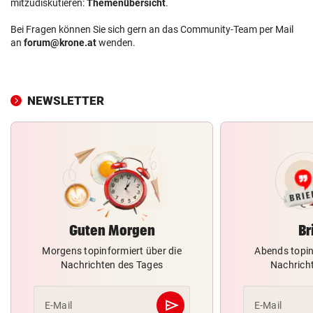
mitzudiskutieren:
Themenübersicht
.
Bei Fragen können Sie sich gern an das Community-Team per Mail
an
forum@krone.at
wenden.
NEWSLETTER
Guten Morgen
Br
Morgens topinformiert über die
Abends topin
Nachrichten des Tages
Nachrich
send
E-Mail
E-Mail
Abschicken