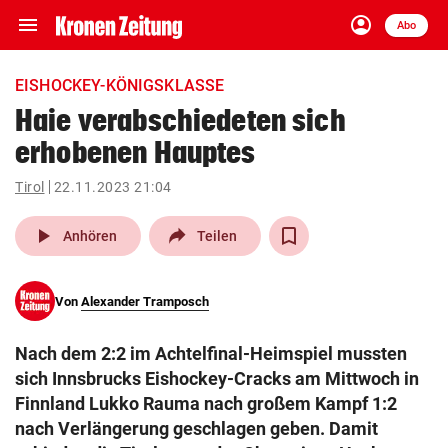
menu
account_circle
Navigation
Anmelden
Abo
close
Schließen
ein-/ausklappen
EISHOCKEY-KÖNIGSKLASSE
Abonnieren
Haie verabschiedeten sich
erhobenen Hauptes
account_circle
arrow_right
Anmelden
Tirol
22.11.2023 21:04
pin_drop
arrow_right
Bundesland auswäh
Wien
play_arrow
Anhören
Teilen
bookmark
Merkliste
Von
Alexander Tramposch
Suchbegriff
search
Nach dem 2:2 im Achtelfinal-Heimspiel mussten
eingeben
sich Innsbrucks Eishockey-Cracks am Mittwoch in
Finnland Lukko Rauma nach großem Kampf 1:2
nach Verlängerung geschlagen geben. Damit