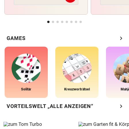
chevron_right
GAMES
Solitär
Kreuzworträtsel
Mahj
chevron_right
VORTEILSWELT „ALLE ANZEIGEN“