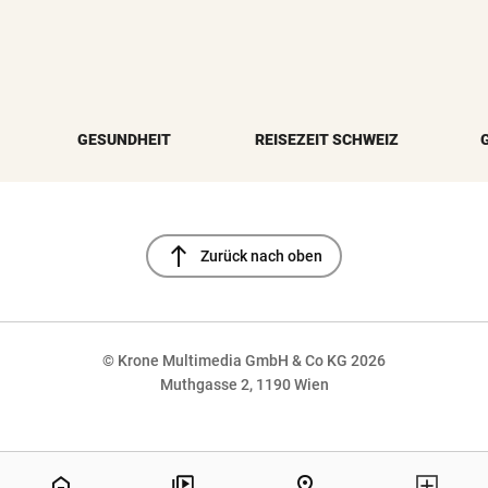
GESUNDHEIT
REISEZEIT SCHWEIZ
north
Zurück nach oben
© Krone Multimedia GmbH & Co KG 2026
Muthgasse 2, 1190 Wien
NaN%
home
pin_drop