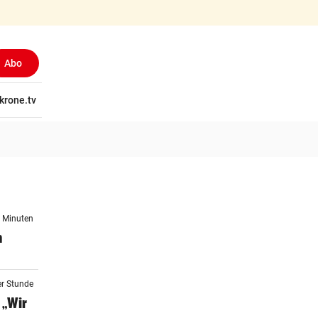
Abo
tschaft
krone.tv
Wissen
Gericht
Kolumnen
Freizeit
Reise
Ti
8 Minuten
n
er Stunde
 „Wir