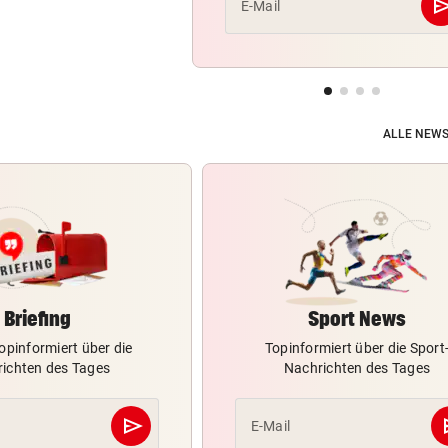
se
E-Mail
ALLE NEWS
Briefing
Sport News
opinformiert über die
Topinformiert über die Sport
ichten des Tages
Nachrichten des Tages
send
s
E-Mail
Abschicken