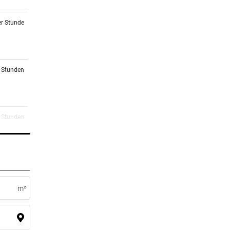
er Stunde
2 Stunden
2 Stunden
Die
3 Stunden
im
m²
4 Stunden
en bei