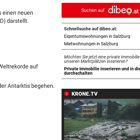
den Festspielen
Suchen auf
s einen neuen
350 QUADRATMETER FEUER
vor 
) darstellt.
Waldbrand in Göriach konnt
Schnellsuche auf dibeo.at:
gelöscht werden
in n
Eigentumswohnungen in Salzburg
in neuem T
Mietwohnungen in Salzburg
WIRBEL UM ARBEIT-SAGER
vor 
Kanzler entschuldigt sich: „
Möchten Sie jetzt eine private Immobilie
Satz ist falsch“
unseren Marktplätzen inserieren?
Weltrekorde auf
Private Immobilie inserieren und in di
in neuem Tab öffnen
durchschalten
SALZBURGER LIGA
vor 
Prognose: Ein Titelfavorit un
der Antarktis begehen.
viele Unbekannte
KRONE.TV
NACH 14 JAHREN
vor 
Freund: „Es war nicht leicht 
mich, zu gehen“
GRÖDIG-PRÄSIDENT
vor 