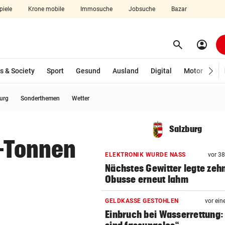
piele
Krone mobile
Immosuche
Jobsuche
Bazar
search
account_circle
Menü aufklappen
Suchen
s & Society
Sport
Gesund
Ausland
Digital
Motor
Wir
burg
Sonderthemen
Wetter
len
Salzburg
2-Tonnen
ELEKTRONIK WURDE NASS
vor 3
Nächstes Gewitter legte zeh
Obusse erneut lahm
GELDKASSE GESTOHLEN
vor ein
Einbruch bei Wasserrettung: