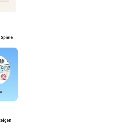
 Spiele
u
Snake
zeigen