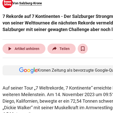
Von
Salzburg-Krone
© Krone Multimedia GmbH & Co KG 2026
Muthgasse 2, 1190 Wien
7 Rekorde auf 7 Kontinenten - Der Salzburger Strong
von seiner Welttournee die nächsten Rekorde vermelden
Salzburger mit seiner gewagten Challenge aber noch l
play_arrow
Artikel anhören
Teilen
Kronen Zeitung als bevorzugte Google-Q
Auf seiner Tour „7 Weltrekorde, 7 Kontinente“ erreichte
weiteren Meilenstein. Am 14. November 2023 um 09:51 
Diego, Kalifornien, bewegte er ein 72,54 Tonnen schwe
„Dickie Walker“ mit seiner Muskelkraft im Armwrestling