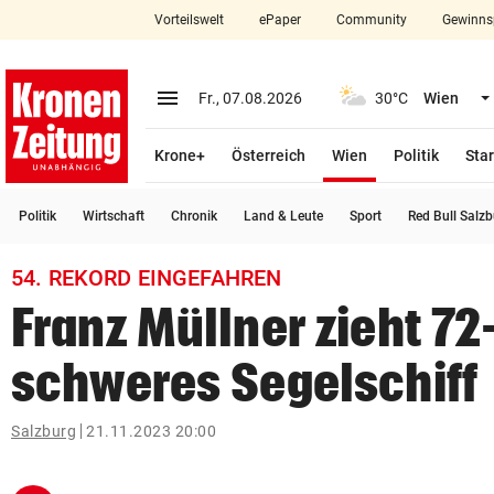
Vorteilswelt
ePaper
Community
Gewinns
close
Schließen
menu
Menü aufklappen
Fr., 07.08.2026
30°C
Wien
Abonnieren
(ausgewählt)
Krone+
Österreich
Wien
Politik
Star
account_circle
arrow_right
Anmelden
Politik
Wirtschaft
Chronik
Land & Leute
Sport
Red Bull Salz
pin_drop
arrow_right
Bundesland auswäh
Wien
54. REKORD EINGEFAHREN
bookmark
Merkliste
Franz Müllner zieht 7
schweres Segelschiff
Suchbegriff
search
eingeben
Salzburg
21.11.2023 20:00