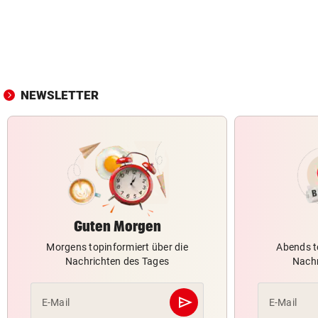
NEWSLETTER
Guten Morgen
Morgens topinformiert über die
Abends t
Nachrichten des Tages
Nachr
send
E-Mail
E-Mail
Abschicken