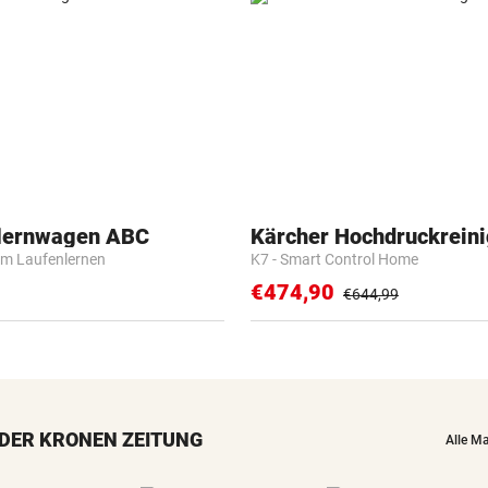
flernwagen ABC
Kärcher Hochdruckreini
m Laufenlernen
K7 - Smart Control Home
€474,90
€644,99
DER KRONEN ZEITUNG
Alle M