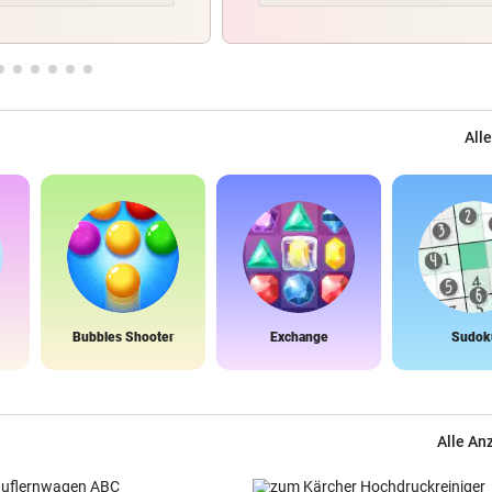
Alle
Bubbles Shooter
Exchange
Sudok
Alle An