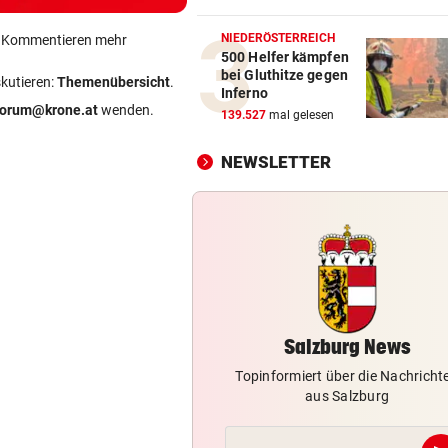
Verheerende Unwetter richt
massive Schäden an
NIEDERÖSTERREICH
ein Kommentieren mehr
500 Helfer kämpfen
bei Gluthitze gegen
LANGER EUROPACUPABEND
vor 1
skutieren:
Themenübersicht
.
Inferno
Salzburg: Lob von Brasilien-
forum@krone.at
wenden.
139.527
mal gelesen
und große Sorgen
NEWSLETTER
„KRONE“-KOLUMNE
vor 1
Austria Salzburg setzt auf da
Leistungsprinzip
TROTZ KRANKHEIT
vor 1
Starkoch Lafer kann’s nicht
lassen
Salzburg News
Topinformiert über die Nachricht
aus Salzburg