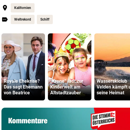
Kalifornien
Weltrekord
Schiff
Royale Ehekrise?
„Krone“ lädt zur
Wasserskiclub
Das sagt Ehemann
Kinderwelt am
Velden kämpft
von Beatrice
Altstadtzauber
seine Heimat