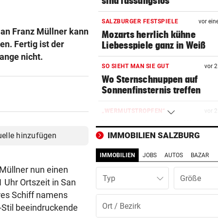
sind fassungslos“
SALZBURGER FESTSPIELE
vor ein
man Franz Müllner kann
Mozarts herrlich kühne
. Fertig ist der
Liebesspiele ganz in Weiß
ange nicht.
SO SIEHT MAN SIE GUT
vor 
Wo Sternschnuppen auf
Sonnenfinsternis treffen
„WERMUTSTROPFEN“
vor 
Verletzter Salzburg-Kicker: 
Diagnose ist da!
IMMOBILIEN SALZBURG
uelle hinzufügen
IMMOBILIEN
JOBS
AUTOS
BAZAR
SCHWIMM-EM IN PARIS
vor 
Halbfinal-Aus für Luca Karl 
 Müllner nun einen
Typ
K.o.-Sprintbewerb
Uhr Ortszeit in San
res Schiff namens
BEI „COSÌ FAN TUTTE“
vor 
-Stil beeindruckende
Premieren-Regen statt Reig