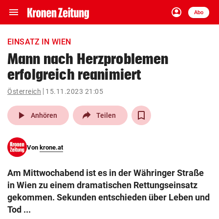
menu
account_circle
Navigation
Anmelden
Abo
close
Schließen
ein-/ausklappen
EINSATZ IN WIEN
Abonnieren
Mann nach Herzproblemen
erfolgreich reanimiert
account_circle
arrow_right
Anmelden
Österreich
15.11.2023 21:05
pin_drop
arrow_right
Bundesland auswäh
Wien
play_arrow
Anhören
Teilen
bookmark
Merkliste
Von
krone.at
Suchbegriff
search
Am Mittwochabend ist es in der Währinger Straße
eingeben
in Wien zu einem dramatischen Rettungseinsatz
gekommen. Sekunden entschieden über Leben und
Tod ...