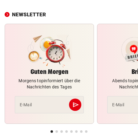
NEWSLETTER
Guten Morgen
Br
Morgens topinformiert über die
Abends topin
Nachrichten des Tages
Nachrich
send
E-Mail
E-Mail
Abschicken