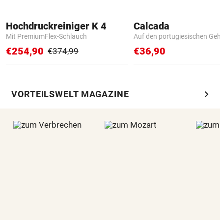
Hochdruckreiniger K 4
Calcada
Mit PremiumFlex-Schlauch
Auf den portugiesischen G
€254,90
€36,90
€374,99
chevron_right
VORTEILSWELT MAGAZINE