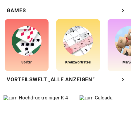
chevron_right
GAMES
Solitär
Kreuzworträtsel
Mahj
chevron_right
VORTEILSWELT „ALLE ANZEIGEN“