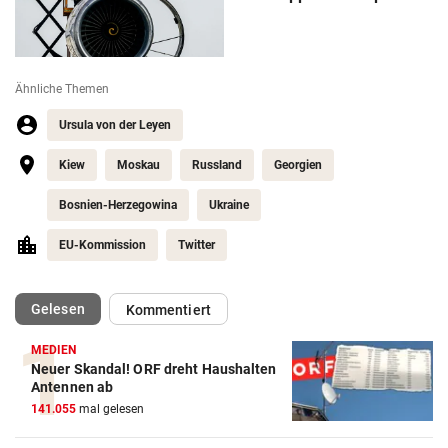
Ähnliche Themen
Ursula von der Leyen
Kiew
Moskau
Russland
Georgien
Bosnien-Herzegowina
Ukraine
EU-Kommission
Twitter
(ausgewählt)
Gelesen
Kommentiert
MEDIEN
Neuer Skandal! ORF dreht Haushalten
Antennen ab
141.055
mal gelesen