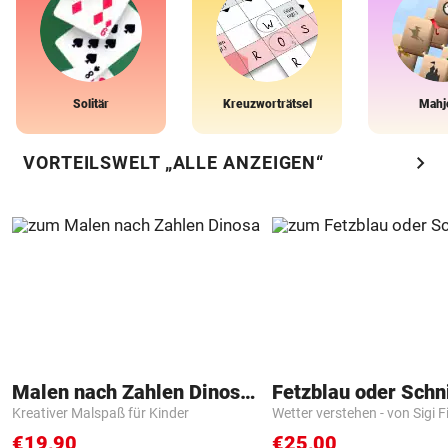
Solitär
Kreuzworträtsel
Mahj
chevron_right
VORTEILSWELT „ALLE ANZEIGEN“
Malen nach Zahlen Dinosaurier
Fetzblau oder Schn
Kreativer Malspaß für Kinder
Wetter verstehen - von Sigi F
€19,90
€25,00