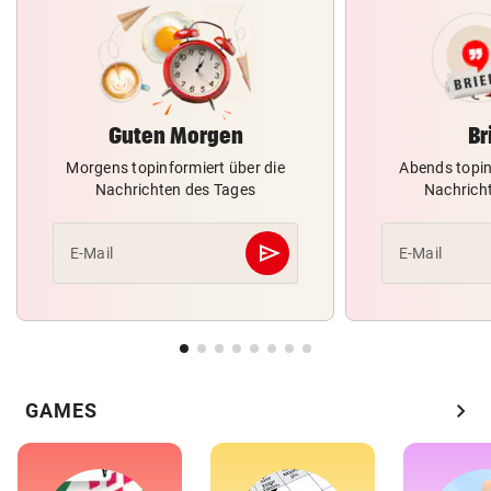
Guten Morgen
Br
Morgens topinformiert über die
Abends topin
Nachrichten des Tages
Nachrich
send
E-Mail
E-Mail
Abschicken
chevron_right
GAMES