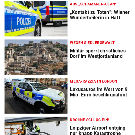
AUS „SCHAMANEN-CLAN“
„Kontakt zu Toten“: Wiener
Wunderheilerin in Haft
WEGEN SIEDLERGEWALT
Militär sperrt christliches
Dorf im Westjordanland
MEGA-RAZZIA IN LONDON
Luxusautos im Wert von 9
Mio. Euro beschlagnahmt
DROHNE SCHLUG EIN!
Leipziger Airport entging
nur knapp Katastrophe