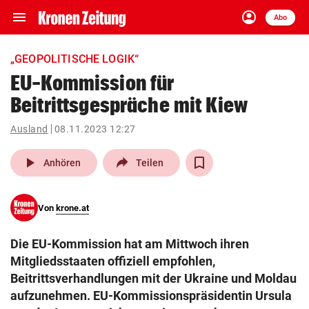
menu
account_circle
Navigation
Anmelden
Abo
close
Schließen
ein-/ausklappen
„GEOPOLITISCHE LOGIK“
Abonnieren
EU-Kommission für
Beitrittsgespräche mit Kiew
account_circle
arrow_right
Anmelden
Ausland
08.11.2023 12:27
pin_drop
arrow_right
Bundesland auswäh
Wien
play_arrow
Anhören
Teilen
bookmark
Merkliste
Von
krone.at
Suchbegriff
search
Die EU-Kommission hat am Mittwoch ihren
eingeben
Mitgliedsstaaten offiziell empfohlen,
Beitrittsverhandlungen mit der Ukraine und Moldau
aufzunehmen. EU-Kommissionspräsidentin Ursula