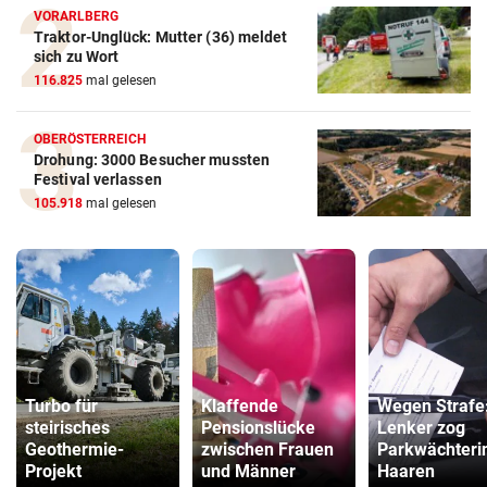
VORARLBERG
Traktor-Unglück: Mutter (36) meldet
sich zu Wort
116.825
mal gelesen
OBERÖSTERREICH
Drohung: 3000 Besucher mussten
Festival verlassen
105.918
mal gelesen
Turbo für
Klaffende
Wegen Strafe
steirisches
Pensionslücke
Lenker zog
Geothermie-
zwischen Frauen
Parkwächteri
Projekt
und Männer
Haaren