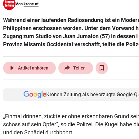
Von
krone.at
© Krone Multimedia GmbH & Co KG 2026
Muthgasse 2, 1190 Wien
Während einer laufenden Radiosendung ist ein Moder
Philippinen erschossen worden. Unter dem Vorwand h
Zugang zum Studio von Juan Jumalon (57) in dessen H
Provinz Misamis Occidental verschafft, teilte die Poliz
play_arrow
Artikel anhören
Teilen
Kronen Zeitung als bevorzugte Google-Q
„Einmal drinnen, zückte er ohne erkennbaren Grund se
schoss auf sein Opfer“, so die Polizei. Die Kugel habe d
und den Schädel durchbohrt.