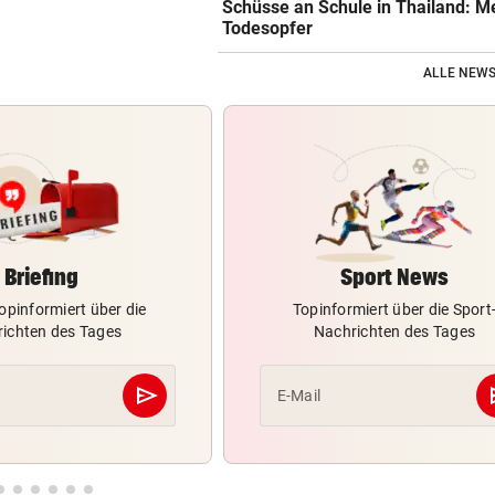
Schüsse an Schule in Thailand: M
Todesopfer
ALLE NEWS
Briefing
Sport News
opinformiert über die
Topinformiert über die Sport
ichten des Tages
Nachrichten des Tages
send
s
E-Mail
Abschicken