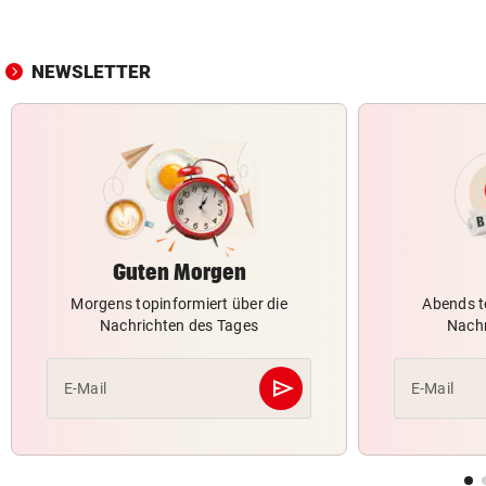
NEWSLETTER
Guten Morgen
Morgens topinformiert über die
Abends t
Nachrichten des Tages
Nachr
send
E-Mail
E-Mail
Abschicken