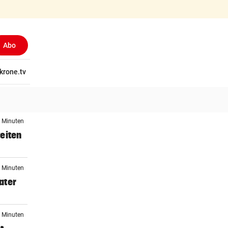
Abo
tschaft
krone.tv
Wissen
Gericht
Kolumnen
Freizeit
Reise
Ti
9 Minuten
eiten
0 Minuten
ater
5 Minuten