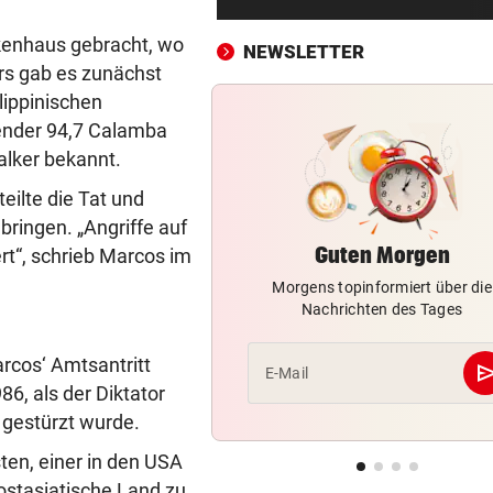
Mann (37) gesteht Brandstif
in den USA
nkenhaus gebracht, wo
NEWSLETTER
ers gab es zunächst
FRAGE DES TAGES
vor 4
lippinischen
Bekommen Mütter genug
Sender 94,7 Calamba
Unterstützung vom Staat?
lker bekannt.
TRAGISCHER UNFALL
vor ein
eilte die Tat und
Kleinkind bei Sturz aus Fens
 bringen. „Angriffe auf
schwer verletzt
Guten Morgen
rt“, schrieb Marcos im
Morgens topinformiert über die
APPELL IM LUXUS-HOTEL
vor ein
Nachrichten des Tages
Bayern mahnt Konkurrenz: 
kann es nicht sein!“
arcos‘ Amtsantritt
se
E-Mail
86, als der Diktator
HARTWIG IN ST. PÖLTEN
vor ein
Filmreife Rückkehr des
 gestürzt wurde.
„Weltmeister-Sprosses“
en, einer in den USA
ostasiatische Land zu
GEGEN WATTENS
vor ein