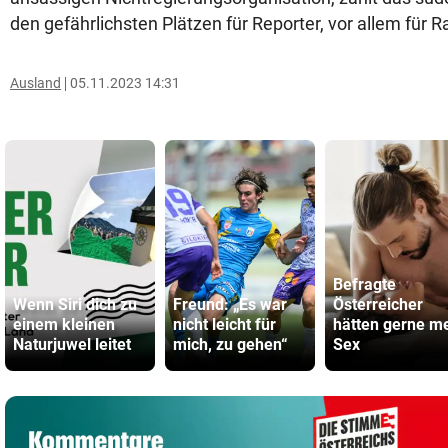
den gefährlichsten Plätzen für Reporter, vor allem für R
Ausland
05.11.2023 14:31
Befragte
Wenn Siri dich zu
Freund: „Es war
Österreicher
einem kleinen
nicht leicht für
hätten gerne m
Naturjuwel leitet
mich, zu gehen“
Sex