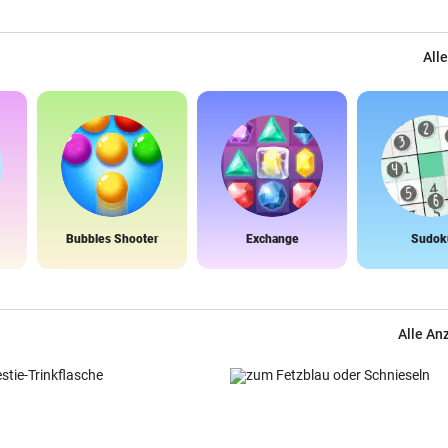
Alle
Bubbles Shooter
Exchange
Sudok
Alle An