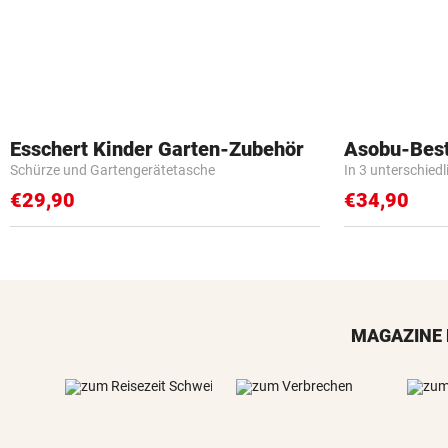
Esschert Kinder Garten-Zubehör
Asobu-Best
Schürze und Gartengerätetasche
In 3 unterschied
€29,90
€34,90
MAGAZINE 