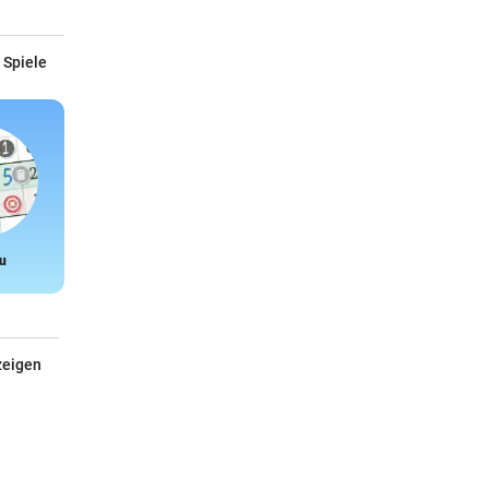
 Spiele
u
Snake
zeigen