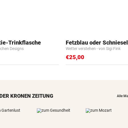
ie-Trinkflasche
Fetzblau oder Schniese
lichen Designs
Wetter verstehen - von Sigi Fink
€25,00
DER KRONEN ZEITUNG
Alle M