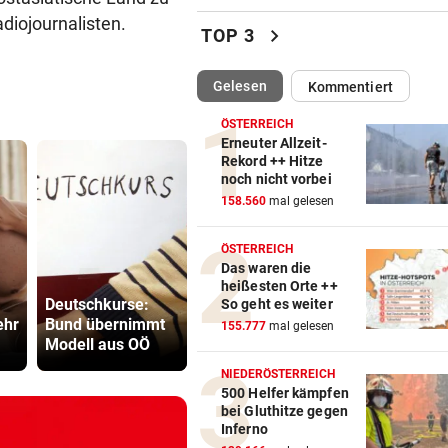
adiojournalisten.
Altachs Massombo kennt de
chevron_right
TOP 3
Schlüssel zum Erfolg
(ausgewählt)
Gelesen
Kommentiert
URSACHE GEKLÄRT
vor ein
Zigarettenstummel Grund fü
ÖSTERREICH
Brand in Wohnhaus
Erneuter Allzeit-
Rekord ++ Hitze
noch nicht vorbei
CHEF VON VERSICHERUNG:
vor ein
158.560
mal gelesen
„Ein kalkulierbares Wetter gi
nicht mehr“
ÖSTERREICH
Das waren die
VORWÜRFE UND TRÄNEN
vor ein
Kanzler
heißesten Orte ++
Ex-Weltmeisterin: „Dann wä
Deutschkurse:
Prognose: Ein
entschuldig
So geht es weiter
heute gelähmt!“
ehr
Bund übernimmt
Titelfavorit und
„Der Satz is
155.777
mal gelesen
Modell aus OÖ
viele Unbekannte
falsch“
TRAUER UM 26-JÄHRIGE
vor ein
NIEDERÖSTERREICH
TikTokerin Sydney Towle ver
500 Helfer kämpfen
bei Gluthitze gegen
Kampf gegen Krebs
Inferno