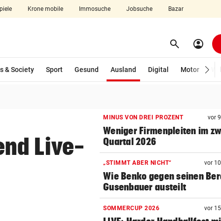
piele
Krone mobile
Immosuche
Jobsuche
Bazar
search
account_circle
Menü aufklappen
Suchen
(ausgewählt)
s & Society
Sport
Gesund
Ausland
Digital
Motor
Wir
len
MINUS VON DREI PROZENT
vor 
Weniger Firmenpleiten im zw
nd Live-
Quartal 2026
„STIMMT ABER NICHT“
vor 1
Wie Benko gegen seinen Ber
Gusenbauer austeilt
SOMMERCUP 2026
vor 1