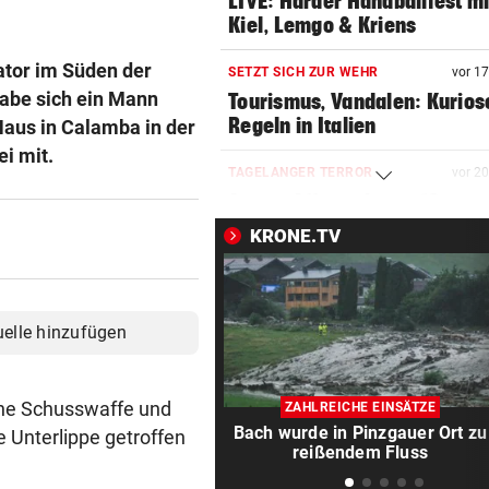
LIVE: Harder Handballfest mi
Kiel, Lemgo & Kriens
ator im Süden der
SETZT SICH ZUR WEHR
vor 1
abe sich ein Mann
Tourismus, Vandalen: Kurios
Regeln in Italien
aus in Calamba in der
ei mit.
TAGELANGER TERROR
vor 2
Aggro-Affe verletzte 18
Menschen: Eingefangen!
KRONE.TV
WIRBEL UM KINDER-SAGER
vor 2
Kanzler entschuldigt sich: „
Satz ist falsch“
uelle hinzufügen
PLÖTZLICH MIT DABEI
vor 3
Thiem überrascht ÖFB-Legi
ine Schusswaffe und
ZAHLREICHE EINSÄTZE
im Trainingslager
Bach wurde in Pinzgauer Ort zu
ie Unterlippe getroffen
reißendem Fluss
„MÄCHTIG UND SCHÖN“
vor 4