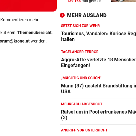
139.166
mal gelesen
ÖSTERREICHER BETROFFEN
vor ein
Abfallhandel in Südtirol:
MEHR AUSLAND
Haftbefehle aufgehoben
ein Kommentieren mehr
SETZT SICH ZUR WEHR
SCHWERE VERBRENNUNGEN
vor ein
skutieren:
Themenübersicht
.
Tourismus, Vandalen: Kuriose Reg
Arbeiter fing im Schlosspark
Italien
forum@krone.at
wenden.
Laxenburg Feuer
TAGELANGER TERROR
IM EU-VERGLEICH
vor ein
Aggro-Affe verletzte 18 Mensche
Eingefangen!
Österreich liegt bei E-Busse
deutlich zurück
„MÄCHTIG UND SCHÖN“
Mann (37) gesteht Brandstiftung i
USA
MEHRFACH ABGESUCHT
Rätsel um in Pool ertrunkenes M
(3)
ANGRIFF VOR UNTERRICHT