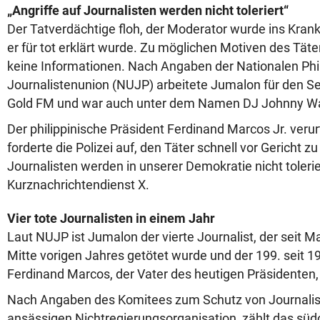
„Angriffe auf Journalisten werden nicht toleriert“
Der Tatverdächtige floh, der Moderator wurde ins Kra
er für tot erklärt wurde. Zu möglichen Motiven des Tät
keine Informationen. Nach Angaben der Nationalen Phi
Journalistenunion (NUJP) arbeitete Jumalon für den 
Gold FM und war auch unter dem Namen DJ Johnny Wa
Der philippinische Präsident Ferdinand Marcos Jr. verurt
forderte die Polizei auf, den Täter schnell vor Gericht zu
Journalisten werden in unserer Demokratie nicht tolerie
Kurznachrichtendienst X.
Vier tote Journalisten in einem Jahr
Laut NUJP ist Jumalon der vierte Journalist, der seit M
Mitte vorigen Jahres getötet wurde und der 199. seit 19
Ferdinand Marcos, der Vater des heutigen Präsidenten,
Nach Angaben des Komitees zum Schutz von Journalist
ansässigen Nichtregierungsorganisation, zählt das süd