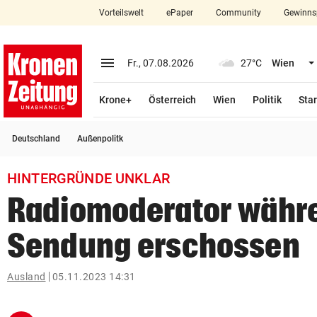
Vorteilswelt
ePaper
Community
Gewinns
close
Schließen
menu
Menü aufklappen
Fr., 07.08.2026
27°C
Wien
Abonnieren
Krone+
Österreich
Wien
Politik
Star
account_circle
arrow_right
Anmelden
Deutschland
Außenpolitk
pin_drop
arrow_right
Bundesland auswäh
Wien
HINTERGRÜNDE UNKLAR
bookmark
Merkliste
Radiomoderator währe
Sendung erschossen
Suchbegriff
search
eingeben
Ausland
05.11.2023 14:31